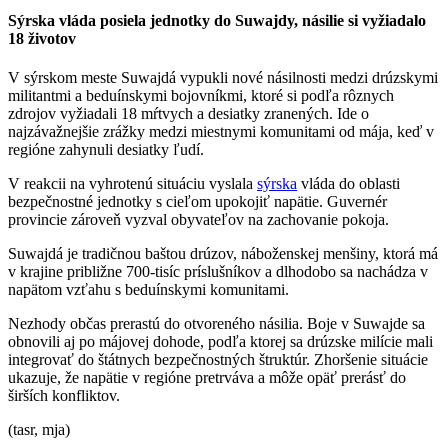
Sýrska vláda posiela jednotky do Suwajdy, násilie si vyžiadalo
18 životov
V sýrskom meste Suwajdá vypukli nové násilnosti medzi drúzskymi
militantmi a beduínskymi bojovníkmi, ktoré si podľa rôznych
zdrojov vyžiadali 18 mŕtvych a desiatky zranených. Ide o
najzávažnejšie zrážky medzi miestnymi komunitami od mája, keď v
regióne zahynuli desiatky ľudí.
V reakcii na vyhrotenú situáciu vyslala
sýrska
vláda do oblasti
bezpečnostné jednotky s cieľom upokojiť napätie. Guvernér
provincie zároveň vyzval obyvateľov na zachovanie pokoja.
Suwajdá je tradičnou baštou drúzov, náboženskej menšiny, ktorá má
v krajine približne 700-tisíc príslušníkov a dlhodobo sa nachádza v
napätom vzťahu s beduínskymi komunitami.
Nezhody občas prerastú do otvoreného násilia. Boje v Suwajde sa
obnovili aj po májovej dohode, podľa ktorej sa drúzske milície mali
integrovať do štátnych bezpečnostných štruktúr. Zhoršenie situácie
ukazuje, že napätie v regióne pretrváva a môže opäť prerásť do
širších konfliktov.
(tasr, mja)