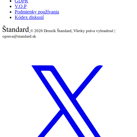
GDPR
V.O.P
Podmienky používania
Kódex diskusií
© 2026
Denník Štandard, Všetky práva vyhradené |
oprava@standard.sk