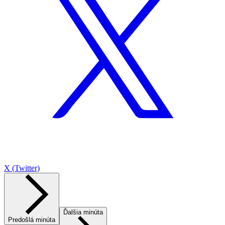
X (Twitter)
Ďalšia minúta
Predošlá minúta