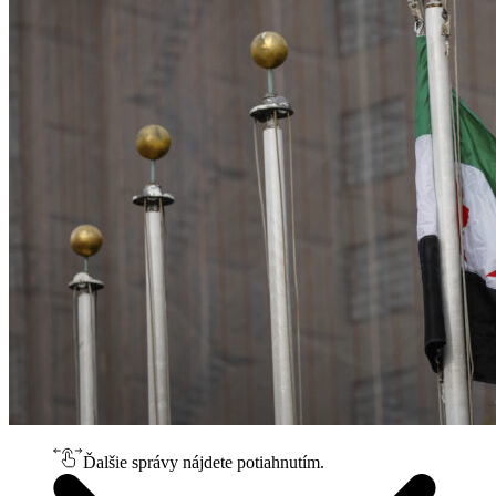
Ďalšie správy nájdete potiahnutím.