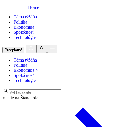
Home
Téma týždňa
Politika
Ekonomika
Spoločnosť
Technológie
Predplatné
Téma týždňa
Politika
Ekonomika
>
Spoločnosť
Technológie
Vitajte na Štandarde