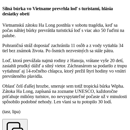
Silná búrka vo Vietname prevrhla loď s turistami, hlásia
desiatky obetí
Vietnamskú zátoku Ha Long postihla v sobotu tragédia, keď sa
počas náhlej búrky prevrátila turistická loď s viac ako 50 ľuďmi na
palube.
Pohraničná stráž doposiaľ zachránila 11 osôb a z vody vytiahla 34
tiel bez známok života. Po ôsmich nezvestných sa stále pátra.
Loď, ktorá prevážala najmä rodiny z Hanoja, vrátane vyše 20 detí,
zasiahli prudký dážď a silný vietor. Záchranárom sa podarilo z trupu
vytiahnuť aj 14-ročného chlapca, ktorý prežil štyri hodiny vo vnútri
prevráteného plavidla.
Oblasť čelí ďalšej hrozbe, smeruje sem totiž tropická búrka Wipha.
Zátoka Ha Long, zapísaná na zozname UNESCO, každoročne
priťahuje milióny turistov, no nevyspytateľné počasie už v minulosti
spôsobilo podobné nehody. Len vlani sa tu potopilo 30 lodí.
(tasr, lipa)