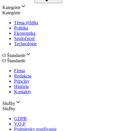
Kategórie
Kategórie
Téma týždňa
Politika
Ekonomika
Spoločnosť
Technológie
O Štandarde
O Štandarde
Firma
Redakcia
Princípy
História
Kontakty
Služby
Služby
GDPR
V.O.P
Podmienky používania