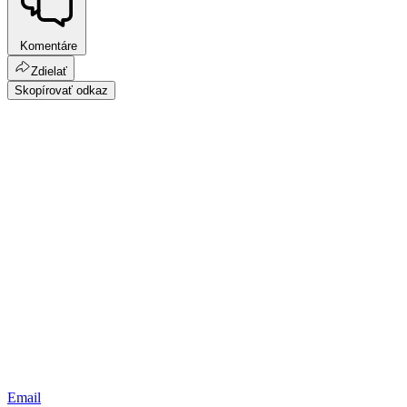
Komentáre
Zdielať
Skopírovať odkaz
Email