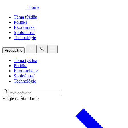
Home
Téma týždňa
Politika
Ekonomika
Spoločnosť
Technológie
Predplatné
Téma týždňa
Politika
Ekonomika
>
Spoločnosť
Technológie
Vitajte na Štandarde