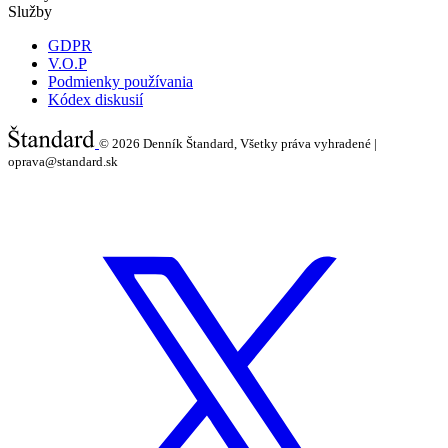
Služby
GDPR
V.O.P
Podmienky používania
Kódex diskusií
© 2026
Denník Štandard, Všetky práva vyhradené |
oprava@standard.sk