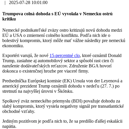
|
2025-07-28 10:01:00
Trumpova colná dohoda s EÚ vyvolala v Nemecku ostrú
kritiku
Nemecké podnikateľské zväzy ostro kritizujú novú dohodu medzi
EÚ a USA o zmiernení colného konfliktu. Podľa nich ide o
bolestivý kompromis, ktorý môže mať vážne následky pre nemeckú
ekonomiku.
Exportéri varujú, že nové
15-percentné clo
, ktoré oznámil Donald
Trump, zasiahne aj automobilový sektor a spôsobí rast cien či
narušenie dodávateľských reťazcov. Združenie BGA hovorí
dokonca o existenčnej hrozbe pre viaceré firmy.
Predsedníčka Európskej komisie (EK) Ursula von der Leyenová a
americký prezident Trump oznámili dohodu v nedeľu (27. 7.) po
stretnutí na najvyššej úrovni v Škótsku.
Spolkový zväz nemeckého priemyslu (BDI) považuje dohodu za
slabý kompromis, ktorý vysiela negatívny signál pre transatlantické
obchodné vzťahy.
Jediným pozitívom je podľa nich to, že sa predišlo ďalšej eskalácii
napätia.