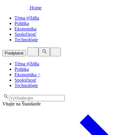
Home
Téma týždňa
Politika
Ekonomika
Spoločnosť
Technológie
Predplatné
Téma týždňa
Politika
Ekonomika
>
Spoločnosť
Technológie
Vitajte na Štandarde