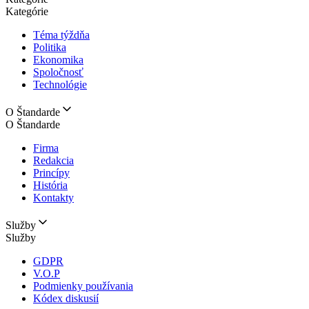
Kategórie
Téma týždňa
Politika
Ekonomika
Spoločnosť
Technológie
O Štandarde
O Štandarde
Firma
Redakcia
Princípy
História
Kontakty
Služby
Služby
GDPR
V.O.P
Podmienky používania
Kódex diskusií