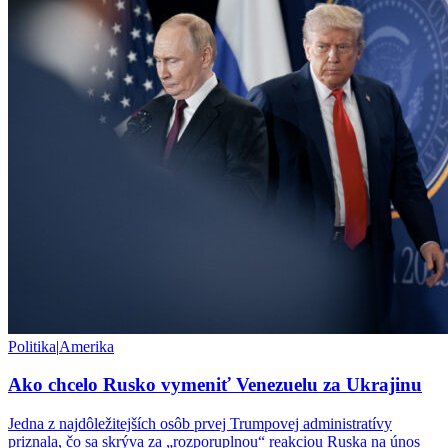
Politika
|
Amerika
Ako chcelo Rusko vymeniť Venezuelu za Ukrajinu
Jedna z najdôležitejších osôb prvej Trumpovej administratívy
priznala, čo sa skrýva za „rozporuplnou“ reakciou Ruska na únos