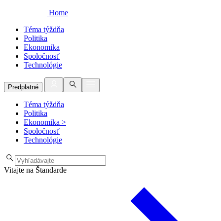
Home
Téma týždňa
Politika
Ekonomika
Spoločnosť
Technológie
Predplatné
Téma týždňa
Politika
Ekonomika
>
Spoločnosť
Technológie
Vitajte na Štandarde