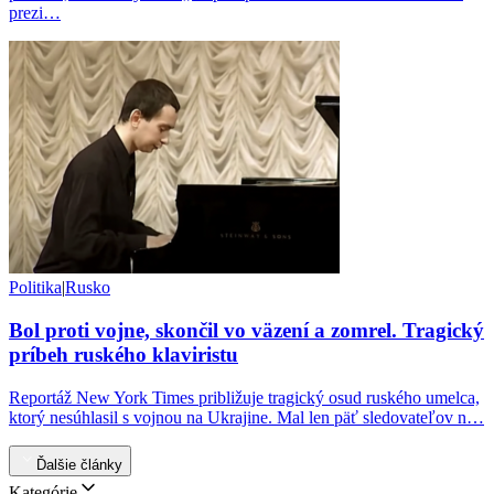
prezi…
Politika
|
Rusko
Bol proti vojne, skončil vo väzení a zomrel. Tragický
príbeh ruského klaviristu
Reportáž New York Times približuje tragický osud ruského umelca,
ktorý nesúhlasil s vojnou na Ukrajine. Mal len päť sledovateľov n…
Ďalšie články
Kategórie