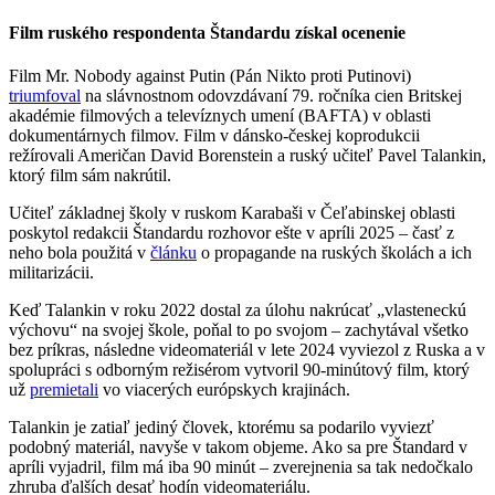
Film ruského respondenta Štandardu získal ocenenie
Film Mr. Nobody against Putin (Pán Nikto proti Putinovi)
triumfoval
na slávnostnom odovzdávaní 79. ročníka cien Britskej
akadémie filmových a televíznych umení (BAFTA) v oblasti
dokumentárnych filmov. Film v dánsko-českej koprodukcii
režírovali Američan David Borenstein a ruský učiteľ Pavel Talankin,
ktorý film sám nakrútil.
Učiteľ základnej školy v ruskom Karabaši v Čeľabinskej oblasti
poskytol redakcii Štandardu rozhovor ešte v apríli 2025 – časť z
neho bola použitá v
článku
o propagande na ruských školách a ich
militarizácii.
Keď Talankin v roku 2022 dostal za úlohu nakrúcať „vlasteneckú
výchovu“ na svojej škole, poňal to po svojom – zachytával všetko
bez príkras, následne videomateriál v lete 2024 vyviezol z Ruska a v
spolupráci s odborným režisérom vytvoril 90-minútový film, ktorý
už
premietali
vo viacerých európskych krajinách.
Talankin je zatiaľ jediný človek, ktorému sa podarilo vyviezť
podobný materiál, navyše v takom objeme. Ako sa pre Štandard v
apríli vyjadril, film má iba 90 minút – zverejnenia sa tak nedočkalo
zhruba ďalších desať hodín videomateriálu.