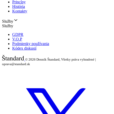
Princípy
História
Kontakty
Služby
Služby
GDPR
V.O.P
Podmienky používania
Kódex diskusií
© 2026
Denník Štandard, Všetky práva vyhradené |
oprava@standard.sk