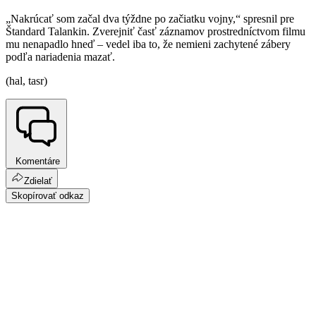
„Nakrúcať som začal dva týždne po začiatku vojny,“ spresnil pre
Štandard Talankin. Zverejniť časť záznamov prostredníctvom filmu
mu nenapadlo hneď – vedel iba to, že nemieni zachytené zábery
podľa nariadenia mazať.
(hal, tasr)
Komentáre
Zdielať
Skopírovať odkaz