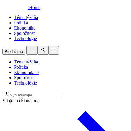
Home
Téma týždňa
Politika
Ekonomika
Spoločnosť
Technológie
Predplatné
Téma týždňa
Politika
Ekonomika
>
Spoločnosť
Technológie
Vitajte na Štandarde