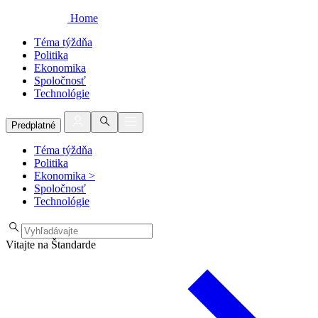
Home
Téma týždňa
Politika
Ekonomika
Spoločnosť
Technológie
Predplatné
Téma týždňa
Politika
Ekonomika
>
Spoločnosť
Technológie
Vitajte na Štandarde