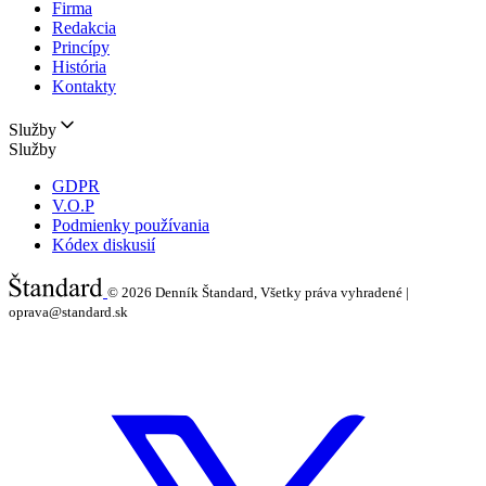
Firma
Redakcia
Princípy
História
Kontakty
Služby
Služby
GDPR
V.O.P
Podmienky používania
Kódex diskusií
© 2026
Denník Štandard, Všetky práva vyhradené |
oprava@standard.sk