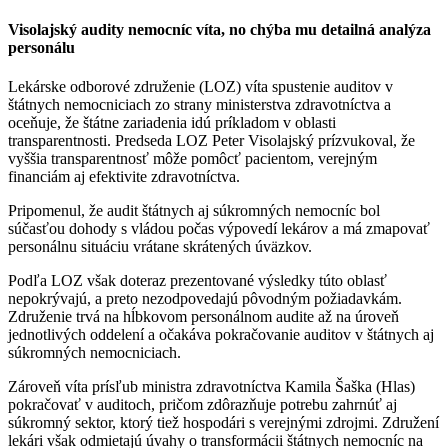
Visolajský audity nemocníc víta, no chýba mu detailná analýza
personálu
Lekárske odborové združenie (LOZ) víta spustenie auditov v
štátnych nemocniciach zo strany ministerstva zdravotníctva a
oceňuje, že štátne zariadenia idú príkladom v oblasti
transparentnosti. Predseda LOZ Peter Visolajský prízvukoval, že
vyššia transparentnosť môže pomôcť pacientom, verejným
financiám aj efektivite zdravotníctva.
Pripomenul, že audit štátnych aj súkromných nemocníc bol
súčasťou dohody s vládou počas výpovedí lekárov a má zmapovať
personálnu situáciu vrátane skrátených úväzkov.
Podľa LOZ však doteraz prezentované výsledky túto oblasť
nepokrývajú, a preto nezodpovedajú pôvodným požiadavkám.
Združenie trvá na hĺbkovom personálnom audite až na úroveň
jednotlivých oddelení a očakáva pokračovanie auditov v štátnych aj
súkromných nemocniciach.
Zároveň víta prísľub ministra zdravotníctva Kamila Šaška (Hlas)
pokračovať v auditoch, pričom zdôrazňuje potrebu zahrnúť aj
súkromný sektor, ktorý tiež hospodári s verejnými zdrojmi. Združení
lekári však odmietajú úvahy o transformácii štátnych nemocníc na