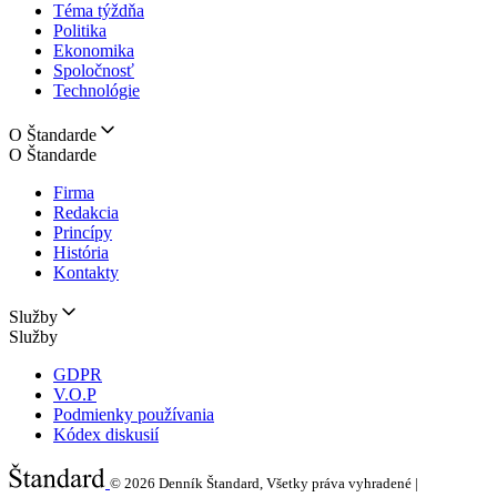
Téma týždňa
Politika
Ekonomika
Spoločnosť
Technológie
O Štandarde
O Štandarde
Firma
Redakcia
Princípy
História
Kontakty
Služby
Služby
GDPR
V.O.P
Podmienky používania
Kódex diskusií
© 2026
Denník Štandard, Všetky práva vyhradené |