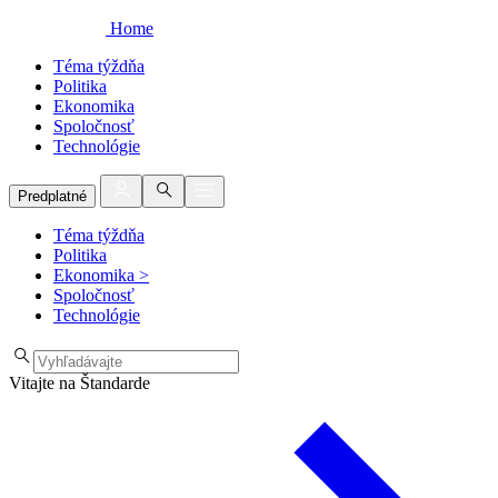
Home
Téma týždňa
Politika
Ekonomika
Spoločnosť
Technológie
Predplatné
Téma týždňa
Politika
Ekonomika
>
Spoločnosť
Technológie
Vitajte na Štandarde