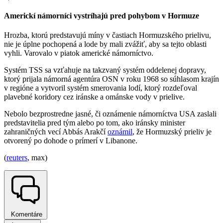
Americkí námorníci vystríhajú pred pohybom v Hormuze
Hrozba, ktorú predstavujú míny v častiach Hormuzského prielivu,
nie je úplne pochopená a lode by mali zvážiť, aby sa tejto oblasti
vyhli. Varovalo v piatok americké námorníctvo.
Systém TSS sa vzťahuje na takzvaný systém oddelenej dopravy,
ktorý prijala námorná agentúra OSN v roku 1968 so súhlasom krajín
v regióne a vytvoril systém smerovania lodí, ktorý rozdeľoval
plavebné koridory cez iránske a ománske vody v prielive.
Nebolo bezprostredne jasné, či oznámenie námorníctva USA zaslali
predstavitelia pred tým alebo po tom, ako iránsky minister
zahraničných vecí Abbás Arakčí
oznámil
, že Hormuzský prieliv je
otvorený po dohode o prímerí v Libanone.
(
reuters
, max)
Komentáre