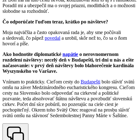
Poradil mi a ubezpečil ma o svojej priazni, modlitbách a o možnosti
slobodne sa rozhodnúť.
Čo odporúčate ľuďom teraz, krátko po návšteve?
Moja najväčšia a často opakovaná rada je, aby sme počúvali
a sledovali, čo pápež
povedal
a urobil, skôr než to, čo sa o ňom
hovorí a píše.
Ako hodnotíte diplomatické
napätie
o nerovnomernom
rozdelení návštevy: necelý deň v Budapešti, tri dni u nás a ešte
načasovanie: v prvý deň návštevy bolo blahorečenie kardinála
Wyszynského vo Varšave.
Vnímam to prakticky. Cieľom cesty do
Budapešti
bolo sláviť svätú
omšu na záver Medzinárodného eucharistického kongresu. Cieľom
cesty na Slovensko bolo odpovedať na cirkevné a politické
pozvanie, teda absolvovať štátnu návštevu a povzbudiť slovenskú
cirkev. Počet dní síce pobúril, no pozerajúc na ciele ciest je
pochopiteľný. Okrem toho Svätý Otec reagoval na prosbu sláviť
svätú omšu na slávnosť Sedembolestnej Panny Márie v Šaštíne.