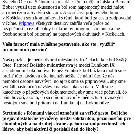
Svätého Otca na Štátnom sekretariáte. Preto môj arcibiskup Bernard
Bober využil tieto skúsenosti a bol som nápomocný medzi našou
arcidiecézou a Svätým stolcom. Ako súčasť prípravného tímu
v Košiciach som komunikoval s tými, ktorí boli za cestu zodpovední
v Ríme.
Príprava
všetkých detailov zahŕňa veľa práce od
bezpečnosti, cez oficiálny i súkromný program, stretnutia a iné.
Osobne som bol prítomný na pápežových aktivitách v Košiciach.
Vaša farnosť mala zvláštne postavenie, ako ste „využili“
prominentnú pozíciu?
Naša pozícia je medzi dvomi miestami v Košiciach, kde bol Svätý
Otec. Farnosť Božieho milosrdenstva je medzi Luníkom IX
a štadiónom Lokomotíva. Pápež František bol blízko a mohli sme
prežiť túto návštevu ešte intenzívnejšie. Je nám ľúto, že nás
nemohol osobne navštíviť, no aj tak sme sa pripravovali, aby sme
využili pastoračnú návštevu najviac, ako sa dalo. Mali sme
katechézy o pápežových dokumentoch, aby sme viac počúvali, čo
nám hovorí, ako to, čo sa o ňom hovorí v médiách. S rovnakým
postojom sme boli prítomní na Luníku aj na Lokomotíve.
Stretnutie s Rómami viacerí označujú za veľké gesto. Bol jeho
prejav dostatočne vyvážený medzi solidaritou, pozornosťou pre
chudobných a na druhej strane apelom na zodpovednosť ich
lídrov, aby boli aktívni či posielali deti do školy?