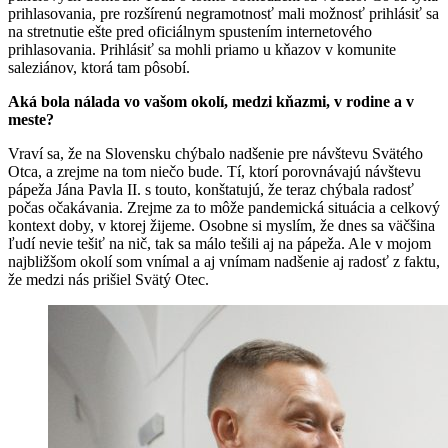
prihlasovania, pre rozšírenú negramotnosť mali možnosť prihlásiť sa
na stretnutie ešte pred oficiálnym spustením internetového
prihlasovania. Prihlásiť sa mohli priamo u kňazov v komunite
saleziánov, ktorá tam pôsobí.
Aká bola nálada vo vašom okolí, medzi kňazmi, v rodine a v
meste?
Vraví sa, že na Slovensku chýbalo nadšenie pre návštevu Svätého
Otca, a zrejme na tom niečo bude. Tí, ktorí porovnávajú návštevu
pápeža Jána Pavla II. s touto, konštatujú, že teraz chýbala radosť
počas očakávania. Zrejme za to môže pandemická situácia a celkový
kontext doby, v ktorej žijeme. Osobne si myslím, že dnes sa väčšina
ľudí nevie tešiť na nič, tak sa málo tešili aj na pápeža. Ale v mojom
najbližšom okolí som vnímal a aj vnímam nadšenie aj radosť z faktu,
že medzi nás prišiel Svätý Otec.