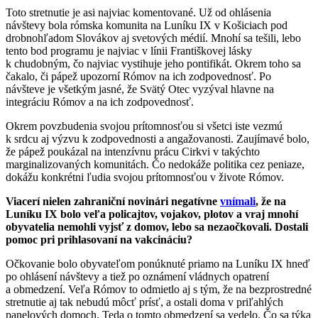
Toto stretnutie je asi najviac komentované. Už od ohlásenia
návštevy bola rómska komunita na Luníku IX v Košiciach pod
drobnohľadom Slovákov aj svetových médií. Mnohí sa tešili, lebo
tento bod programu je najviac v línii Františkovej lásky
k chudobným, čo najviac vystihuje jeho pontifikát. Okrem toho sa
čakalo, či pápež upozorní Rómov na ich zodpovednosť. Po
návšteve je všetkým jasné, že Svätý Otec vyzýval hlavne na
integráciu Rómov a na ich zodpovednosť.
Okrem povzbudenia svojou prítomnosťou si všetci iste vezmú
k srdcu aj výzvu k zodpovednosti a angažovanosti. Zaujímavé bolo,
že pápež poukázal na intenzívnu prácu Cirkvi v takýchto
marginalizovaných komunitách. Čo nedokáže politika cez peniaze,
dokážu konkrétni ľudia svojou prítomnosťou v živote Rómov.
Viacerí nielen zahraniční novinári negatívne
vnímali
, že na
Luníku IX bolo veľa policajtov, vojakov, plotov a vraj mnohí
obyvatelia nemohli vyjsť z domov, lebo sa nezaočkovali. Dostali
pomoc pri prihlasovaní na vakcináciu?
Očkovanie bolo obyvateľom ponúknuté priamo na Luníku IX hneď
po ohlásení návštevy a tiež po oznámení vládnych opatrení
a obmedzení. Veľa Rómov to odmietlo aj s tým, že na bezprostredné
stretnutie aj tak nebudú môcť prísť, a ostali doma v priľahlých
panelových domoch. Teda o tomto obmedzení sa vedelo. Čo sa týka