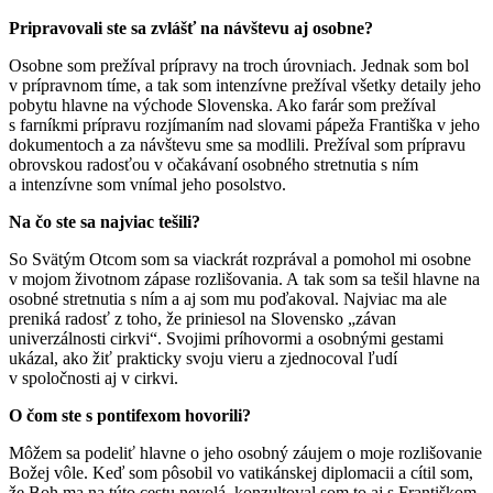
Pripravovali ste sa zvlášť na návštevu aj osobne?
Osobne som prežíval prípravy na troch úrovniach. Jednak som bol
v prípravnom tíme, a tak som intenzívne prežíval všetky detaily jeho
pobytu hlavne na východe Slovenska. Ako farár som prežíval
s farníkmi prípravu rozjímaním nad slovami pápeža Františka v jeho
dokumentoch a za návštevu sme sa modlili. Prežíval som prípravu
obrovskou radosťou v očakávaní osobného stretnutia s ním
a intenzívne som vnímal jeho posolstvo.
Na čo ste sa najviac tešili?
So Svätým Otcom som sa viackrát rozprával a pomohol mi osobne
v mojom životnom zápase rozlišovania. A tak som sa tešil hlavne na
osobné stretnutia s ním a aj som mu poďakoval. Najviac ma ale
preniká radosť z toho, že priniesol na Slovensko „závan
univerzálnosti cirkvi“. Svojimi príhovormi a osobnými gestami
ukázal, ako žiť prakticky svoju vieru a zjednocoval ľudí
v spoločnosti aj v cirkvi.
O čom ste s pontifexom hovorili?
Môžem sa podeliť hlavne o jeho osobný záujem o moje rozlišovanie
Božej vôle. Keď som pôsobil vo vatikánskej diplomacii a cítil som,
že Boh ma na túto cestu nevolá, konzultoval som to aj s Františkom.