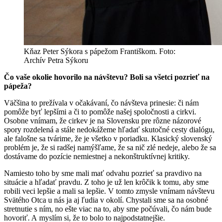
Kňaz Peter Sýkora s pápežom Františkom. Foto:
Archív Petra Sýkoru
Čo vaše okolie hovorilo na návštevu? Boli sa všetci pozrieť na
pápeža?
Väčšina to prežívala v očakávaní, čo návšteva prinesie: či nám
pomôže byť lepšími a či to pomôže našej spoločnosti a cirkvi.
Osobne vnímam, že cirkev je na Slovensku pre rôzne názorové
spory rozdelená a stále nedokážeme hľadať skutočné cesty dialógu,
ale falošne sa tvárime, že je všetko v poriadku. Klasický slovenský
problém je, že si radšej namýšľame, že sa nič zlé nedeje, alebo že sa
dostávame do pozície nemiestnej a nekonštruktívnej kritiky.
Namiesto toho by sme mali mať odvahu pozrieť sa pravdivo na
situácie a hľadať pravdu. Z toho je už len krôčik k tomu, aby sme
robili veci lepšie a mali sa lepšie. V tomto zmysle vnímam návštevu
Svätého Otca u nás ja aj ľudia v okolí. Chystali sme sa na osobné
stretnutie s ním, no ešte viac na to, aby sme počúvali, čo nám bude
hovoriť. A myslím si, že to bolo to najpodstatnejšie.