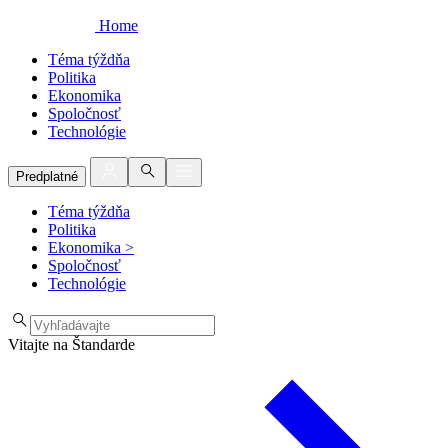
Home
Téma týždňa
Politika
Ekonomika
Spoločnosť
Technológie
Predplatné
Téma týždňa
Politika
Ekonomika
>
Spoločnosť
Technológie
Vitajte na Štandarde