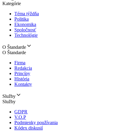
Kategórie
Téma týždňa
Politika
Ekonomika
Spoločnosť
Technológie
O Štandarde
O Štandarde
Firma
Redakcia
Princípy
História
Kontakty
Služby
Služby
GDPR
V.O.P
Podmienky používania
Kódex diskusií