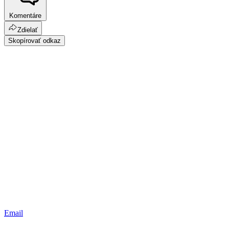
Komentáre
Zdielať
Skopírovať odkaz
Email