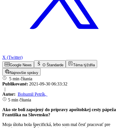
X (Twitter)
Google News
O Štandarde
Téma týždňa
Najnovšie správy
5 min čítania
Publikované:
2021-09-30 06:33:32
|
Autor:
Bohumil Petrík
,
5 min čítania
Ako ste boli zapojený do prípravy apoštolskej cesty pápeža
Františka na Slovensku?
Moja úloha bola špecifická, lebo som mal česť pracovať pre