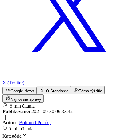
X (Twitter)
Google News
O Štandarde
Téma týždňa
Najnovšie správy
5 min čítania
Publikované:
2021-09-30 06:33:32
|
Autor:
Bohumil Petrík
,
5 min čítania
Kategórie