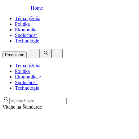
Home
Téma týždňa
Politika
Ekonomika
Spoločnosť
Technológie
Predplatné
Téma týždňa
Politika
Ekonomika
>
Spoločnosť
Technológie
Vitajte na Štandarde