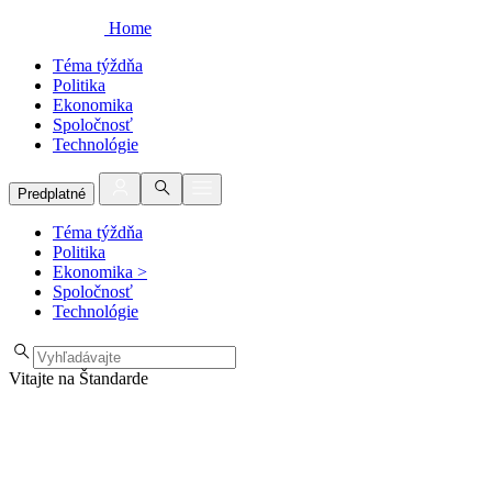
Home
Téma týždňa
Politika
Ekonomika
Spoločnosť
Technológie
Predplatné
Téma týždňa
Politika
Ekonomika
>
Spoločnosť
Technológie
Vitajte na Štandarde