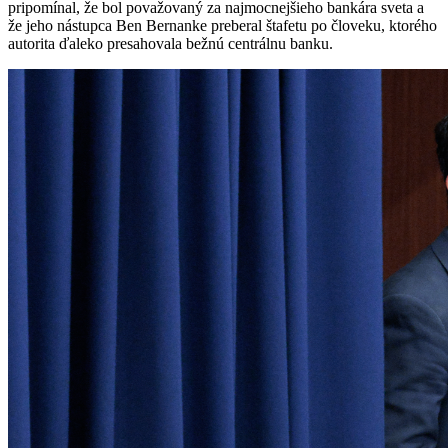
pripomínal, že bol považovaný za najmocnejšieho bankára sveta a
že jeho nástupca Ben Bernanke preberal štafetu po človeku, ktorého
autorita ďaleko presahovala bežnú centrálnu banku.