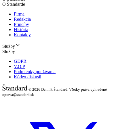
O Štandarde
Firma
Redakcia
Princípy
História
Kontakty
Služby
Služby
GDPR
V.O.P
Podmienky používania
Kódex diskusií
© 2026
Denník Štandard, Všetky práva vyhradené |
oprava@standard.sk