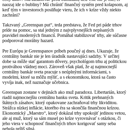
naozaj ide o bubliny? Má chrániť finančný systém pred kolapsom, aj
keď tým v investoroch posilňuje vieru, že ich v kríze vždy niekto
zachráni?
Takzvaný „Greenspan put“, teda predstava, že Fed pri páde trhov
príde na pomoc, sa stal jedným z najvplyvnejších nepísaných
pravidiel moderných financií. Pomáhal stabilizovať trhy, ale súčasne
podporoval morálny hazard.
Pre Európu je Greenspanov príbeh poučný aj dnes. Ukazuje, že
centrálny bankár nie je len úradník nastavujúci sadzby. V určitej
dobe sa môže stať garantom dôvery, psychológom trhu aj politickou
protiváhou vládnej moci. Zároveň však platí, že aj najmocnejší
centrálny bankár sveta pracuje s neúplnými informáciami, s
modelmi, ktoré sa môžu mýliť, a s ekonomikou, ktorá sa často
vyvíja inak, než naznačuje učebnica.
Greenspan zostane v dejinách ako muž paradoxu. Libertarián, ktorý
riadil najmocnejšiu centrálnu banku sveta. Kritik prehnaných
štátnych zásahov, ktorý opakovane zachraňoval trhy likviditou.
Strážca nízkej inflácie, ktorého éra sa skončila finančnou krízou.
Ekonomický „Maestro“, ktorý dokázal trhy upokojiť jedinou vetou,
ale aj muž, ktorý sa sám musel po kríze vyrovnávať s otázkou, či
jeho viera v schopnosť finančných trhov korigovať samy seba
nebola príliš silná.