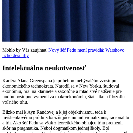
Mohlo by Vás zaujímať
Nový šéf Fedu mení pravidlá: Warshovo
ticho desí trhy
Intelektuálna neukotvenosť
Kariéra Alana Greenspana je príbehom nebývalého vzostupu
ekonomického technokrata. Narodil sa v New Yorku, študoval
ekonómiu, hral na klarinete a saxofóne a mladistvé nadšenie pre
hudbu postupne vymenil za makroekonómiu, štatistiku a filozofiu
voľného trhu.
Blízko mal k Ayn Randovej a k jej objektivizmu, teda k
myšlienkovému prúdu zdôrazňujúcemu individualizmus, racionalitu
a trh. Ako šéf Fedu sa však z teoretického obhajcu trhu premenil
skôr na pragmatika. Nebol dogmatikom jednej školy. Bol