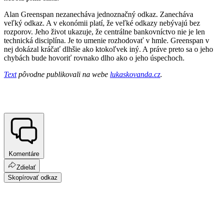
Alan Greenspan nezanecháva jednoznačný odkaz. Zanecháva
veľký odkaz. A v ekonómii platí, že veľké odkazy nebývajú bez
rozporov. Jeho život ukazuje, že centrálne bankovníctvo nie je len
technická disciplína. Je to umenie rozhodovať v hmle. Greenspan v
nej dokázal kráčať dlhšie ako ktokoľvek iný. A práve preto sa o jeho
chybách bude hovoriť rovnako dlho ako o jeho úspechoch.
Text
pôvodne publikovali na webe
lukaskovanda.cz
.
Komentáre
Zdielať
Skopírovať odkaz