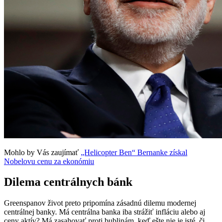
Mohlo by Vás zaujímať
„Helicopter Ben“ Bernanke získal
Nobelovu cenu za ekonómiu
Dilema centrálnych bánk
Greenspanov život preto pripomína zásadnú dilemu modernej
centrálnej banky. Má centrálna banka iba strážiť infláciu alebo aj
ceny aktív? Má zasahovať proti bublinám, keď ešte nie je isté, či