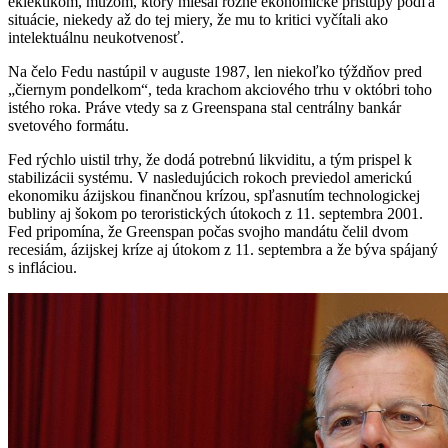
eklektikom, mužom, ktorý miešal rôzne ekonomické prístupy podľa
situácie, niekedy až do tej miery, že mu to kritici vyčítali ako
intelektuálnu neukotvenosť.
Na čelo Fedu nastúpil v auguste 1987, len niekoľko týždňov pred
„čiernym pondelkom“, teda krachom akciového trhu v októbri toho
istého roka. Práve vtedy sa z Greenspana stal centrálny bankár
svetového formátu.
Fed rýchlo uistil trhy, že dodá potrebnú likviditu, a tým prispel k
stabilizácii systému. V nasledujúcich rokoch previedol americkú
ekonomiku ázijskou finančnou krízou, spľasnutím technologickej
bubliny aj šokom po teroristických útokoch z 11. septembra 2001.
Fed pripomína, že Greenspan počas svojho mandátu čelil dvom
recesiám, ázijskej kríze aj útokom z 11. septembra a že býva spájaný
s infláciou.