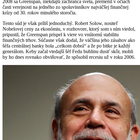
2008 sa Greenspan, niekdajší záchranca sveta, premenil v očiach
časti verejnosti na jedného zo spoluvinníkov najväčšej finančnej
krízy od 30. rokov minulého storočia.
Tento súd je však príliš jednoduchý. Robert Solow, nositeľ
Nobelovej ceny za ekonómiu, v rozhovore, ktorý som s ním viedol,
pripustil, že Greenspan prispel k viere vo vnútornú stabilitu
finančných trhov. Súčasne však dodal, že väčšina jeho zásahov ako
šéfa centrálnej banky bola „celkom dobrá“ a že po bitke je každý
generálom. Keby začal vtedajší šéf Fedu bublinu dusiť skôr, mohli
by ho dnes rovnako obviňovať, že spôsobil recesiu už v roku 2006.