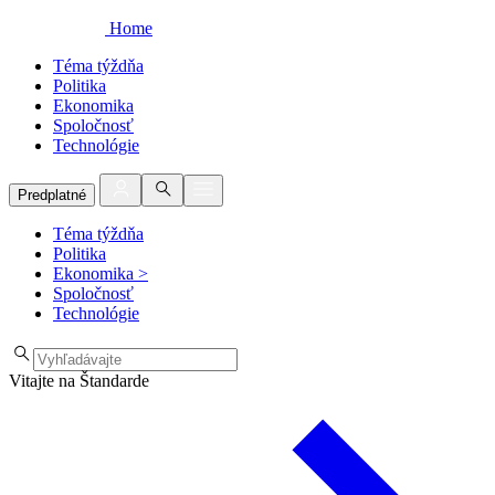
Home
Téma týždňa
Politika
Ekonomika
Spoločnosť
Technológie
Predplatné
Téma týždňa
Politika
Ekonomika
>
Spoločnosť
Technológie
Vitajte na Štandarde