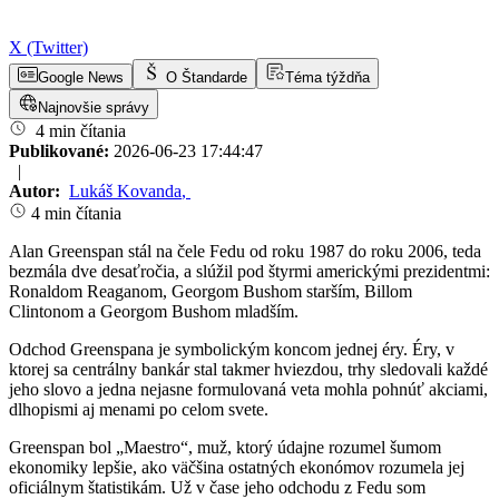
X (Twitter)
Google News
O Štandarde
Téma týždňa
Najnovšie správy
4 min čítania
Publikované:
2026-06-23 17:44:47
|
Autor:
Lukáš Kovanda
,
4 min čítania
Alan Greenspan stál na čele Fedu od roku 1987 do roku 2006, teda
bezmála dve desaťročia, a slúžil pod štyrmi americkými prezidentmi:
Ronaldom Reaganom, Georgom Bushom starším, Billom
Clintonom a Georgom Bushom mladším.
Odchod Greenspana je symbolickým koncom jednej éry. Éry, v
ktorej sa centrálny bankár stal takmer hviezdou, trhy sledovali každé
jeho slovo a jedna nejasne formulovaná veta mohla pohnúť akciami,
dlhopismi aj menami po celom svete.
Greenspan bol „Maestro“, muž, ktorý údajne rozumel šumom
ekonomiky lepšie, ako väčšina ostatných ekonómov rozumela jej
oficiálnym štatistikám. Už v čase jeho odchodu z Fedu som