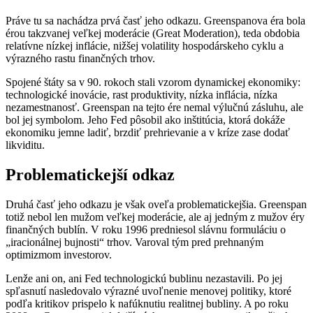
Práve tu sa nachádza prvá časť jeho odkazu. Greenspanova éra bola
érou takzvanej veľkej moderácie (Great Moderation), teda obdobia
relatívne nízkej inflácie, nižšej volatility hospodárskeho cyklu a
výrazného rastu finančných trhov.
Spojené štáty sa v 90. rokoch stali vzorom dynamickej ekonomiky:
technologické inovácie, rast produktivity, nízka inflácia, nízka
nezamestnanosť. Greenspan na tejto ére nemal výlučnú zásluhu, ale
bol jej symbolom. Jeho Fed pôsobil ako inštitúcia, ktorá dokáže
ekonomiku jemne ladiť, brzdiť prehrievanie a v kríze zase dodať
likviditu.
Problematickejší odkaz
Druhá časť jeho odkazu je však oveľa problematickejšia. Greenspan
totiž nebol len mužom veľkej moderácie, ale aj jedným z mužov éry
finančných bublín. V roku 1996 predniesol slávnu formuláciu o
„iracionálnej bujnosti“ trhov. Varoval tým pred prehnaným
optimizmom investorov.
Lenže ani on, ani Fed technologickú bublinu nezastavili. Po jej
spľasnutí nasledovalo výrazné uvoľnenie menovej politiky, ktoré
podľa kritikov prispelo k nafúknutiu realitnej bubliny. A po roku