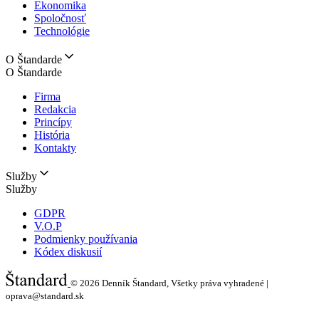
Ekonomika
Spoločnosť
Technológie
O Štandarde
O Štandarde
Firma
Redakcia
Princípy
História
Kontakty
Služby
Služby
GDPR
V.O.P
Podmienky používania
Kódex diskusií
© 2026
Denník Štandard, Všetky práva vyhradené |
oprava@standard.sk