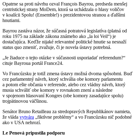
Opatrne sa proti návrhu ozval François Bayrou, predseda menšej
centristickej strany MoDem, ktorá sa uchádzala o hlasy voličov
v koalícii Spolu! (Ensemble!) s prezidentovou stranou a ďalšími
hnutiami.
Bayrou zastáva názor, že súčasná potratová legislatíva (platná od
roku 1975 na základe zákona známeho ako „la loi Veil“) je
dostačujúca. Keďže nijaké relevantné politické hnutie sa nesnaží
status quo zmeniť, zvažuje, či je novela ústavy potrebná.
„Je žiaduce o tejto otázke v súčasnosti usporiadať referendum?“
cituje Bayroua portál France24.
Vo Francúzsku je totiž zmena ústavy možná dvoma spôsobmi. Buď
cez parlamentný návrh, ktorý schvália obe komory parlamentu
a potom ešte občania v referende, alebo cez vládny návrh, ktorý
musia schváliť obe komory v rovnakom znení a následne
v spojenom hlasovaní Kongres (obe komory zasadajúce spolu)
trojpätinovou väčšinou.
Senátor Bruno Retailleau za stredopravých Republikánov namieta,
že vláda
vytvára
„fiktívne problémy“ a vo Francúzsku nič podobné
ako v USA nehrozí.
Le Penová pripustila podporu