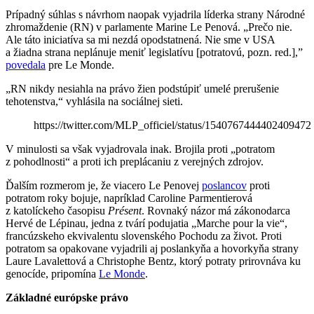
Prípadný súhlas s návrhom naopak vyjadrila líderka strany Národné
zhromaždenie (RN) v parlamente Marine Le Penová. „Prečo nie.
Ale táto iniciatíva sa mi nezdá opodstatnená. Nie sme v USA
a žiadna strana neplánuje meniť legislatívu [potratovú, pozn. red.],”
povedala
pre Le Monde.
„RN nikdy nesiahla na právo žien podstúpiť umelé prerušenie
tehotenstva,“ vyhlásila na sociálnej sieti.
https://twitter.com/MLP_officiel/status/1540767444402409472
V minulosti sa však vyjadrovala inak. Brojila proti „potratom
z pohodlnosti“ a proti ich preplácaniu z verejných zdrojov.
Ďalším rozmerom je, že viacero Le Penovej
poslancov
proti
potratom roky bojuje, napríklad Caroline Parmentierová
z katolíckeho časopisu
Présent
. Rovnaký názor má zákonodarca
Hervé de Lépinau, jedna z tvárí podujatia „Marche pour la vie“,
francúzskeho ekvivalentu slovenského Pochodu za život. Proti
potratom sa opakovane vyjadrili aj poslankyňa a hovorkyňa strany
Laure Lavalettová a Christophe Bentz, ktorý potraty prirovnáva ku
genocíde, pripomína
Le Monde
.
Základné európske právo