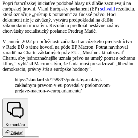
Popri francúzskej iniciatíve podobné hlasy už dlhšie zaznievajú na
európskej úrovni. Vlani Európsky parlament (EP)
schválil
rezolúciu,
ktorá označuje „prístup k potratom“ za ľudské právo. Hoci
dokument nie je záväzný, vytvára predpokladal na ďalšiu
zákonodarnú iniciatívu. Rezolúciu predložil neslávne známy
chorvátsky socialistický poslanec Predrag Matič.
V januári 2022 pri príležitosti začiatku francúzskeho predsedníctva
v Rade EÚ o téme hovoril na pôde EP Macron. Potrat navrhoval
zaradiť na Chartu základných práv EÚ. „Musíme aktualizovať
Chartu, aby jednoznačnejšie uznala právo na umelý potrat a ochranu
klímy,“ vyhlásil Macron s tým, že Únia musí presadzovať „liberálnu
demokraciu, právny štát a európske hodnoty“.
https://standard.sk/158893/potrat-by-mal-byt-
zakladnym-pravom-v-eu-povedal-v-prelomovom-
prejave-macron-v-europarlamente/
Komentáre
Zdielať