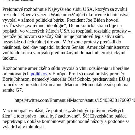
Prelomové rozhodnutie Najvyššieho súdu USA, ktorým sa zvrátil
rozsudok Roeová verzus Wade umožňujúci ukončenie tehotenstva,
vyvolal v zámorí politickú búrku. Prezident Joe Biden hovorí
o víťazstve „extrémnej ideológie“, Demokratická strana bije na
poplach, vo viacerých štátoch USA sa rozpútali rozsiahle protesty –
pretože po novom si každý štát určuje potratovú legislatívu sám,
nezávisle od federálnej úrovne. V Arizone protesty prerástli do
násilností, keď dav napadol budovu Senátu. Americké ministerstvo
vnútra dokonca varovalo pred možnými domácimi teroristickými
útokmi.
Rozhodnutie amerického súdu vyvolalo vlnu odsúdenia u liberálne
orientovaných
politikov
v Európe. Proti sa ozval britský premiér
Boris Johnson, nemecký kancelár Olaf Scholz, predstavitelia EÚ aj
francúzsky prezident Emmanuel Macron. Momentálne sú spolu na
samite G7.
https://twitter.com/EmmanuelMacron/status/154039381760974
Macron opäť vyhlásil, že potrat je „základným právom všetkých
žien“ a toto právo „musí byť zachované“. Šéf Elyzejského paláca
neprekvapil, dokáže kombinovať protichodné názory a podobne sa
vyjadril aj v minulosti.