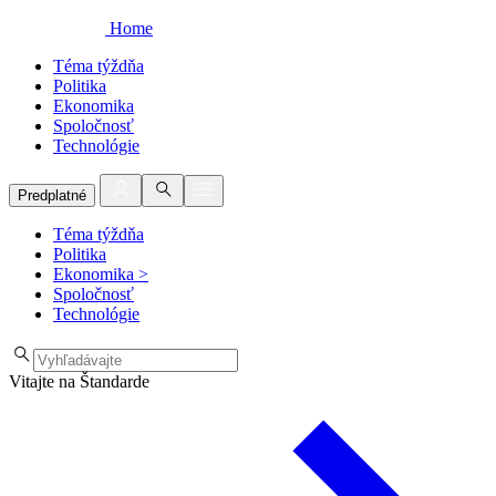
Home
Téma týždňa
Politika
Ekonomika
Spoločnosť
Technológie
Predplatné
Téma týždňa
Politika
Ekonomika
>
Spoločnosť
Technológie
Vitajte na Štandarde