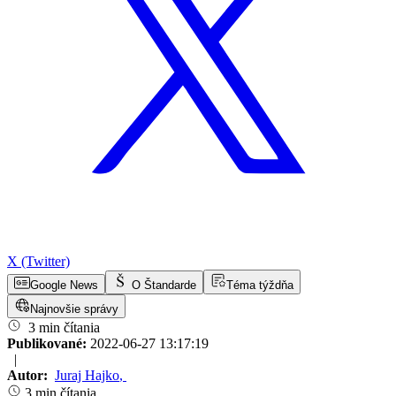
X (Twitter)
Google News
O Štandarde
Téma týždňa
Najnovšie správy
3 min čítania
Publikované:
2022-06-27 13:17:19
|
Autor:
Juraj Hajko
,
3 min čítania