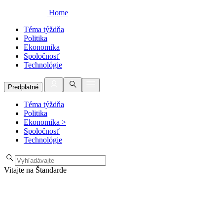
Home
Téma týždňa
Politika
Ekonomika
Spoločnosť
Technológie
Predplatné
Téma týždňa
Politika
Ekonomika
>
Spoločnosť
Technológie
Vitajte na Štandarde