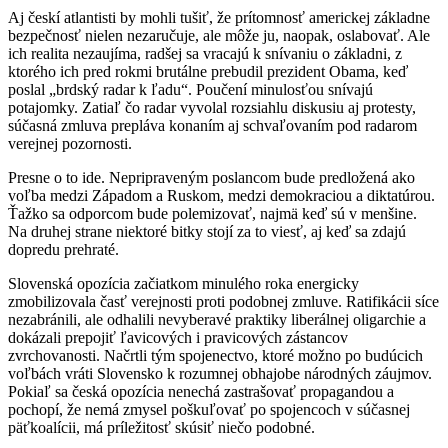
Aj českí atlantisti by mohli tušiť, že prítomnosť americkej základne
bezpečnosť nielen nezaručuje, ale môže ju, naopak, oslabovať. Ale
ich realita nezaujíma, radšej sa vracajú k snívaniu o základni, z
ktorého ich pred rokmi brutálne prebudil prezident Obama, keď
poslal „brdský radar k ľadu“. Poučení minulosťou snívajú
potajomky. Zatiaľ čo radar vyvolal rozsiahlu diskusiu aj protesty,
súčasná zmluva prepláva konaním aj schvaľovaním pod radarom
verejnej pozornosti.
Presne o to ide. Nepripraveným poslancom bude predložená ako
voľba medzi Západom a Ruskom, medzi demokraciou a diktatúrou.
Ťažko sa odporcom bude polemizovať, najmä keď sú v menšine.
Na druhej strane niektoré bitky stojí za to viesť, aj keď sa zdajú
dopredu prehraté.
Slovenská opozícia začiatkom minulého roka energicky
zmobilizovala časť verejnosti proti podobnej zmluve. Ratifikácii síce
nezabránili, ale odhalili nevyberavé praktiky liberálnej oligarchie a
dokázali prepojiť ľavicových i pravicových zástancov
zvrchovanosti. Načrtli tým spojenectvo, ktoré možno po budúcich
voľbách vráti Slovensko k rozumnej obhajobe národných záujmov.
Pokiaľ sa česká opozícia nenechá zastrašovať propagandou a
pochopí, že nemá zmysel poškuľovať po spojencoch v súčasnej
päťkoalícii, má príležitosť skúsiť niečo podobné.