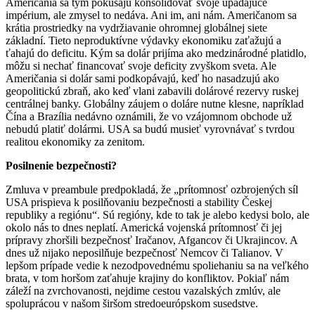
Američania sa tým pokúšajú konsolidovať svoje upadajúce
impérium, ale zmysel to nedáva. Ani im, ani nám. Američanom sa
krátia prostriedky na vydržiavanie ohromnej globálnej siete
základní. Tieto neproduktívne výdavky ekonomiku zaťažujú a
ťahajú do deficitu. Kým sa dolár prijíma ako medzinárodné platidlo,
môžu si nechať financovať svoje deficity zvyškom sveta. Ale
Američania si dolár sami podkopávajú, keď ho nasadzujú ako
geopolitickú zbraň, ako keď vlani zabavili dolárové rezervy ruskej
centrálnej banky. Globálny záujem o doláre nutne klesne, napríklad
Čína a Brazília nedávno oznámili, že vo vzájomnom obchode už
nebudú platiť dolármi. USA sa budú musieť vyrovnávať s tvrdou
realitou ekonomiky za zenitom.
Posilnenie bezpečnosti?
Zmluva v preambule predpokladá, že „prítomnosť ozbrojených síl
USA prispieva k posilňovaniu bezpečnosti a stability Českej
republiky a regiónu“. Sú regióny, kde to tak je alebo kedysi bolo, ale
okolo nás to dnes neplatí. Americká vojenská prítomnosť či jej
prípravy zhoršili bezpečnosť Iračanov, Afgancov či Ukrajincov. A
dnes už nijako neposilňuje bezpečnosť Nemcov či Talianov. V
lepšom prípade vedie k nezodpovednému spoliehaniu sa na veľkého
brata, v tom horšom zaťahuje krajiny do konfliktov. Pokiaľ nám
záleží na zvrchovanosti, nejdime cestou vazalských zmlúv, ale
spoluprácou v našom širšom stredoeurópskom susedstve.