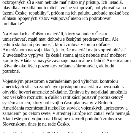
ozbrojených síl a kam nebude mať nikto iný prístup. Ich lietadlá,
plavidlá a vozidlá budú môcť „voľne vstupovať, pohybovať sa na
území Českej republiky“, pričom na ich palubu „nebude možné bez
súhlasu Spojených štátov vstupovať alebo ich podrobovať
prehliadke“.
Na zbraniach a ďalšom materiáli, ktorý sa bude v Česku
umiestňovať, majú mať dohodu s českými predstaviteľmi. Ale
jedinú skutočnú povinnosť, ktorú zmluva v tomto ohľade
Američanom naozaj ukladá, je to, že materiál majú vopred ohlásiť.
Z uvedeného vyplýva, že česká strana aj tak nebude mať možnosť
kontroly. Vláda sa navyše zaväzuje maximálne uľahčiť Američanom
užívanie okolitých pozemkov vrátane súkromných, ak budú
potrebné.
Vojenským priestorom a zariadeniam pod výlučnou kontrolou
amerických síl a so zaručeným prístupom materiálu a personálu sa
obvykle hovorí americké základne. Zmluva by napríklad umožnila
bez veľkého rozruchu a ďalších ratifikácií postaviť protiraketový
systém ako ten, ktorý bol svojho času plánovaný v Brdoch.
Američania rozmiestnili niekoľko stoviek vojenských „priestorov a
zariadení“ po celom svete, v strednej Európe ich zatiaľ veľa nemajú.
Vlani ešte pred vojnou na Ukrajine uzavreli podobnú zmluvu so
Slovenskom, dnes je na rade Česko.