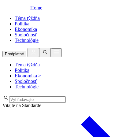
Home
Téma týždňa
Politika
Ekonomika
Spoločnosť
Technológie
Predplatné
Téma týždňa
Politika
Ekonomika
>
Spoločnosť
Technológie
Vitajte na Štandarde