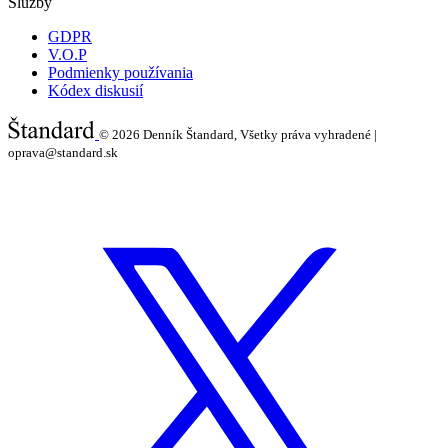
Služby
GDPR
V.O.P
Podmienky používania
Kódex diskusií
© 2026
Denník Štandard, Všetky práva vyhradené |
oprava@standard.sk