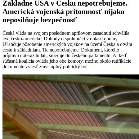
Základne USA v Česku nepotrebujeme.
Americká vojenská prítomnosť nijako
neposilňuje bezpečnosť
Česká vláda na svojom poslednom aprílovom zasadnutí schválila
text česko-americkej Dohody o spolupráci v oblasti obrany.
Uľahčuje pôsobenie amerických vojakov na území Česka a otvára
cestu k základniam. Tie nepotrebujeme. Dokument, ktorého
prípravu doteraz tutlali, smeruje do českého parlamentu. Aj keď
súčasná koalícia ovláda jeho obe komory, možno okolo ratifikácie
dokumentu zviesť zmysluplný politický boj.