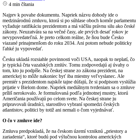
4 min čítania
Najprv k povahe dokumentu. Napriek názvu dohody ide o
medzinárodnú zmluvu, ktorá si po súhlase oboch komôr parlamentu
vyžaduje ratifikáciu prezidentom a má väčšiu právnu silu ako české
zákony. Neuzatvára sa na večné časy, ale prvých desať rokov je
nevypovedateľná. Je preto celkom reálne, že ňou bude Česko
viazané prinajmenšom do roku 2034. Ani potom nebude politicky
ľahké ju vypovedať.
Česku ukladá rozsiahle povinnosti voči USA, naopak to neplatí, čo
je typická črta vazalských zmlúv. Tomu zodpovedajú aj úvahy o
tom, kto ju podpíše. Na českej strane zo zákona prezident, na
americkej to môže nakoniec byť iba miestny veľvyslanec. Ale
premiér s prezidentom najskôr tajne dúfajú, že si podpisom vyslúžia
prijatie v Bielom dome. Napriek mediálnym tvrdeniam sa o zmluve
príliš nerokovalo. Je formulovaná podľa jednotnej mustry, ktorú
Američania používajú po celom svete. Na českej strane ju
pripravovali úradníci, starostlivo vybraní spomedzi českých
atlantistov, politici by totiž ani nemali o čom vyjednávať.
O čo v zmluve ide?
Zmluva predpokladá, že na českom území vzniknú „priestory a
zariadenia“, ktoré budú pod výlučnou kontrolou amerických