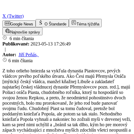
X (Twitter)
Google News
O Štandarde
Téma týždňa
Najnovšie správy
6 min čítania
Publikované:
2023-05-13 17:26:49
|
Autor:
Jiří Peňás
,
6 min čítania
Z toho orlieho hniezda sa vykľula dynastia Piastovcov, prvých
vládcov prvého poľského útvaru. Ako Česi majú Přemysla Oráča
[mýtický český vládca, manžel kňažnej Libuše a zakladateľ
najstaršej českej vládnucej dynastie Přemyslovcov pozn. red.], majú
Poliaci oráča Piasta, chudobného roľníka, ktorý tu hospodáril so
svojou ženou Repkou, a preto, že neodmietol pohostinstvo dvoch
pocestných, bolo mu prorokované, že jeho rod bude panovať
svojmu ľudu. Chudobný Piast sa tomu čudoval, pretože bol
poddaným kniežaťa Popola, ale potom sa tak stalo. Nehodného
kniežaťa Popola vyhnali a nakoniec ho zožrali myši v drevenej veži,
kam sa pred nimi uchýlil a „bránil sa tak dlho, kým ho pre morový
zápach vychádzajúci z množstva myších zdochlín všetci neopustili a