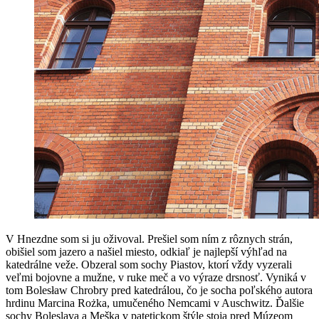
V Hnezdne som si ju oživoval. Prešiel som ním z rôznych strán,
obišiel som jazero a našiel miesto, odkiaľ je najlepší výhľad na
katedrálne veže. Obzeral som sochy Piastov, ktorí vždy vyzerali
veľmi bojovne a mužne, v ruke meč a vo výraze drsnosť. Vyniká v
tom Bolesław Chrobry pred katedrálou, čo je socha poľského autora
hrdinu Marcina Rożka, umučeného Nemcami v Auschwitz. Ďalšie
sochy Boleslava a Meška v patetickom štýle stoja pred Múzeom