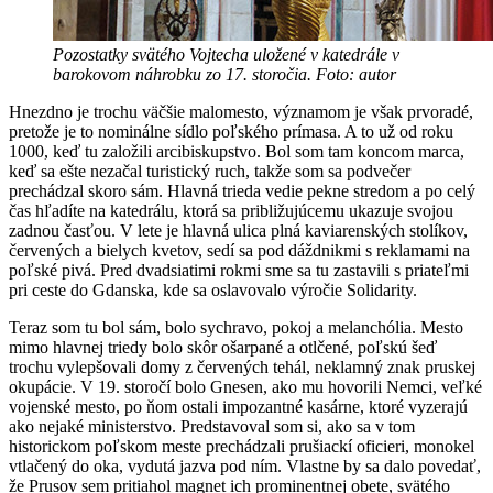
Pozostatky svätého Vojtecha uložené v katedrále v
barokovom náhrobku zo 17. storočia. Foto: autor
Hnezdno je trochu väčšie malomesto, významom je však prvoradé,
pretože je to nominálne sídlo poľského prímasa. A to už od roku
1000, keď tu založili arcibiskupstvo. Bol som tam koncom marca,
keď sa ešte nezačal turistický ruch, takže som sa podvečer
prechádzal skoro sám. Hlavná trieda vedie pekne stredom a po celý
čas hľadíte na katedrálu, ktorá sa približujúcemu ukazuje svojou
zadnou časťou. V lete je hlavná ulica plná kaviarenských stolíkov,
červených a bielych kvetov, sedí sa pod dáždnikmi s reklamami na
poľské pivá. Pred dvadsiatimi rokmi sme sa tu zastavili s priateľmi
pri ceste do Gdanska, kde sa oslavovalo výročie Solidarity.
Teraz som tu bol sám, bolo sychravo, pokoj a melanchólia. Mesto
mimo hlavnej triedy bolo skôr ošarpané a otlčené, poľskú šeď
trochu vylepšovali domy z červených tehál, neklamný znak pruskej
okupácie. V 19. storočí bolo Gnesen, ako mu hovorili Nemci, veľké
vojenské mesto, po ňom ostali impozantné kasárne, ktoré vyzerajú
ako nejaké ministerstvo. Predstavoval som si, ako sa v tom
historickom poľskom meste prechádzali prušiackí oficieri, monokel
vtlačený do oka, vydutá jazva pod ním. Vlastne by sa dalo povedať,
že Prusov sem pritiahol magnet ich prominentnej obete, svätého