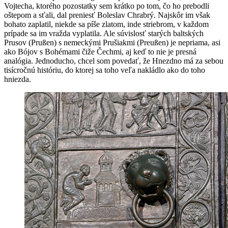
Vojtecha, ktorého pozostatky sem krátko po tom, čo ho prebodli
oštepom a sťali, dal preniesť Boleslav Chrabrý. Najskôr im však
bohato zaplatil, niekde sa píše zlatom, inde striebrom, v každom
prípade sa im vražda vyplatila. Ale súvislosť starých baltských
Prusov (Prußen) s nemeckými Prušiakmi (Preußen) je nepriama, asi
ako Bójov s Bohémami čiže Čechmi, aj keď to nie je presná
analógia. Jednoducho, chcel som povedať, že Hnezdno má za sebou
tisícročnú históriu, do ktorej sa toho veľa nakládlo ako do toho
hniezda.