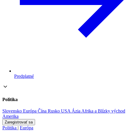
Predplatné
Politika
Slovensko
Európa
Čína
Rusko
USA
Ázia
Afrika a Blízky východ
Amerika
Zaregistrovať sa
Politika
|
Európa