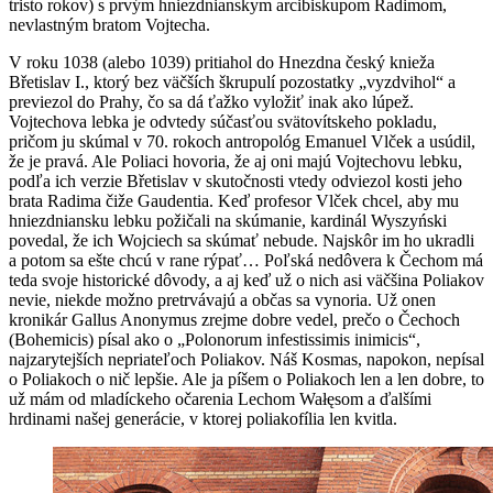
tristo rokov) s prvým hniezdnianskym arcibiskupom Radimom,
nevlastným bratom Vojtecha.
V roku 1038 (alebo 1039) pritiahol do Hnezdna český knieža
Břetislav I., ktorý bez väčších škrupulí pozostatky „vyzdvihol“ a
previezol do Prahy, čo sa dá ťažko vyložiť inak ako lúpež.
Vojtechova lebka je odvtedy súčasťou svätovítskeho pokladu,
pričom ju skúmal v 70. rokoch antropológ Emanuel Vlček a usúdil,
že je pravá. Ale Poliaci hovoria, že aj oni majú Vojtechovu lebku,
podľa ich verzie Břetislav v skutočnosti vtedy odviezol kosti jeho
brata Radima čiže Gaudentia. Keď profesor Vlček chcel, aby mu
hniezdniansku lebku požičali na skúmanie, kardinál Wyszyński
povedal, že ich Wojciech sa skúmať nebude. Najskôr im ho ukradli
a potom sa ešte chcú v rane rýpať… Poľská nedôvera k Čechom má
teda svoje historické dôvody, a aj keď už o nich asi väčšina Poliakov
nevie, niekde možno pretrvávajú a občas sa vynoria. Už onen
kronikár Gallus Anonymus zrejme dobre vedel, prečo o Čechoch
(Bohemicis) písal ako o „Polonorum infestissimis inimicis“,
najzarytejších nepriateľoch Poliakov. Náš Kosmas, napokon, nepísal
o Poliakoch o nič lepšie. Ale ja píšem o Poliakoch len a len dobre, to
už mám od mladíckeho očarenia Lechom Wałęsom a ďalšími
hrdinami našej generácie, v ktorej poliakofília len kvitla.