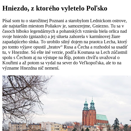
Hniezdo, z ktorého vyletelo Poľsko
Písal som tu o starožitnej Poznani a starobylom Lednickom ostrove,
ale najstarším miestom Poliakov je, samozrejme, Gniezno. Tu sa v
časoch hlboko legendárnych a pohanských vzniesla biela orlica nad
svoje hniezdo (gniazdo) a jej silueta zahorela v karmínovej žiare
zapadajúceho slnka. To urobilo silný dojem na praotca Lecha, ktorý
po tomto výjave opustil „bratov“ Rusa a Čecha a rozhodol sa usadiť
tu, v Hnezdne. Sú ešte iné verzie, podľa Kosmasa sa Lech zúčastnil
spolu s Čechom aj na výstupe na Říp, potom chvíľu uvažoval o
Kouřimi a až potom sa vydal na sever do Veľkopoľska, ale to na
význame Hnezdna nič nemení.