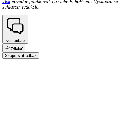
Text
pôvodne publikovali na webe EchoPrime. Vychádza so
súhlasom redakcie.
Komentáre
Zdielať
Skopírovať odkaz