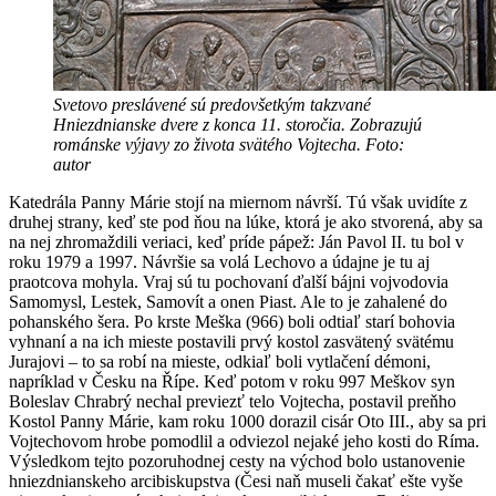
Svetovo preslávené sú predovšetkým takzvané
Hniezdnianske dvere z konca 11. storočia. Zobrazujú
románske výjavy zo života svätého Vojtecha. Foto:
autor
Katedrála Panny Márie stojí na miernom návrší. Tú však uvidíte z
druhej strany, keď ste pod ňou na lúke, ktorá je ako stvorená, aby sa
na nej zhromaždili veriaci, keď príde pápež: Ján Pavol II. tu bol v
roku 1979 a 1997. Návršie sa volá Lechovo a údajne je tu aj
praotcova mohyla. Vraj sú tu pochovaní ďalší bájni vojvodovia
Samomysl, Lestek, Samovít a onen Piast. Ale to je zahalené do
pohanského šera. Po krste Meška (966) boli odtiaľ starí bohovia
vyhnaní a na ich mieste postavili prvý kostol zasvätený svätému
Jurajovi – to sa robí na mieste, odkiaľ boli vytlačení démoni,
napríklad v Česku na Řípe. Keď potom v roku 997 Meškov syn
Boleslav Chrabrý nechal previezť telo Vojtecha, postavil preňho
Kostol Panny Márie, kam roku 1000 dorazil cisár Oto III., aby sa pri
Vojtechovom hrobe pomodlil a odviezol nejaké jeho kosti do Ríma.
Výsledkom tejto pozoruhodnej cesty na východ bolo ustanovenie
hniezdnianskeho arcibiskupstva (Česi naň museli čakať ešte vyše