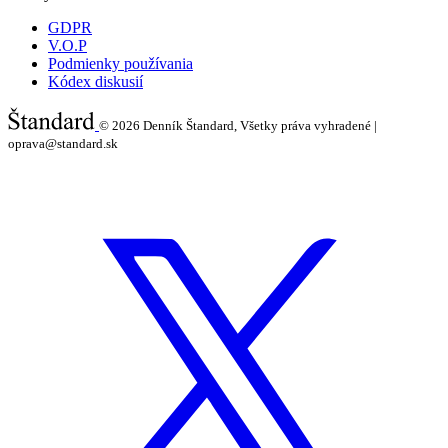
GDPR
V.O.P
Podmienky používania
Kódex diskusií
© 2026
Denník Štandard, Všetky práva vyhradené |
oprava@standard.sk