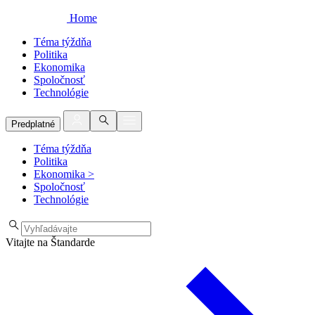
Home
Téma týždňa
Politika
Ekonomika
Spoločnosť
Technológie
Predplatné
Téma týždňa
Politika
Ekonomika
>
Spoločnosť
Technológie
Vitajte na Štandarde