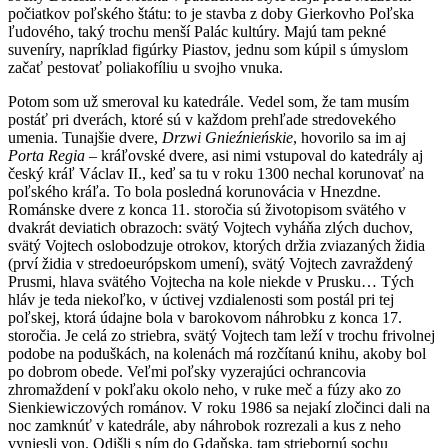
počiatkov poľského štátu: to je stavba z doby Gierkovho Poľska
ľudového, taký trochu menší Palác kultúry. Majú tam pekné
suveníry, napríklad figúrky Piastov, jednu som kúpil s úmyslom
začať pestovať poliakofíliu u svojho vnuka.
Potom som už smeroval ku katedrále. Vedel som, že tam musím
postáť pri dverách, ktoré sú v každom prehľade stredovekého
umenia. Tunajšie dvere,
Drzwi Gnieźnieńskie
, hovorilo sa im aj
Porta Regia
– kráľovské dvere, asi nimi vstupoval do katedrály aj
český kráľ Václav II., keď sa tu v roku 1300 nechal korunovať na
poľského kráľa. To bola posledná korunovácia v Hnezdne.
Románske dvere z konca 11. storočia sú životopisom svätého v
dvakrát deviatich obrazoch: svätý Vojtech vyháňa zlých duchov,
svätý Vojtech oslobodzuje otrokov, ktorých držia zviazaných židia
(prví židia v stredoeurópskom umení), svätý Vojtech zavraždený
Prusmi, hlava svätého Vojtecha na kole niekde v Prusku… Tých
hláv je teda niekoľko, v úctivej vzdialenosti som postál pri tej
poľskej, ktorá údajne bola v barokovom náhrobku z konca 17.
storočia. Je celá zo striebra, svätý Vojtech tam leží v trochu frivolnej
podobe na poduškách, na kolenách má rozčítanú knihu, akoby bol
po dobrom obede. Veľmi poľsky vyzerajúci ochrancovia
zhromaždení v pokľaku okolo neho, v ruke meč a fúzy ako zo
Sienkiewiczových románov. V roku 1986 sa nejakí zločinci dali na
noc zamknúť v katedrále, aby náhrobok rozrezali a kus z neho
vyniesli von. Odišli s ním do Gdaňska, tam striebornú sochu