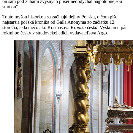
on sám pod zubami zvyšných príšer nedodýchal najpotupnejšou
smrťou“.
Touto myšou historkou sa začínajú dejiny Poľska, o čom píše
najstaršia poľská kronika od Galla Anonyma zo začiatku 12.
storočia, teda niečo ako Kosmasova
Kronika česká
. Vyšla pred pár
rokmi po česky v stredovekej edícii vydavateľstva Argo.