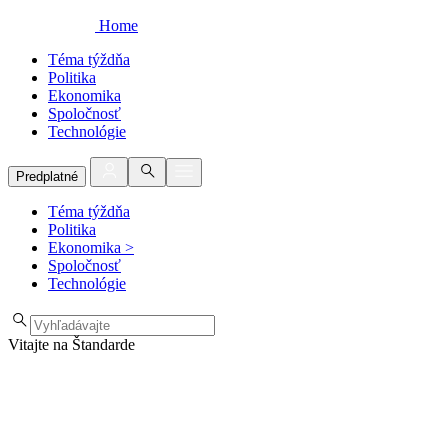
Home
Téma týždňa
Politika
Ekonomika
Spoločnosť
Technológie
Predplatné
Téma týždňa
Politika
Ekonomika
>
Spoločnosť
Technológie
Vitajte na Štandarde