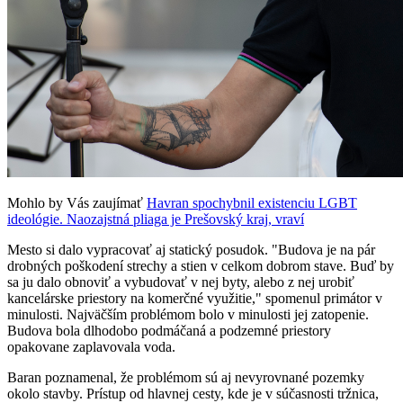
Mohlo by Vás zaujímať
Havran spochybnil existenciu LGBT
ideológie. Naozajstná pliaga je Prešovský kraj, vraví
Mesto si dalo vypracovať aj statický posudok. "Budova je na pár
drobných poškodení strechy a stien v celkom dobrom stave. Buď by
sa ju dalo obnoviť a vybudovať v nej byty, alebo z nej urobiť
kancelárske priestory na komerčné využitie," spomenul primátor v
minulosti. Najväčším problémom bolo v minulosti jej zatopenie.
Budova bola dlhodobo podmáčaná a podzemné priestory
opakovane zaplavovala voda.
Baran poznamenal, že problémom sú aj nevyrovnané pozemky
okolo stavby. Prístup od hlavnej cesty, kde je v súčasnosti tržnica,