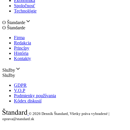
Ekonomika
Spoločnosť
Technológie
O Štandarde
O Štandarde
Firma
Redakcia
Princípy
História
Kontakty
Služby
Služby
GDPR
V.O.P
Podmienky používania
Kódex diskusií
© 2026
Denník Štandard, Všetky práva vyhradené |
oprava@standard.sk