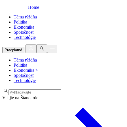
Home
Téma týždňa
Politika
Ekonomika
Spoločnosť
Technológie
Predplatné
Téma týždňa
Politika
Ekonomika
>
Spoločnosť
Technológie
Vitajte na Štandarde