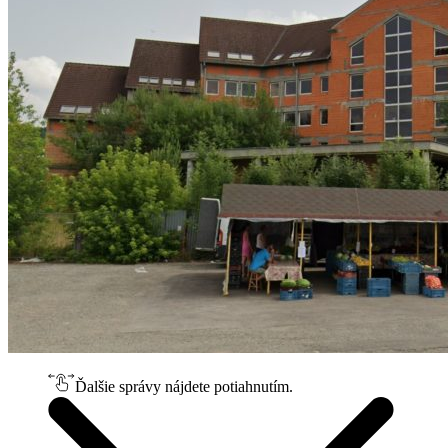
Ďalšie správy nájdete potiahnutím.