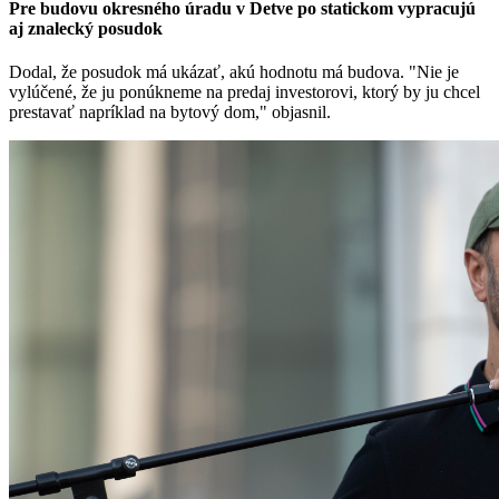
Pre budovu okresného úradu v Detve po statickom vypracujú
aj znalecký posudok
Dodal, že posudok má ukázať, akú hodnotu má budova. "Nie je
vylúčené, že ju ponúkneme na predaj investorovi, ktorý by ju chcel
prestavať napríklad na bytový dom," objasnil.