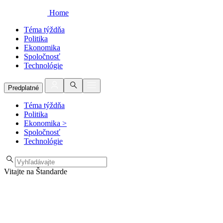
Home
Téma týždňa
Politika
Ekonomika
Spoločnosť
Technológie
Predplatné
Téma týždňa
Politika
Ekonomika
>
Spoločnosť
Technológie
Vitajte na Štandarde