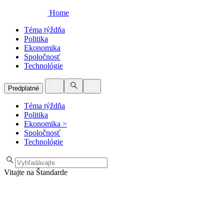
Home
Téma týždňa
Politika
Ekonomika
Spoločnosť
Technológie
Predplatné
Téma týždňa
Politika
Ekonomika
>
Spoločnosť
Technológie
Vitajte na Štandarde