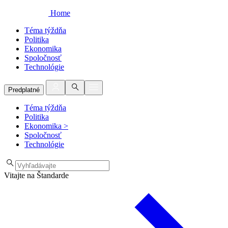
Home
Téma týždňa
Politika
Ekonomika
Spoločnosť
Technológie
Predplatné
Téma týždňa
Politika
Ekonomika
>
Spoločnosť
Technológie
Vitajte na Štandarde