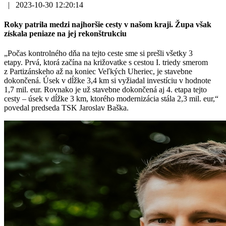
|
2023-10-30 12:20:14
Roky patrila medzi najhoršie cesty v našom kraji. Župa však
získala peniaze na jej rekonštrukciu
„Počas kontrolného dňa na tejto ceste sme si prešli všetky 3
etapy. Prvá, ktorá začína na križovatke s cestou I. triedy smerom
z Partizánskeho až na koniec Veľkých Uheriec, je stavebne
dokončená. Úsek v dĺžke 3,4 km si vyžiadal investíciu v hodnote
1,7 mil. eur. Rovnako je už stavebne dokončená aj 4. etapa tejto
cesty – úsek v dĺžke 3 km, ktorého modernizácia stála 2,3 mil. eur,“
povedal predseda TSK Jaroslav Baška.