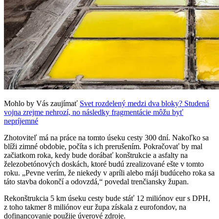
Mohlo by Vás zaujímať
Svet rozdelený medzi dva bloky? Studená
vojna zrejme nehrozí, no následky fragmentácie môžu byť
nepríjemné
Zhotoviteľ má na práce na tomto úseku cesty 300 dní. Nakoľko sa
blíži zimné obdobie, počíta s ich prerušením. Pokračovať by mal
začiatkom roka, kedy bude dorábať konštrukcie a asfalty na
železobetónových doskách, ktoré budú zrealizované ešte v tomto
roku. „Pevne verím, že niekedy v apríli alebo máji budúceho roka sa
táto stavba dokončí a odovzdá,“ povedal trenčiansky župan.
Rekonštrukcia 5 km úseku cesty bude stáť 12 miliónov eur s DPH,
z toho takmer 8 miliónov eur župa získala z eurofondov, na
dofinancovanie použije úverové zdroje.