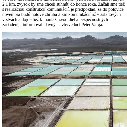
2,1 km, zvyšok by sme chceli stihnúť do konca roka. Začali sme tiež
s realizáciou konštrukcií komunikácií, je predpoklad, že do polovice
novembra budú hotové zhruba 3 km komunikácií už v asfaltových
vrstvách a dôjde tiež k montáži zvodidiel a bezpečnostných
zariadení,“ informoval hlavný stavbyvedúci Peter Varga.