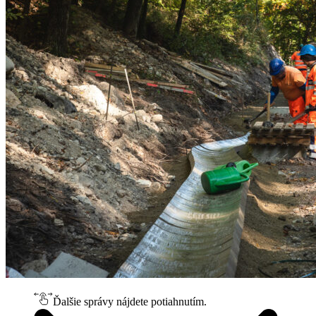
Ďalšie správy nájdete potiahnutím.