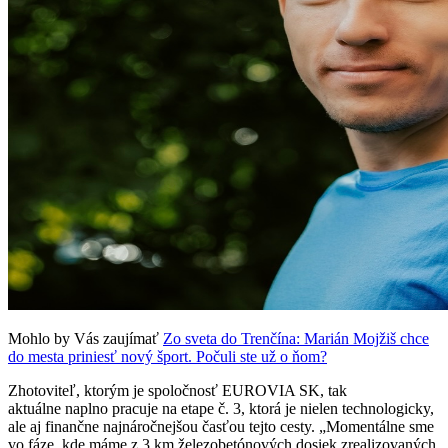
Mohlo by Vás zaujímať
Zo sveta do Trenčína: Marián Mojžiš chce
do mesta priniesť nový šport. Počuli ste už o ňom?
Zhotoviteľ, ktorým je spoločnosť EUROVIA SK, tak
aktuálne naplno pracuje na etape č. 3, ktorá je nielen technologicky,
ale aj finančne najnáročnejšou časťou tejto cesty. „Momentálne sme
vo fáze, kde máme z 3 km železobetónových dosiek zrealizovaných