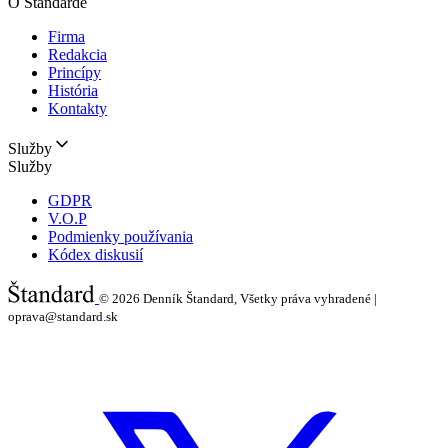
O Štandarde
Firma
Redakcia
Princípy
História
Kontakty
Služby
Služby
GDPR
V.O.P
Podmienky používania
Kódex diskusií
© 2026
Denník Štandard, Všetky práva vyhradené |
oprava@standard.sk