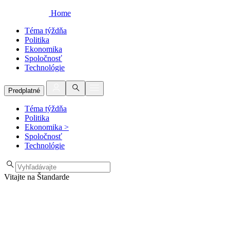
Home
Téma týždňa
Politika
Ekonomika
Spoločnosť
Technológie
Predplatné
Téma týždňa
Politika
Ekonomika
>
Spoločnosť
Technológie
Vitajte na Štandarde