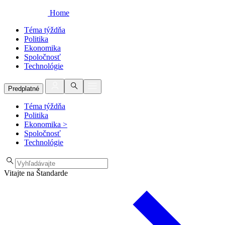
Home
Téma týždňa
Politika
Ekonomika
Spoločnosť
Technológie
Predplatné
Téma týždňa
Politika
Ekonomika
>
Spoločnosť
Technológie
Vitajte na Štandarde