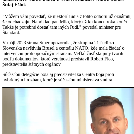
Šutaj Eštok
"Môžem vám povedať, že niektorí ľudia z tohto odboru už oznámili,
že odchádzajú. Napríklad pán Milo, ktorý už ku koncu roka končí.
Takže je potrebné dostať tam iných ľudí," povedal minister pre
Štandard.
V máji 2023 strana Smer upozornila, že skupina 21 ľudí zo
Slovenska navštívila Brusel a centrálu NATO, kde mala žiadať o
intervenciu proti opozičným stranám. Veľkú časť skupiny tvorili
podľa dokumentov, ktoré verejnosti predstavil Robert Fico,
predstavitelia štátnych orgánov.
Súčasťou delegácie bola aj predstaviteľka Centra boja proti
hybridným hrozbám, ktoré je súčasťou ministerstva vnútra.