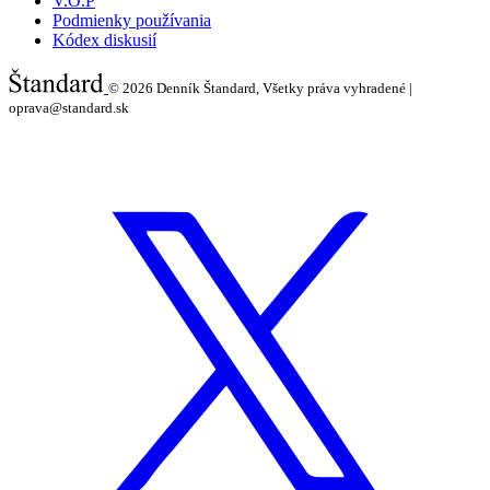
V.O.P
Podmienky používania
Kódex diskusií
© 2026
Denník Štandard, Všetky práva vyhradené |
oprava@standard.sk