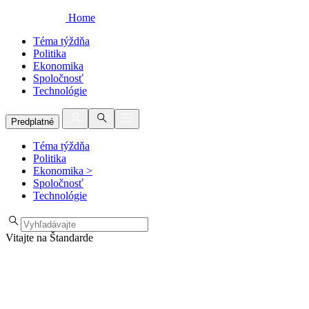
Home
Téma týždňa
Politika
Ekonomika
Spoločnosť
Technológie
Predplatné
Téma týždňa
Politika
Ekonomika
>
Spoločnosť
Technológie
Vitajte na Štandarde