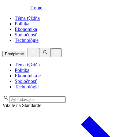
Home
Téma týždňa
Politika
Ekonomika
Spoločnosť
Technológie
Predplatné
Téma týždňa
Politika
Ekonomika
>
Spoločnosť
Technológie
Vitajte na Štandarde