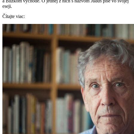
a Blízkom východe. O jednej z nich s názvom
Judáš
píše vo svojej
eseji.
Čítajte viac: