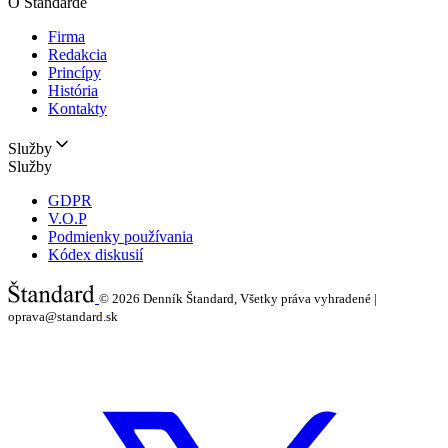
O Štandarde
Firma
Redakcia
Princípy
História
Kontakty
Služby
Služby
GDPR
V.O.P
Podmienky používania
Kódex diskusií
© 2026
Denník Štandard, Všetky práva vyhradené |
oprava@standard.sk