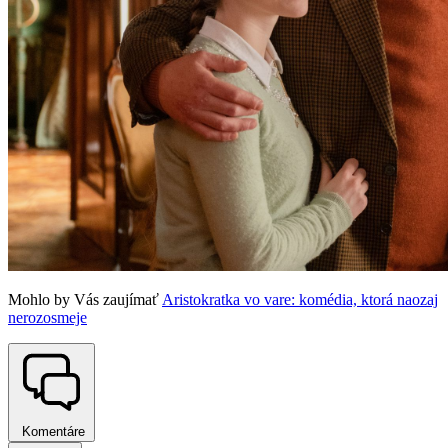
Mohlo by Vás zaujímať
Aristokratka vo vare: komédia, ktorá naozaj
nerozosmeje
Komentáre