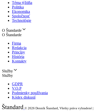
Téma týždňa
Politika
Ekonomika
Spoločnosť
Technológie
O Štandarde
O Štandarde
Firma
Redakcia
Princípy
História
Kontakty
Služby
Služby
GDPR
V.O.P
Podmienky používania
Kódex diskusií
© 2026
Denník Štandard, Všetky práva vyhradené |