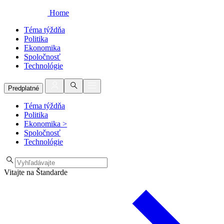
Home
Téma týždňa
Politika
Ekonomika
Spoločnosť
Technológie
Predplatné
Téma týždňa
Politika
Ekonomika
>
Spoločnosť
Technológie
Vitajte na Štandarde