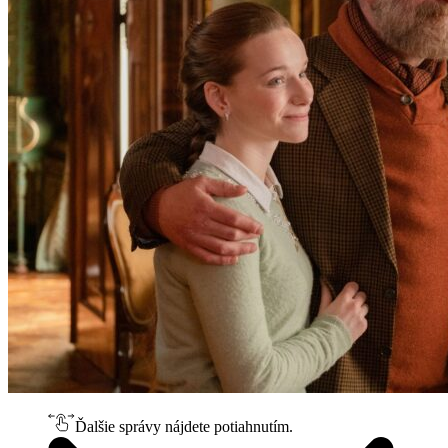
Ďalšie správy nájdete potiahnutím.