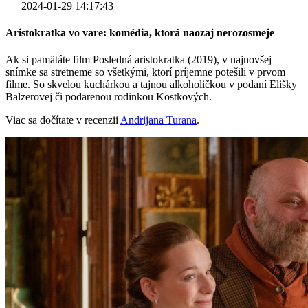
|
2024-01-29 14:17:43
Aristokratka vo vare: komédia, ktorá naozaj nerozosmeje
Ak si pamätáte film Posledná aristokratka (2019), v najnovšej
snímke sa stretneme so všetkými, ktorí príjemne potešili v prvom
filme. So skvelou kuchárkou a tajnou alkoholičkou v podaní Elišky
Balzerovej či podarenou rodinkou Kostkových.
Viac sa dočítate v recenzii
Andrijana Turana
.