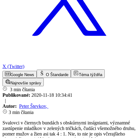
X (Twitter)
Google News
O Štandarde
Téma týždňa
Najnovšie správy
3 min čítania
Publikované:
2020-11-18 10:34:41
|
Autor:
Peter Števkov
,
3 min čítania
Svalovci v čiernych bundách s obskúrnymi insígniami, významné
zastúpenie mladíkov v zelených tričkách, čudáci všemožného druhu,
pomer mužov a žien asi tak 4 : 1. Nie, to nie je opis včerajšieho