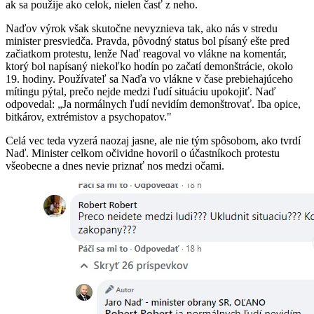
ak sa použije ako celok, nielen časť z neho.
Naďov výrok však skutočne nevyznieva tak, ako nás v stredu
minister presviedča. Pravda, pôvodný status bol písaný ešte pred
začiatkom protestu, lenže Naď reagoval vo vlákne na komentár,
ktorý bol napísaný niekoľko hodín po začatí demonštrácie, okolo
19. hodiny. Používateľ sa Naďa vo vlákne v čase prebiehajúceho
mítingu pýtal, prečo nejde medzi ľudí situáciu upokojiť. Naď
odpovedal: „Ja normálnych ľudí nevidím demonštrovať. Iba opice,
bitkárov, extrémistov a psychopatov."
Celá vec teda vyzerá naozaj jasne, ale nie tým spôsobom, ako tvrdí
Naď. Minister celkom očividne hovoril o účastníkoch protestu
všeobecne a dnes nevie priznať nos medzi očami.