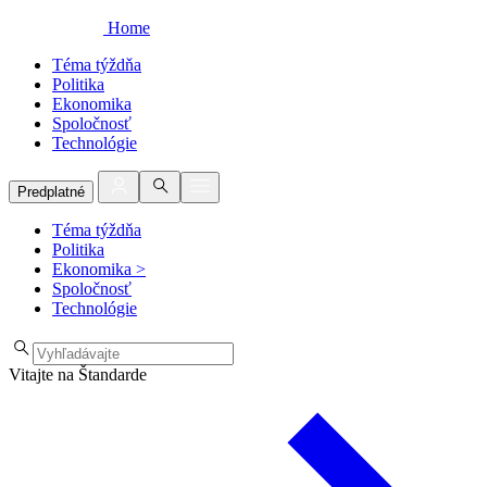
Home
Téma týždňa
Politika
Ekonomika
Spoločnosť
Technológie
Predplatné
Téma týždňa
Politika
Ekonomika
>
Spoločnosť
Technológie
Vitajte na Štandarde