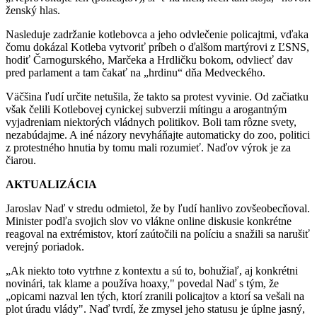
ženský hlas.
Nasleduje zadržanie kotlebovca a jeho odvlečenie policajtmi, vďaka
čomu dokázal Kotleba vytvoriť príbeh o ďalšom martýrovi z ĽSNS,
hodiť Čarnogurského, Marčeka a Hrdličku bokom, odvliecť dav
pred parlament a tam čakať na „hrdinu“ dňa Medveckého.
Väčšina ľudí určite netušila, že takto sa protest vyvinie. Od začiatku
však čelili Kotlebovej cynickej subverzii mítingu a arogantným
vyjadreniam niektorých vládnych politikov. Boli tam rôzne svety,
nezabúdajme. A iné názory nevyháňajte automaticky do zoo, politici
z protestného hnutia by tomu mali rozumieť. Naďov výrok je za
čiarou.
AKTUALIZÁCIA
Jaroslav Naď v stredu odmietol, že by ľudí hanlivo zovšeobecňoval.
Minister podľa svojich slov vo vlákne online diskusie konkrétne
reagoval na extrémistov, ktorí zaútočili na políciu a snažili sa narušiť
verejný poriadok.
„Ak niekto toto vytrhne z kontextu a sú to, bohužiaľ, aj konkrétni
novinári, tak klame a používa hoaxy," povedal Naď s tým, že
„opicami nazval len tých, ktorí zranili policajtov a ktorí sa vešali na
plot úradu vlády". Naď tvrdí, že zmysel jeho statusu je úplne jasný,