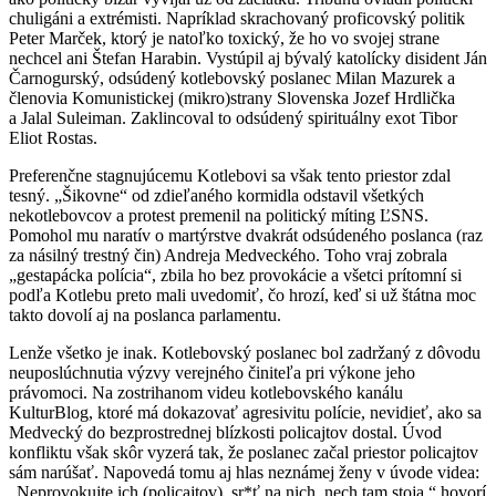
chuligáni a extrémisti. Napríklad skrachovaný proficovský politik
Peter Marček, ktorý je natoľko toxický, že ho vo svojej strane
nechcel ani Štefan Harabin. Vystúpil aj bývalý katolícky disident Ján
Čarnogurský, odsúdený kotlebovský poslanec Milan Mazurek a
členovia Komunistickej (mikro)strany Slovenska Jozef Hrdlička
a Jalal Suleiman. Zaklincoval to odsúdený spirituálny exot Tibor
Eliot Rostas.
Preferenčne stagnujúcemu Kotlebovi sa však tento priestor zdal
tesný. „Šikovne“ od zdieľaného kormidla odstavil všetkých
nekotlebovcov a protest premenil na politický míting ĽSNS.
Pomohol mu naratív o martýrstve dvakrát odsúdeného poslanca (raz
za násilný trestný čin) Andreja Medveckého. Toho vraj zobrala
„gestapácka polícia“, zbila ho bez provokácie a všetci prítomní si
podľa Kotlebu preto mali uvedomiť, čo hrozí, keď si už štátna moc
takto dovolí aj na poslanca parlamentu.
Lenže všetko je inak. Kotlebovský poslanec bol zadržaný z dôvodu
neuposlúchnutia výzvy verejného činiteľa pri výkone jeho
právomoci. Na zostrihanom videu kotlebovského kanálu
KulturBlog, ktoré má dokazovať agresivitu polície, nevidieť, ako sa
Medvecký do bezprostrednej blízkosti policajtov dostal. Úvod
konfliktu však skôr vyzerá tak, že poslanec začal priestor policajtov
sám narúšať. Napovedá tomu aj hlas neznámej ženy v úvode videa:
„Neprovokujte ich (policajtov), sr*ť na nich, nech tam stoja,“ hovorí