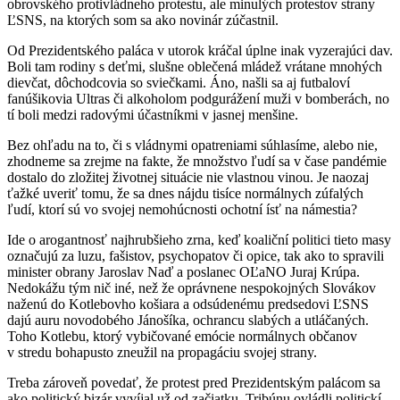
obrovského protivládneho protestu, ale minulých protestov strany
ĽSNS, na ktorých som sa ako novinár zúčastnil.
Od Prezidentského paláca v utorok kráčal úplne inak vyzerajúci dav.
Boli tam rodiny s deťmi, slušne oblečená mládež vrátane mnohých
dievčat, dôchodcovia so sviečkami. Áno, našli sa aj futbaloví
fanúšikovia Ultras či alkoholom podgurážení muži v bomberách, no
tí boli medzi radovými účastníkmi v jasnej menšine.
Bez ohľadu na to, či s vládnymi opatreniami súhlasíme, alebo nie,
zhodneme sa zrejme na fakte, že množstvo ľudí sa v čase pandémie
dostalo do zložitej životnej situácie nie vlastnou vinou. Je naozaj
ťažké uveriť tomu, že sa dnes nájdu tisíce normálnych zúfalých
ľudí, ktorí sú vo svojej nemohúcnosti ochotní ísť na námestia?
Ide o arogantnosť najhrubšieho zrna, keď koaliční politici tieto masy
označujú za luzu, fašistov, psychopatov či opice, tak ako to spravili
minister obrany Jaroslav Naď a poslanec OĽaNO Juraj Krúpa.
Nedokážu tým nič iné, než že oprávnene nespokojných Slovákov
naženú do Kotlebovho košiara a odsúdenému predsedovi ĽSNS
dajú auru novodobého Jánošíka, ochrancu slabých a utláčaných.
Toho Kotlebu, ktorý vybičované emócie normálnych občanov
v stredu bohapusto zneužil na propagáciu svojej strany.
Treba zároveň povedať, že protest pred Prezidentským palácom sa
ako politický bizár vyvíjal už od začiatku. Tribúnu ovládli politickí