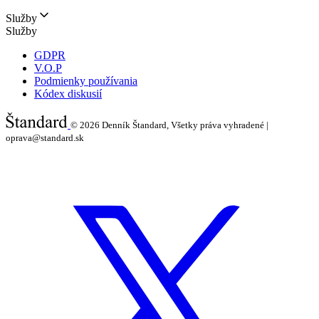
Služby
Služby
GDPR
V.O.P
Podmienky používania
Kódex diskusií
© 2026
Denník Štandard, Všetky práva vyhradené |
oprava@standard.sk