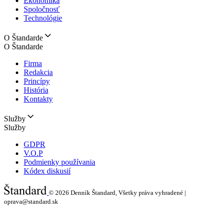
Ekonomika
Spoločnosť
Technológie
O Štandarde
O Štandarde
Firma
Redakcia
Princípy
História
Kontakty
Služby
Služby
GDPR
V.O.P
Podmienky používania
Kódex diskusií
© 2026
Denník Štandard, Všetky práva vyhradené |
oprava@standard.sk