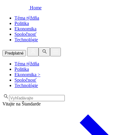
Home
Téma týždňa
Politika
Ekonomika
Spoločnosť
Technológie
Predplatné
Téma týždňa
Politika
Ekonomika
>
Spoločnosť
Technológie
Vitajte na Štandarde