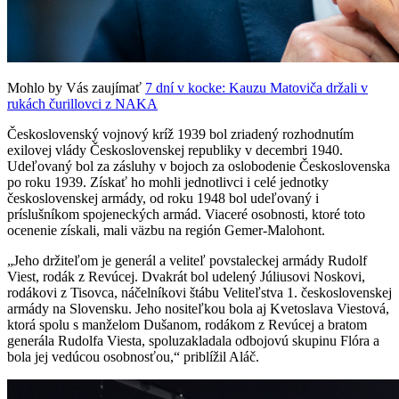
Mohlo by Vás zaujímať
7 dní v kocke: Kauzu Matoviča držali v
rukách čurillovci z NAKA
Československý vojnový kríž 1939 bol zriadený rozhodnutím
exilovej vlády Československej republiky v decembri 1940.
Udeľovaný bol za zásluhy v bojoch za oslobodenie Československa
po roku 1939. Získať ho mohli jednotlivci i celé jednotky
československej armády, od roku 1948 bol udeľovaný i
príslušníkom spojeneckých armád. Viaceré osobnosti, ktoré toto
ocenenie získali, mali väzbu na región Gemer-Malohont.
„Jeho držiteľom je generál a veliteľ povstaleckej armády Rudolf
Viest, rodák z Revúcej. Dvakrát bol udelený Júliusovi Noskovi,
rodákovi z Tisovca, náčelníkovi štábu Veliteľstva 1. československej
armády na Slovensku. Jeho nositeľkou bola aj Kvetoslava Viestová,
ktorá spolu s manželom Dušanom, rodákom z Revúcej a bratom
generála Rudolfa Viesta, spoluzakladala odbojovú skupinu Flóra a
bola jej vedúcou osobnosťou,“ priblížil Aláč.