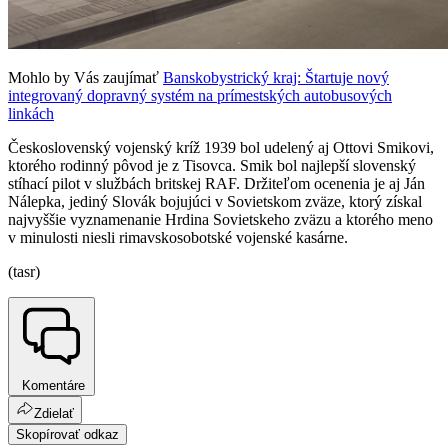
Mohlo by Vás zaujímať
Banskobystrický kraj: Štartuje nový
integrovaný dopravný systém na prímestských autobusových
linkách
Československý vojenský kríž 1939 bol udelený aj Ottovi Smikovi,
ktorého rodinný pôvod je z Tisovca. Smik bol najlepší slovenský
stíhací pilot v službách britskej RAF. Držiteľom ocenenia je aj Ján
Nálepka, jediný Slovák bojujúci v Sovietskom zväze, ktorý získal
najvyššie vyznamenanie Hrdina Sovietskeho zväzu a ktorého meno
v minulosti niesli rimavskosobotské vojenské kasárne.
(tasr)
Komentáre
Zdielať
Skopírovať odkaz