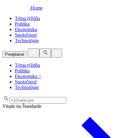
Home
Téma týždňa
Politika
Ekonomika
Spoločnosť
Technológie
Predplatné
Téma týždňa
Politika
Ekonomika
>
Spoločnosť
Technológie
Vitajte na Štandarde