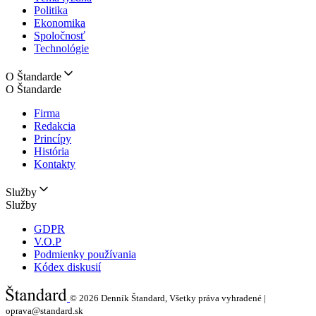
Politika
Ekonomika
Spoločnosť
Technológie
O Štandarde
O Štandarde
Firma
Redakcia
Princípy
História
Kontakty
Služby
Služby
GDPR
V.O.P
Podmienky používania
Kódex diskusií
© 2026
Denník Štandard, Všetky práva vyhradené |
oprava@standard.sk