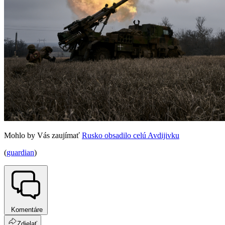
Mohlo by Vás zaujímať
Rusko obsadilo celú Avdijivku
(
guardian
)
Komentáre
Zdielať