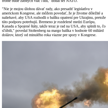
fronte bude zabitých viac ľudí," dodal šéf NATO.
"Nie je mojou úlohou dávať rady, ako presadiť legislatívu v
americkom Kongrese, ale môžem povedať, že je životne dôležité a
naliehavé, aby USA rozhodli o balíku opatrení pre Ukrajinu, pretože
túto podporu potrebujú. Bremeno je rozdelené medzi Európu,
Kanadu a Spojené štáty, takže teraz je rad na USA, aby splnili to, čo
sľúbili," povedal Stoltenberg na margo balíka v hodnote 60 miliárd
dolárov, ktorý od minulého roka viazne pre spory v Kongrese.