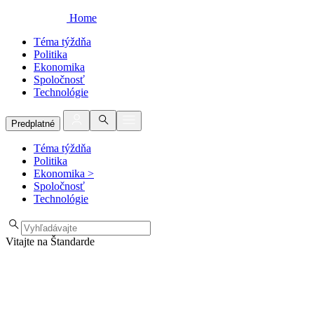
Home
Téma týždňa
Politika
Ekonomika
Spoločnosť
Technológie
Predplatné
Téma týždňa
Politika
Ekonomika
>
Spoločnosť
Technológie
Vitajte na Štandarde