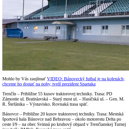
Mohlo by Vás zaujímať
VIDEO: Bánovecký futbal je na kolenách,
chceme ho dostať na nohy, tvrdí prezident Spartaka
Trenčín – Približne 55 kusov traktorovej techniky. Trasa: PD
Zámostie ul. Bratislavská – Starý most ul. – Hasičská ul. – Gen. M.
R. Štefánika – Výstavisko. Rovnaká trasa späť.
Bánovce – Približne 20 kusov traktorovej techniky. Trasa: Mestská
športová hala Bánovce nad Bebravou – okolo motorestu Delta po
ceste I/9 – na obec Svinná po kruhový objazd v Trenčianskej Turnej