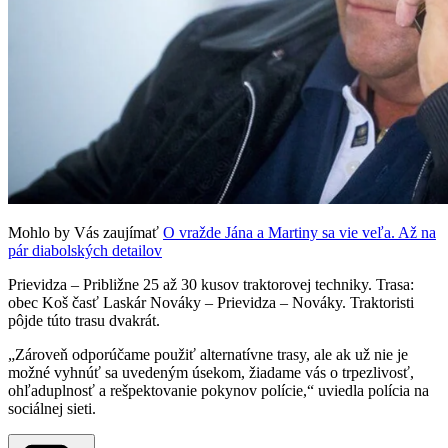
Mohlo by Vás zaujímať
O vražde Jána a Martiny sa vie veľa. Až na
pár diabolských detailov
Prievidza – Približne 25 až 30 kusov traktorovej techniky. Trasa:
obec Koš časť Laskár Nováky – Prievidza – Nováky. Traktoristi
pôjde túto trasu dvakrát.
„Zároveň odporúčame použiť alternatívne trasy, ale ak už nie je
možné vyhnúť sa uvedeným úsekom, žiadame vás o trpezlivosť,
ohľaduplnosť a rešpektovanie pokynov polície,“ uviedla polícia na
sociálnej sieti.