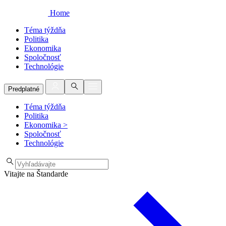
Home
Téma týždňa
Politika
Ekonomika
Spoločnosť
Technológie
Predplatné
Téma týždňa
Politika
Ekonomika
>
Spoločnosť
Technológie
Vitajte na Štandarde