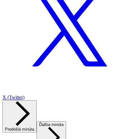
X (Twitter)
Ďalšia minúta
Predošlá minúta