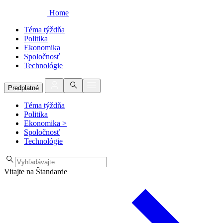
Home
Téma týždňa
Politika
Ekonomika
Spoločnosť
Technológie
Predplatné
Téma týždňa
Politika
Ekonomika
>
Spoločnosť
Technológie
Vitajte na Štandarde