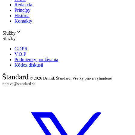
Redakcia
Princípy
História
Kontakty
Služby
Služby
GDPR
V.O.P
Podmienky používania
Kódex diskusií
© 2026
Denník Štandard, Všetky práva vyhradené |
oprava@standard.sk