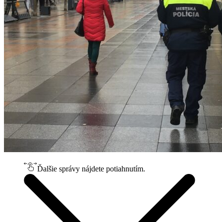
Ďalšie správy nájdete potiahnutím.