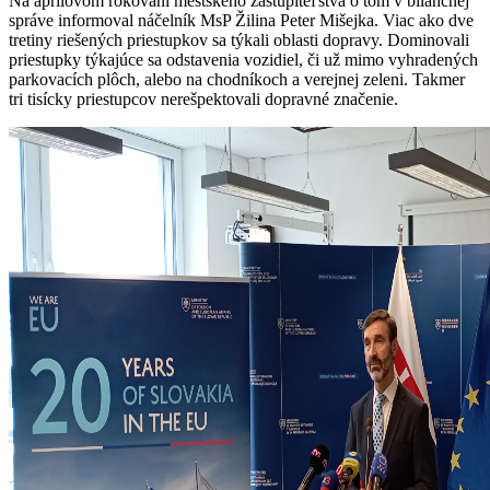
Na aprílovom rokovaní mestského zastupiteľstva o tom v bilančnej
správe informoval náčelník MsP Žilina Peter Mišejka. Viac ako dve
tretiny riešených priestupkov sa týkali oblasti dopravy. Dominovali
priestupky týkajúce sa odstavenia vozidiel, či už mimo vyhradených
parkovacích plôch, alebo na chodníkoch a verejnej zeleni. Takmer
tri tisícky priestupcov nerešpektovali dopravné značenie.