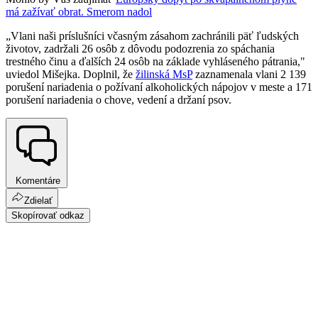
má zažívať obrat. Smerom nadol
„Vlani naši príslušníci včasným zásahom zachránili päť ľudských
životov, zadržali 26 osôb z dôvodu podozrenia zo spáchania
trestného činu a ďalších 24 osôb na základe vyhláseného pátrania,"
uviedol Mišejka. Doplnil, že
žilinská MsP
zaznamenala vlani 2 139
porušení nariadenia o požívaní alkoholických nápojov v meste a 171
porušení nariadenia o chove, vedení a držaní psov.
Komentáre
Zdielať
Skopírovať odkaz