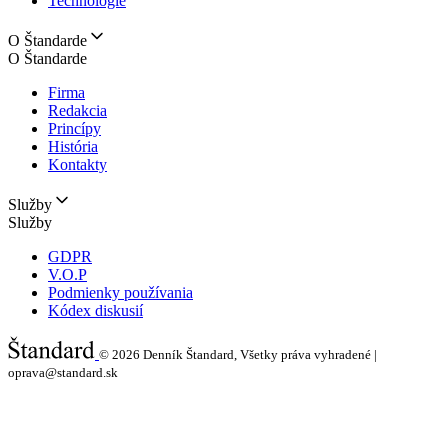
Technológie
O Štandarde
O Štandarde
Firma
Redakcia
Princípy
História
Kontakty
Služby
Služby
GDPR
V.O.P
Podmienky používania
Kódex diskusií
© 2026
Denník Štandard, Všetky práva vyhradené |
oprava@standard.sk