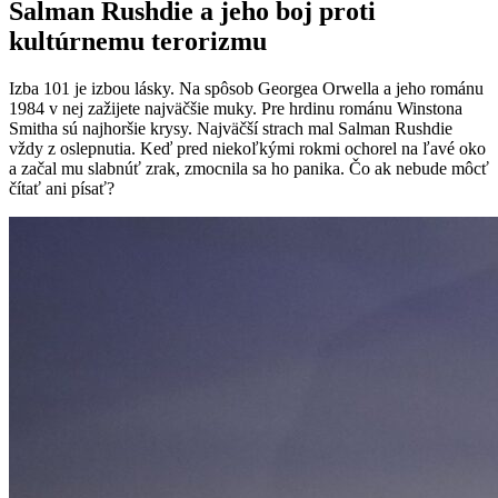
Salman Rushdie a jeho boj proti
kultúrnemu terorizmu
Izba 101 je izbou lásky. Na spôsob Georgea Orwella a jeho románu
1984 v nej zažijete najväčšie muky. Pre hrdinu románu Winstona
Smitha sú najhoršie krysy. Najväčší strach mal Salman Rushdie
vždy z oslepnutia. Keď pred niekoľkými rokmi ochorel na ľavé oko
a začal mu slabnúť zrak, zmocnila sa ho panika. Čo ak nebude môcť
čítať ani písať?