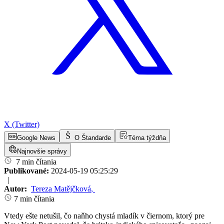
X (Twitter)
Google News
O Štandarde
Téma týždňa
Najnovšie správy
7 min čítania
Publikované:
2024-05-19 05:25:29
|
Autor:
Tereza Matějčková
,
7 min čítania
Vtedy ešte netušil, čo naňho chystá mladík v čiernom, ktorý pre