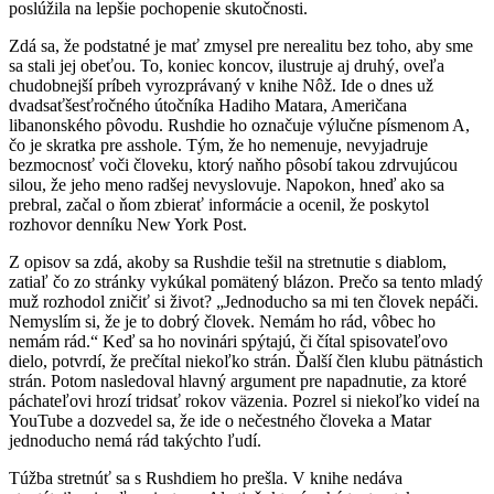
poslúžila na lepšie pochopenie skutočnosti.
Zdá sa, že podstatné je mať zmysel pre nerealitu bez toho, aby sme
sa stali jej obeťou. To, koniec koncov, ilustruje aj druhý, oveľa
chudobnejší príbeh vyrozprávaný v knihe Nôž. Ide o dnes už
dvadsaťšesťročného útočníka Hadiho Matara, Američana
libanonského pôvodu. Rushdie ho označuje výlučne písmenom A,
čo je skratka pre asshole. Tým, že ho nemenuje, nevyjadruje
bezmocnosť voči človeku, ktorý naňho pôsobí takou zdrvujúcou
silou, že jeho meno radšej nevyslovuje. Napokon, hneď ako sa
prebral, začal o ňom zbierať informácie a ocenil, že poskytol
rozhovor denníku New York Post.
Z opisov sa zdá, akoby sa Rushdie tešil na stretnutie s diablom,
zatiaľ čo zo stránky vykúkal pomätený blázon. Prečo sa tento mladý
muž rozhodol zničiť si život? „Jednoducho sa mi ten človek nepáči.
Nemyslím si, že je to dobrý človek. Nemám ho rád, vôbec ho
nemám rád.“ Keď sa ho novinári spýtajú, či čítal spisovateľovo
dielo, potvrdí, že prečítal niekoľko strán. Ďalší člen klubu pätnástich
strán. Potom nasledoval hlavný argument pre napadnutie, za ktoré
páchateľovi hrozí tridsať rokov väzenia. Pozrel si niekoľko videí na
YouTube a dozvedel sa, že ide o nečestného človeka a Matar
jednoducho nemá rád takýchto ľudí.
Túžba stretnúť sa s Rushdiem ho prešla. V knihe nedáva