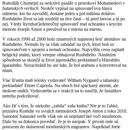
Ruholláh Chomejní za neúctivé pasáže o prorokovi Mohamedovi v
Satanských veršoch
. Neskôr vypísal na spisovateľovu hlavu
odmenu: kto ho zavraždí, dostane jeden a pol milióna dolárov.
Rushdieho život sa tak rozdelil na dve časti – tú pred fatvou a tú po
nej. Vtedy štyridsaťjedenročný spisovateľ mal ochranku s krycím
menom Joseph Anton a presúval sa z miesta na miesto.
V rokoch 1990 až 2000 bolo zmarených najmenej šesť atentátov na
Rushdieho. Nemalo by sa však zabúdať na tých, ktorí boli so
spisovateľom v spojení a nemali ochranku. Najvyššiu cenu zaplatil
belgický imám, ktorý verejne obhajoval Rushdieho. Násilným
spôsobom sa skončil aj život japonského prekladateľa Hitoshiho
Igarashiho. Nezachránil ho ani fakt, že bol arabista a konvertoval na
islam.
Viac šťastia mali nórsky vydavateľ William Nygaard a taliansky
prekladateľ Ettore Capriola. Na oboch bol spáchaný atentát, ale
útokom unikli. Vydavatelia sa v reakcii na to naučili, že fanatikov
netreba podceňovať.
Ako žiť s tým, že niekoho „zabila“ vaša kniha? Nie je to ľahké,
priznáva Rushdie vo svojich memoároch
Joseph Anton
z roku 2010.
Samotné Satanské verše však nie sú nepriateľské voči moslimom.
Dalo by sa dokonca povedať, že je to naopak. V prvom rade sú
ponorom do skúseností moslimských migrantov. Napríklad Joele