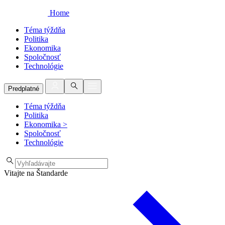
Home
Téma týždňa
Politika
Ekonomika
Spoločnosť
Technológie
Predplatné
Téma týždňa
Politika
Ekonomika
>
Spoločnosť
Technológie
Vitajte na Štandarde