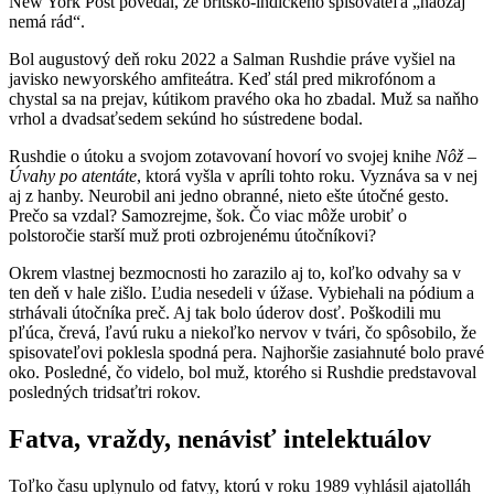
New York Post povedal, že britsko-indického spisovateľa „naozaj
nemá rád“.
Bol augustový deň roku 2022 a Salman Rushdie práve vyšiel na
javisko newyorského amfiteátra. Keď stál pred mikrofónom a
chystal sa na prejav, kútikom pravého oka ho zbadal. Muž sa naňho
vrhol a dvadsaťsedem sekúnd ho sústredene bodal.
Rushdie o útoku a svojom zotavovaní hovorí vo svojej knihe
Nôž –
Úvahy po atentáte
, ktorá vyšla v apríli tohto roku. Vyznáva sa v nej
aj z hanby. Neurobil ani jedno obranné, nieto ešte útočné gesto.
Prečo sa vzdal? Samozrejme, šok. Čo viac môže urobiť o
polstoročie starší muž proti ozbrojenému útočníkovi?
Okrem vlastnej bezmocnosti ho zarazilo aj to, koľko odvahy sa v
ten deň v hale zišlo. Ľudia nesedeli v úžase. Vybiehali na pódium a
strhávali útočníka preč. Aj tak bolo úderov dosť. Poškodili mu
pľúca, črevá, ľavú ruku a niekoľko nervov v tvári, čo spôsobilo, že
spisovateľovi poklesla spodná pera. Najhoršie zasiahnuté bolo pravé
oko. Posledné, čo videlo, bol muž, ktorého si Rushdie predstavoval
posledných tridsaťtri rokov.
Fatva, vraždy, nenávisť intelektuálov
Toľko času uplynulo od fatvy, ktorú v roku 1989 vyhlásil ajatolláh