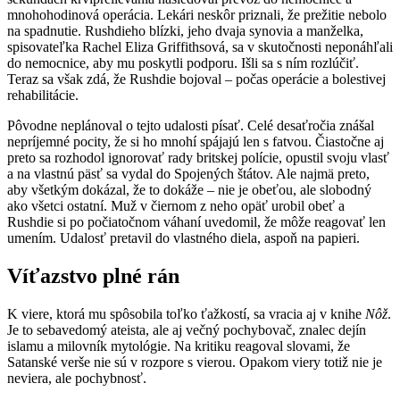
mnohohodinová operácia. Lekári neskôr priznali, že prežitie nebolo
na spadnutie. Rushdieho blízki, jeho dvaja synovia a manželka,
spisovateľka Rachel Eliza Griffithsová, sa v skutočnosti neponáhľali
do nemocnice, aby mu poskytli podporu. Išli sa s ním rozlúčiť.
Teraz sa však zdá, že Rushdie bojoval – počas operácie a bolestivej
rehabilitácie.
Pôvodne neplánoval o tejto udalosti písať. Celé desaťročia znášal
nepríjemné pocity, že si ho mnohí spájajú len s fatvou. Čiastočne aj
preto sa rozhodol ignorovať rady britskej polície, opustil svoju vlasť
a na vlastnú päsť sa vydal do Spojených štátov. Ale najmä preto,
aby všetkým dokázal, že to dokáže – nie je obeťou, ale slobodný
ako všetci ostatní. Muž v čiernom z neho opäť urobil obeť a
Rushdie si po počiatočnom váhaní uvedomil, že môže reagovať len
umením. Udalosť pretavil do vlastného diela, aspoň na papieri.
Víťazstvo plné rán
K viere, ktorá mu spôsobila toľko ťažkostí, sa vracia aj v knihe
Nôž
.
Je to sebavedomý ateista, ale aj večný pochybovač, znalec dejín
islamu a milovník mytológie. Na kritiku reagoval slovami, že
Satanské verše nie sú v rozpore s vierou. Opakom viery totiž nie je
neviera, ale pochybnosť.