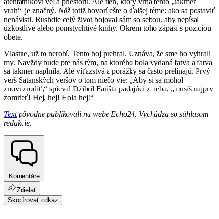
atentátnikovi veľa priestoru. Ale tieň, ktorý vrhá tento „takmer
vrah“, je značný.
Nôž
totiž hovorí ešte o ďalšej téme: ako sa postaviť
nenávisti. Rushdie celý život bojoval sám so sebou, aby nepísal
úzkostlivé alebo pomstychtivé knihy. Okrem toho zápasí s pozíciou
obete.
Vlastne, už to nerobí. Tento boj prehral. Uznáva, že sme ho vyhrali
my. Navždy bude pre nás tým, na ktorého bola vydaná fatva a fatva
sa takmer naplnila. Ale víťazstvá a porážky sa často prelínajú. Prvý
verš Satanských veršov o tom niečo vie: „Aby si sa mohol
znovuzrodiť,“ spieval Džibril Farišta padajúci z neba, „musíš najprv
zomrieť! Hej, hej! Hola hej!“
Text
pôvodne publikovali na webe Echo24. Vychádza so súhlasom
redakcie.
Komentáre
Zdielať
Skopírovať odkaz