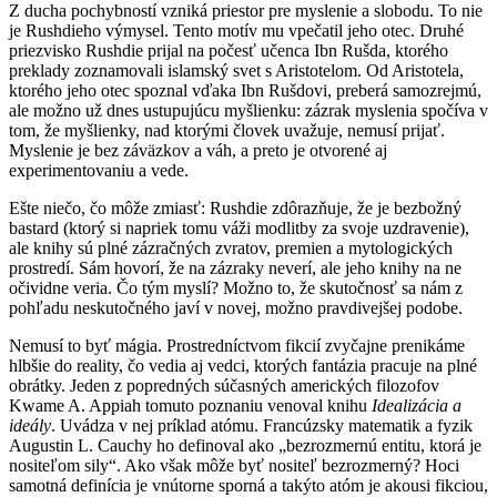
Z ducha pochybností vzniká priestor pre myslenie a slobodu. To nie
je Rushdieho výmysel. Tento motív mu vpečatil jeho otec. Druhé
priezvisko Rushdie prijal na počesť učenca Ibn Rušda, ktorého
preklady zoznamovali islamský svet s Aristotelom. Od Aristotela,
ktorého jeho otec spoznal vďaka Ibn Rušdovi, preberá samozrejmú,
ale možno už dnes ustupujúcu myšlienku: zázrak myslenia spočíva v
tom, že myšlienky, nad ktorými človek uvažuje, nemusí prijať.
Myslenie je bez záväzkov a váh, a preto je otvorené aj
experimentovaniu a vede.
Ešte niečo, čo môže zmiasť: Rushdie zdôrazňuje, že je bezbožný
bastard (ktorý si napriek tomu váži modlitby za svoje uzdravenie),
ale knihy sú plné zázračných zvratov, premien a mytologických
prostredí. Sám hovorí, že na zázraky neverí, ale jeho knihy na ne
očividne veria. Čo tým myslí? Možno to, že skutočnosť sa nám z
pohľadu neskutočného javí v novej, možno pravdivejšej podobe.
Nemusí to byť mágia. Prostredníctvom fikcií zvyčajne prenikáme
hlbšie do reality, čo vedia aj vedci, ktorých fantázia pracuje na plné
obrátky. Jeden z popredných súčasných amerických filozofov
Kwame A. Appiah tomuto poznaniu venoval knihu
Idealizácia a
ideály
. Uvádza v nej príklad atómu. Francúzsky matematik a fyzik
Augustin L. Cauchy ho definoval ako „bezrozmernú entitu, ktorá je
nositeľom sily“. Ako však môže byť nositeľ bezrozmerný? Hoci
samotná definícia je vnútorne sporná a takýto atóm je akousi fikciou,