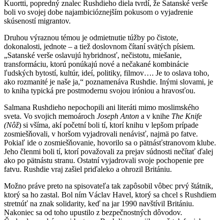
Kuortti, popredný znalec Rushdieho diela tvrdí, že Satanské verše
boli vo svojej dobe najambicióznejším pokusom o vyjadrenie
skúseností migrantov.
Druhou výraznou témou je odmietnutie túžby po čistote,
dokonalosti, jednote – a tiež doslovnom čítaní svätých písiem.
„Satanské verše oslavujú hybridnosť, nečistotu, miešanie,
transformáciu, ktorú ponúkajú nové a nečakané kombinácie
ľudských bytostí, kultúr, ideí, politiky, filmov…. Je to oslava toho,
ako rozmanité je naše ja,“ poznamenáva Rushdie. Inými slovami, je
to kniha typická pre postmodernu svojou iróniou a hravosťou.
Salmana Rushdieho nepochopili ani literáti mimo moslimského
sveta. Vo svojich memoároch
Joseph Anton
a v knihe
The Knife
(Nôž
) si všíma, akí početní boli tí, ktorí knihu v lepšom prípade
zosmiešňovali, v horšom vyjadrovali nenávisť, najmä po fatve.
Pokiaľ ide o zosmiešňovanie, hovorilo sa o pätnásťstranovom klube.
Jeho členmi boli tí, ktorí považovali za prejav súdnosti nečítať ďalej
ako po pätnástu stranu. Ostatní vyjadrovali svoje pochopenie pre
fatvu. Rushdie vraj zašiel priďaleko a ohrozil Britániu.
Možno práve preto na spisovateľa tak zapôsobil vôbec prvý štátnik,
ktorý sa ho zastal. Bol ním Václav Havel, ktorý sa chcel s Rushdiem
stretnúť na znak solidarity, keď na jar 1990 navštívil Britániu.
Nakoniec sa od toho upustilo z bezpečnostných dôvodov.