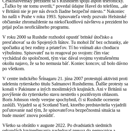
Československý prezident sa s Rushdiem spojil aspoň telefonicky.
„Ťažko by ste tomu uverili,“ povedal údajne Havel do telefónu, „ale
v Británii nie je pre nás dvoch žiadne bezpečné miesto.“ Nakoniec
ho našli v Prahe v roku 1993. Spisovateľa vtedy pozvalo Helsinské
občianske zhromaždenie na niekoľkodňovú návštevu a prezident ho
prijal počas neoficiálneho programu.
V roku 2000 sa Rushdie rozhodol opustiť britské útočisko a
presťahovať sa do Spojených štátov. Tu mohol žiť bez ochranky, ale
spočiatku aj bez rodiny a priateľov. Tí ho vnímali ako chodiacu
výbušninu. Spisovateľ na to reagoval po svojom: čím viac
vychádzal do spoločnosti, tým viac dával svojmu vystrašenému
okoliu najavo, že sa ho nemusia báť. Koniec koncov, už bolo dávno
po všetkom.
V centre indického Šrínagaru 21. júna 2007 protestujú aktivisti proti
udeleniu rytierskeho titulu Salmanovi Rushdiemu. Ďalšie protesty sa
konali v Pakistane a iných moslimských krajinách. Ani v Británii sa
povýšenie do rytierskeho stavu nestretlo s pozitívnym ohlasom.
Boris Johnson vtedy verejne spochybnil, či si Rushdie ocenenie
zaslúži. Vyjadril sa aj Scotland Yard, ktorého predstavitelia vyjadrili
poľutovanie nad tým, že spisovateľova bezpečnostná situácia sa
bude musieť znovu posúdiť.
Všetko sa obrátilo v auguste 2022. Po dvadsiatich siedmich
sekundách krviprelievania nasledoval prevoz do nemocnice a