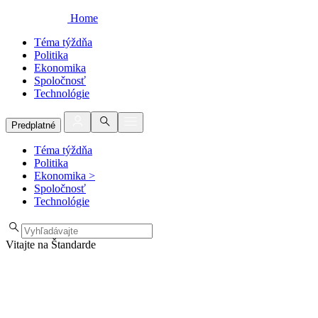
Home
Téma týždňa
Politika
Ekonomika
Spoločnosť
Technológie
Predplatné
Téma týždňa
Politika
Ekonomika
>
Spoločnosť
Technológie
Vitajte na Štandarde