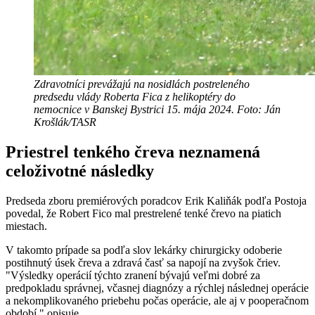
Zdravotníci prevážajú na nosidlách postreleného
predsedu vlády Roberta Fica z helikoptéry do
nemocnice v Banskej Bystrici 15. mája 2024. Foto: Ján
Krošlák/TASR
Priestrel tenkého čreva neznamená
celoživotné následky
Predseda zboru premiérových poradcov Erik Kaliňák podľa Postoja
povedal, že Robert Fico mal prestrelené tenké črevo na piatich
miestach.
V takomto prípade sa podľa slov lekárky chirurgicky odoberie
postihnutý úsek čreva a zdravá časť sa napojí na zvyšok čriev.
"Výsledky operácií týchto zranení bývajú veľmi dobré za
predpokladu správnej, včasnej diagnózy a rýchlej následnej operácie
a nekomplikovaného priebehu počas operácie, ale aj v pooperačnom
období," opisuje.