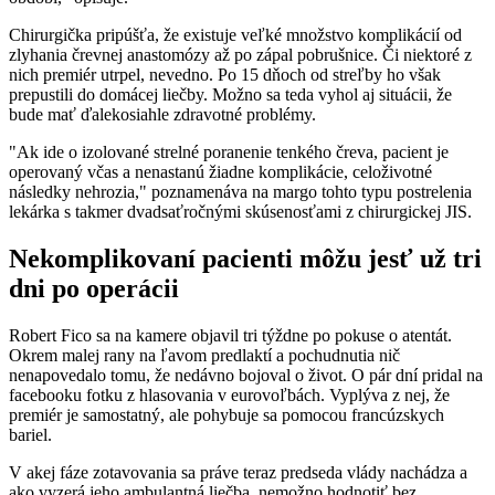
Chirurgička pripúšťa, že existuje veľké množstvo komplikácií od
zlyhania črevnej anastomózy až po zápal pobrušnice. Či niektoré z
nich premiér utrpel, nevedno. Po 15 dňoch od streľby ho však
prepustili do domácej liečby. Možno sa teda vyhol aj situácii, že
bude mať ďalekosiahle zdravotné problémy.
"Ak ide o izolované strelné poranenie tenkého čreva, pacient je
operovaný včas a nenastanú žiadne komplikácie, celoživotné
následky nehrozia," poznamenáva na margo tohto typu postrelenia
lekárka s takmer dvadsaťročnými skúsenosťami z chirurgickej JIS.
Nekomplikovaní pacienti môžu jesť už tri
dni po operácii
Robert Fico sa na kamere objavil tri týždne po pokuse o atentát.
Okrem malej rany na ľavom predlaktí a pochudnutia nič
nenapovedalo tomu, že nedávno bojoval o život. O pár dní pridal na
facebooku fotku z hlasovania v eurovoľbách. Vyplýva z nej, že
premiér je samostatný, ale pohybuje sa pomocou francúzskych
bariel.
V akej fáze zotavovania sa práve teraz predseda vlády nachádza a
ako vyzerá jeho ambulantná liečba, nemožno hodnotiť bez