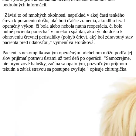
podrobných informácií.
"Závisí to od mnohých okolností, napríklad v akej časti tenkého
čreva k poraneniu došlo, aké boli ďalšie zranenia, ako dlho trval
operačný výkon, či bola alebo nebola nutná reoperácia, či bolo
nutné pacienta ponechať v umelom spánku, ako rýchlo došlo k
obnoveniu črevnej peristaltiky (pohyb čriev), aký bol zdravotný stav
pacienta pred udalosťou," vymenúva Horáková.
Pacienti s nekomplikovaným operačným priebehom môžu podľa jej
slov prijímať potravu ústami už tretí deň po operácii. "Samozrejme,
nie bryndzové halušky, začína sa opatrným, pozvoľným príjmom
tekutín a záťaž stravou sa postupne zvyšuje," opisuje chirurgička.