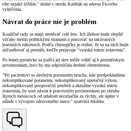
ešte nejaké týždne," dodal v stredu Kaliňák na adresu Ficovho
vyliečenia.
Návrat do práce nie je problém
Koaličné rady sa majú stretávať celé leto. Ich úlohou bude zlepšiť
vzťahy medzi politickými stranami a pracovať na takzvaných
jesenných zákonoch. Podľa chirurgičky je reálne, že sa na nich bude
zúčastňovať aj premiér, keďže prejavuje "vysokú mieru zotavenia".
Po letnej prestávke sa podľa jej slov môže vrátiť aj k premiérskym
povinnostiam, hoci by mu odporúčala drobné obmedzenia.
"Pri pacientovi so strelným poranením brucha, kde predpokladáme
nekomplikované poranenia, nekomplikovaný operačný výkon,
nekomplikovaný pooperačný priebeh a aktuálne vysokú mieru
zotavenia, by som návrat k pracovným povinnostiam po zhruba
štyroch mesiacoch od udalosti neoznačila za rýchly, ale úplne v
súlade s vývojom zdravotného stavu," uzatvára lekárka.