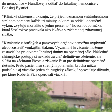
do nemocnice v Handlovej a odtiaľ do fakultnej nemocnice v
Banskej Bystrici.
"Klinické skúsenosti ukazujú, že pri jednoznačnom vnútrobrušnom
strelnom poranení každé tri minúty, o ktoré sa oddiali operačný
výkon, zvyšujú mortalitu o jedno percento," hovorí odborníčka,
ktorá šesť rokov pracovala ako lekárka v záchrannej zdravotnej
službe.
"Krvácanie z brušných a panvových orgánov nemožno ovplyvniť
alebo zastaviť vonkajším tlakom. Významné krvácanie môžeme
zastaviť iba pri otvorení brušnej dutiny na operačnej sále. Následné
chirurgické postupy si nekladú za cieľ definitívne ošetrenie, ale
slúžia na záchranu života a získanie času pre definitívne operačné
riešenie. Preto pacienti so strelným poranením brucha môžu
podstúpiť aj viac ako jeden chirurgický zákrok," vysvetľuje dôvody,
pre ktoré Roberta Fica operovali viackrát.