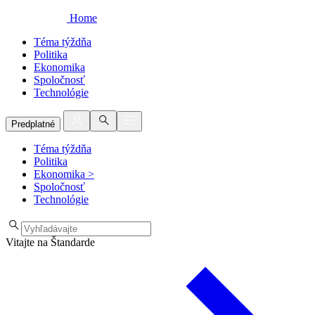
Home
Téma týždňa
Politika
Ekonomika
Spoločnosť
Technológie
Predplatné
Téma týždňa
Politika
Ekonomika
>
Spoločnosť
Technológie
Vitajte na Štandarde