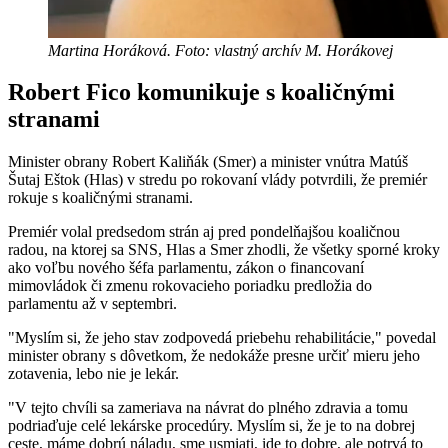
Martina Horáková. Foto: vlastný archív M. Horákovej
Robert Fico komunikuje s koaličnými
stranami
Minister obrany Robert Kaliňák (Smer) a minister vnútra Matúš
Šutaj Eštok (Hlas) v stredu po rokovaní vlády potvrdili, že premiér
rokuje s koaličnými stranami.
Premiér volal predsedom strán aj pred pondelňajšou koaličnou
radou, na ktorej sa SNS, Hlas a Smer zhodli, že všetky sporné kroky
ako voľbu nového šéfa parlamentu, zákon o financovaní
mimovládok či zmenu rokovacieho poriadku predložia do
parlamentu až v septembri.
"Myslím si, že jeho stav zodpovedá priebehu rehabilitácie," povedal
minister obrany s dôvetkom, že nedokáže presne určiť mieru jeho
zotavenia, lebo nie je lekár.
"V tejto chvíli sa zameriava na návrat do plného zdravia a tomu
podriaďuje celé lekárske procedúry. Myslím si, že je to na dobrej
ceste, máme dobrú náladu, sme usmiati, ide to dobre, ale potrvá to