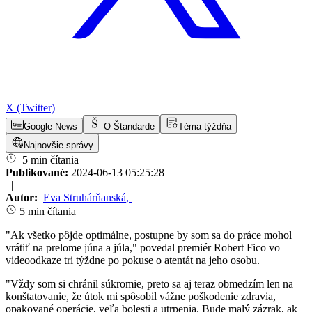
X (Twitter)
Google News
O Štandarde
Téma týždňa
Najnovšie správy
5 min čítania
Publikované:
2024-06-13 05:25:28
|
Autor:
Eva Struhárňanská
,
5 min čítania
"Ak všetko pôjde optimálne, postupne by som sa do práce mohol
vrátiť na prelome júna a júla," povedal premiér Robert Fico vo
videoodkaze tri týždne po pokuse o atentát na jeho osobu.
"Vždy som si chránil súkromie, preto sa aj teraz obmedzím len na
konštatovanie, že útok mi spôsobil vážne poškodenie zdravia,
opakované operácie, veľa bolesti a utrpenia. Bude malý zázrak, ak