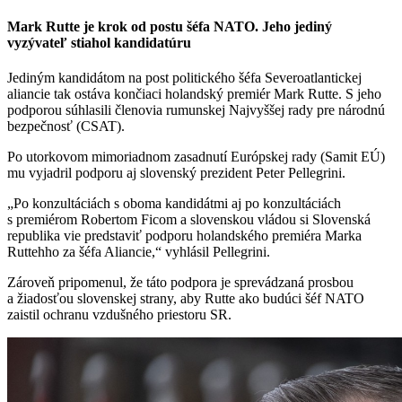
Mark Rutte je krok od postu šéfa NATO. Jeho jediný
vyzývateľ stiahol kandidatúru
Jediným kandidátom na post politického šéfa Severoatlantickej
aliancie tak ostáva končiaci holandský premiér Mark Rutte. S jeho
podporou súhlasili členovia rumunskej Najvyššej rady pre národnú
bezpečnosť (CSAT).
Po utorkovom mimoriadnom zasadnutí Európskej rady (Samit EÚ)
mu vyjadril podporu aj slovenský prezident Peter Pellegrini.
„Po konzultáciách s oboma kandidátmi aj po konzultáciách
s premiérom Robertom Ficom a slovenskou vládou si Slovenská
republika vie predstaviť podporu holandského premiéra Marka
Ruttehho za šéfa Aliancie,“ vyhlásil Pellegrini.
Zároveň pripomenul, že táto podpora je sprevádzaná prosbou
a žiadosťou slovenskej strany, aby Rutte ako budúci šéf NATO
zaistil ochranu vzdušného priestoru SR.