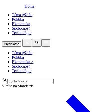
Home
Téma týždňa
Politika
Ekonomika
Spoločnosť
Technológie
Predplatné
Téma týždňa
Politika
Ekonomika
>
Spoločnosť
Technológie
Vitajte na Štandarde