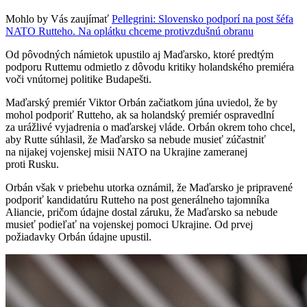
Mohlo by Vás zaujímať
Pellegrini: Slovensko podporí na post šéfa
NATO Rutteho. Na oplátku chceme protivzdušnú obranu
Od pôvodných námietok upustilo aj Maďarsko, ktoré predtým
podporu Ruttemu odmietlo z dôvodu kritiky holandského premiéra
voči vnútornej politike Budapešti.
Maďarský premiér Viktor Orbán začiatkom júna uviedol, že by
mohol podporiť Rutteho, ak sa holandský premiér ospravedlní
za urážlivé vyjadrenia o maďarskej vláde. Orbán okrem toho chcel,
aby Rutte súhlasil, že Maďarsko sa nebude musieť zúčastniť
na nijakej vojenskej misii NATO na Ukrajine zameranej
proti Rusku.
Orbán však v priebehu utorka oznámil, že Maďarsko je pripravené
podporiť kandidatúru Rutteho na post generálneho tajomníka
Aliancie, pričom údajne dostal záruku, že Maďarsko sa nebude
musieť podieľať na vojenskej pomoci Ukrajine. Od prvej
požiadavky Orbán údajne upustil.