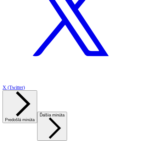
X (Twitter)
Ďalšia minúta
Predošlá minúta