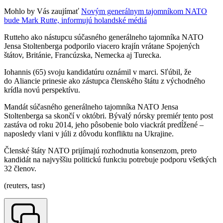
Mohlo by Vás zaujímať
Novým generálnym tajomníkom NATO
bude Mark Rutte, informujú holandské médiá
Rutteho ako nástupcu súčasného generálneho tajomníka NATO
Jensa Stoltenberga podporilo viacero krajín vrátane Spojených
štátov, Británie, Francúzska, Nemecka aj Turecka.
Iohannis (65) svoju kandidatúru oznámil v marci. Sľúbil, že
do Aliancie prinesie ako zástupca členského štátu z východného
krídla novú perspektívu.
Mandát súčasného generálneho tajomníka NATO Jensa
Stoltenberga sa skončí v októbri. Bývalý nórsky premiér tento post
zastáva od roku 2014, jeho pôsobenie bolo viackrát predĺžené –
naposledy vlani v júli z dôvodu konfliktu na Ukrajine.
Členské štáty NATO prijímajú rozhodnutia konsenzom, preto
kandidát na najvyššiu politickú funkciu potrebuje podporu všetkých
32 členov.
(reuters, tasr)