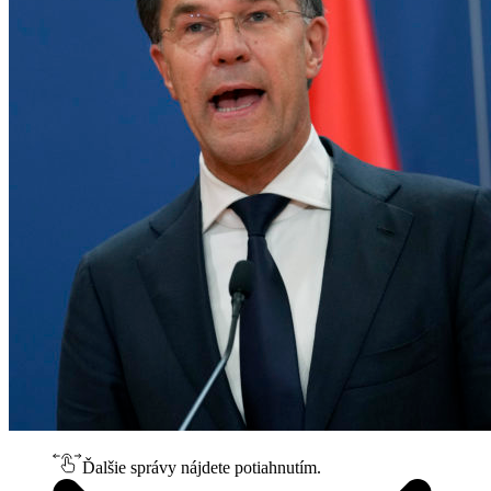
Ďalšie správy nájdete potiahnutím.