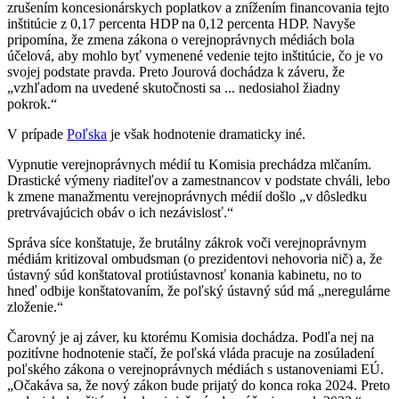
zrušením koncesionárskych poplatkov a znížením financovania tejto
inštitúcie z 0,17 percenta HDP na 0,12 percenta HDP. Navyše
pripomína, že zmena zákona o verejnoprávnych médiách bola
účelová, aby mohlo byť vymenené vedenie tejto inštitúcie, čo je vo
svojej podstate pravda. Preto Jourová dochádza k záveru, že
„vzhľadom na uvedené skutočnosti sa ... nedosiahol žiadny
pokrok.“
V prípade
Poľska
je však hodnotenie dramaticky iné.
Vypnutie verejnoprávnych médií tu Komisia prechádza mlčaním.
Drastické výmeny riaditeľov a zamestnancov v podstate chváli, lebo
k zmene manažmentu verejnoprávnych médií došlo „v dôsledku
pretrvávajúcich obáv o ich nezávislosť.“
Správa síce konštatuje, že brutálny zákrok voči verejnoprávnym
médiám kritizoval ombudsman (o prezidentovi nehovoria nič) a, že
ústavný súd konštatoval protiústavnosť konania kabinetu, no to
hneď odbije konštatovaním, že poľský ústavný súd má „neregulárne
zloženie.“
Čarovný je aj záver, ku ktorému Komisia dochádza. Podľa nej na
pozitívne hodnotenie stačí, že poľská vláda pracuje na zosúladení
poľského zákona o verejnoprávnych médiách s ustanoveniami EÚ.
„Očakáva sa, že nový zákon bude prijatý do konca roka 2024. Preto