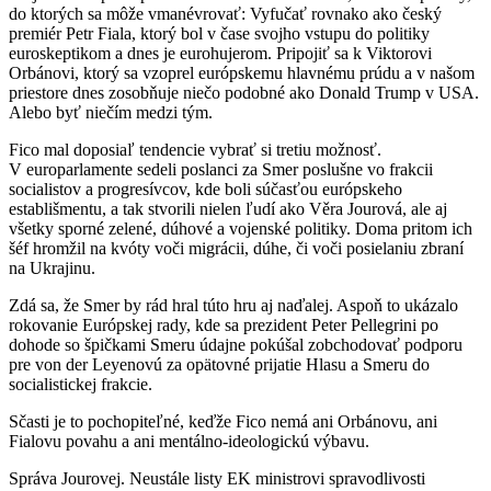
do ktorých sa môže vmanévrovať: Vyfučať rovnako ako český
premiér Petr Fiala, ktorý bol v čase svojho vstupu do politiky
euroskeptikom a dnes je eurohujerom. Pripojiť sa k Viktorovi
Orbánovi, ktorý sa vzoprel európskemu hlavnému prúdu a v našom
priestore dnes zosobňuje niečo podobné ako Donald Trump v USA.
Alebo byť niečím medzi tým.
Fico mal doposiaľ tendencie vybrať si tretiu možnosť.
V europarlamente sedeli poslanci za Smer poslušne vo frakcii
socialistov a progresívcov, kde boli súčasťou európskeho
establišmentu, a tak stvorili nielen ľudí ako Věra Jourová, ale aj
všetky sporné zelené, dúhové a vojenské politiky. Doma pritom ich
šéf hromžil na kvóty voči migrácii, dúhe, či voči posielaniu zbraní
na Ukrajinu.
Zdá sa, že Smer by rád hral túto hru aj naďalej. Aspoň to ukázalo
rokovanie Európskej rady, kde sa prezident Peter Pellegrini po
dohode so špičkami Smeru údajne pokúšal zobchodovať podporu
pre von der Leyenovú za opätovné prijatie Hlasu a Smeru do
socialistickej frakcie.
Sčasti je to pochopiteľné, keďže Fico nemá ani Orbánovu, ani
Fialovu povahu a ani mentálno-ideologickú výbavu.
Správa Jourovej. Neustále listy EK ministrovi spravodlivosti