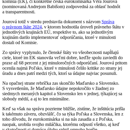
komisia (EK), či konkrétne česká eurokomisárka Věra Jourová
(nominovaná Andrejom Babišom) zodpovedná za oblasť hodnôt
a transparentnosti.
Jourová totiž v stredu predstavila dokument s názvom
Správa
o právnom štáte 2024
, v ktorom hodnotila úroveň právneho štátu v
jednotlivých krajinách EÚ, respektíve to, ako sa jednotlivým
krajinám darilo implementovať odporúčania, ktoré v minulosti
dostali od Komisie.
Zo správy vyplynulo, že členské štáty vo všeobecnosti napĺňajú
ciele, ktoré im EK stanovila veľmi dobre, keďže spolu zaviedli do
praxe až 68 percent z jej minuloročných odporúčaní. Jourová pritom
ocenila najmä Poľsko, ktoré v minulosti čelilo kritike zo strany jej
úradu a dnes patrí medzi tých, ktorí sa údajne najviac posunuli.
Na opačnej strane rebríčka zas skončilo Maďarsko a Slovensko.
S vysvetlením, že Maďarsko údajne nepokročilo v žiadnej zo
siedmych meraných kapitol a Slovensko len v jednej, týkajúcej sa
slobody médií, a aj to len minimálne.
Keď sa však na správu pozrieme bližšie, zistíme, že inštitúcia prišla
k takémuto záveru, obzvlášť, čo sa týka Poľska a Slovenska, len z
toho dôvodu, že eurokomisárka si na nás zasadla a z Poľska,
naopak, urobila svojho miláčika, ktorému odpustí všetko, aj keď
v skutočnosti si domácu úlohu splnil omnoho horšie.