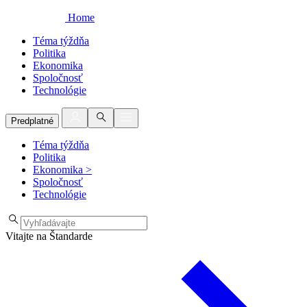
Home
Téma týždňa
Politika
Ekonomika
Spoločnosť
Technológie
Predplatné
Téma týždňa
Politika
Ekonomika
>
Spoločnosť
Technológie
Vitajte na Štandarde