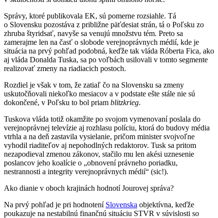
Správy, ktoré publikovala EK, sú pomerne rozsiahle. Tá
o Slovensku pozostáva z približne päťdesiat strán, tá o Poľsku zo
zhruba štyridsať, navyše sa venujú množstvu tém. Preto sa
zamerajme len na časť o slobode verejnoprávnych médií, kde je
situácia na prvý pohľad podobná, keďže tak vláda Róberta Fica, ako
aj vláda Donalda Tuska, sa po voľbách usilovali v tomto segmente
realizovať zmeny na riadiacich postoch.
Rozdiel je však v tom, že zatiaľ čo na Slovensku sa zmeny
uskutočňovali niekoľko mesiacov a v podstate ešte stále nie sú
dokončené, v Poľsku to bol priam
blitzkrieg
.
Tuskova vláda totiž okamžite po svojom vymenovaní poslala do
verejnoprávnej televízie aj rozhlasu políciu, ktorá do budovy média
vtrhla a na deň zastavila vysielanie, pričom minister svojvoľne
vyhodil riaditeľov aj nepohodlných redaktorov. Tusk sa pritom
nezapodieval zmenou zákonov, stačilo mu len akési uznesenie
poslancov jeho koalície o „obnovení právneho poriadku,
nestrannosti a integrity verejnoprávnych médií“ (sic!).
Ako dianie v oboch krajinách hodnotí Jourovej správa?
Na prvý pohľad je pri hodnotení
Slovenska
objektívna, keďže
poukazuje na nestabilnú finančnú situáciu STVR v súvislosti so