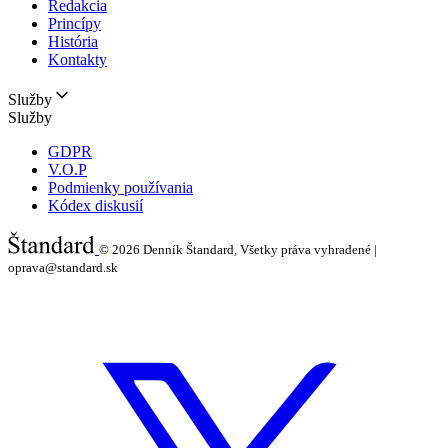
Redakcia
Princípy
História
Kontakty
Služby
Služby
GDPR
V.O.P
Podmienky používania
Kódex diskusií
© 2026
Denník Štandard, Všetky práva vyhradené |
oprava@standard.sk