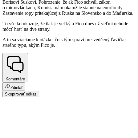
Borisovi Suskovi. Pohrozenie, že ak Fico schváli zákon
o mimovládkach, Komisia nám okamžite siahne na eurofondy.
Zastavenie ropy pritekajúcej z Ruska na Slovensko a do Maďarska.
To všetko ukazuje, že tlak je veľký a Fico dnes už veľmi nebude
môcť hrať na dve strany.
A tu sa vraciame k otázke, čo s tým spraví presvedčený ľavičiar
starého typu, akým Fico je.
Komentáre
Zdielať
Skopírovať odkaz