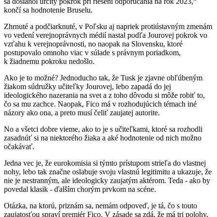
sa dosiahol určitý pokrok pri riešení odporúčania na rok 2023,“
končí sa hodnotenie Bruselu.
Zhrnuté a podčiarknuté, v Poľsku aj napriek protiústavným zmenám
vo vedení verejnoprávnych médií nastal podľa Jourovej pokrok vo
vzťahu k verejnoprávnosti, no naopak na Slovensku, ktoré
postupovalo omnoho viac v súlade s právnym poriadkom,
k žiadnemu pokroku nedošlo.
Ako je to možné? Jednoducho tak, že Tusk je zjavne obľúbeným
žiakom súdružky učiteľky Jourovej, lebo zapadá do jej
ideologického nazerania na svet a z toho dôvodu si môže robiť to,
čo sa mu zachce. Naopak, Fico má v rozhodujúcich témach iné
názory ako ona, a preto musí čeliť zaujatej autorite.
No a všetci dobre vieme, ako to je s učiteľkami, ktoré sa rozhodli
zasadnúť si na niektorého žiaka a aké hodnotenie od nich možno
očakávať.
Jedna vec je, že eurokomisia si týmto prístupom strieľa do vlastnej
nohy, lebo tak značne oslabuje svoju vlastnú legitimitu a ukazuje, že
nie je nestranným, ale ideologicky zaujatým aktérom. Teda - ako by
povedal klasik - ďalším chorým prvkom na scéne.
Otázka, na ktorú, priznám sa, nemám odpoveď, je tá, čo s touto
zaujatosťou spraví premiér Fico. V zásade sa zdá, že má tri polohy,