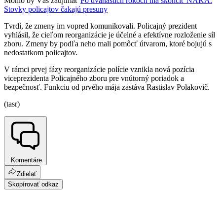
Mohlo by Vás zaujímať
Po dvanástich rokoch má skončiť NAKA.
Stovky policajtov čakajú presuny
Tvrdí, že zmeny im vopred komunikovali. Policajný prezident
vyhlásil, že cieľom reorganizácie je účelné a efektívne rozloženie síl
zboru. Zmeny by podľa neho mali pomôcť útvarom, ktoré bojujú s
nedostatkom policajtov.
V rámci prvej fázy reorganizácie polície vznikla nová pozícia
viceprezidenta Policajného zboru pre vnútorný poriadok a
bezpečnosť. Funkciu od prvého mája zastáva Rastislav Polakovič.
(tasr)
Komentáre
Zdielať
Skopírovať odkaz