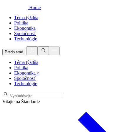
Home
Téma týždňa
Politika
Ekonomika
Spoločnosť
Technológie
Predplatné
Téma týždňa
Politika
Ekonomika
>
Spoločnosť
Technológie
Vitajte na Štandarde