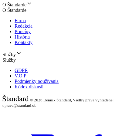
O Štandarde
O Štandarde
Firma
Redakcia
Princípy
História
Kontakty
Služby
Služby
GDPR
V.O.P
Podmienky používania
Kódex diskusií
© 2026
Denník Štandard, Všetky práva vyhradené |
oprava@standard.sk