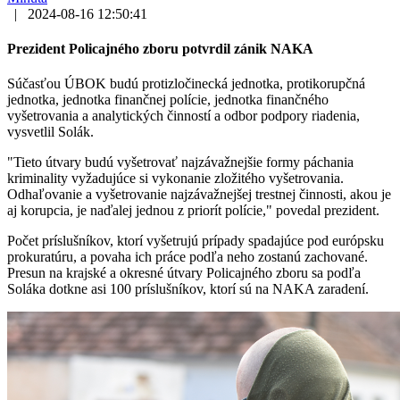
|
2024-08-16 12:50:41
Prezident Policajného zboru potvrdil zánik NAKA
Súčasťou ÚBOK budú protizločinecká jednotka, protikorupčná
jednotka, jednotka finančnej polície, jednotka finančného
vyšetrovania a analytických činností a odbor podpory riadenia,
vysvetlil Solák.
"Tieto útvary budú vyšetrovať najzávažnejšie formy páchania
kriminality vyžadujúce si vykonanie zložitého vyšetrovania.
Odhaľovanie a vyšetrovanie najzávažnejšej trestnej činnosti, akou je
aj korupcia, je naďalej jednou z priorít polície," povedal prezident.
Počet príslušníkov, ktorí vyšetrujú prípady spadajúce pod európsku
prokuratúru, a povaha ich práce podľa neho zostanú zachované.
Presun na krajské a okresné útvary Policajného zboru sa podľa
Soláka dotkne asi 100 príslušníkov, ktorí sú na NAKA zaradení.