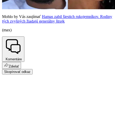
Mohlo by Vás zaujímať
Hamas zabil šiestich rukojemníkov. Rodiny
tých zvyšných žiadajú generálny štrajk
(max)
Komentáre
Zdielať
Skopírovať odkaz