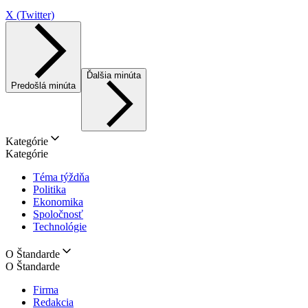
X (Twitter)
Ďalšia minúta
Predošlá minúta
Kategórie
Kategórie
Téma týždňa
Politika
Ekonomika
Spoločnosť
Technológie
O Štandarde
O Štandarde
Firma
Redakcia