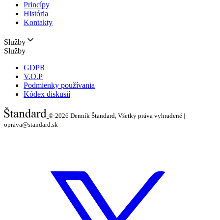
Princípy
História
Kontakty
Služby
Služby
GDPR
V.O.P
Podmienky používania
Kódex diskusií
© 2026
Denník Štandard, Všetky práva vyhradené |
oprava@standard.sk