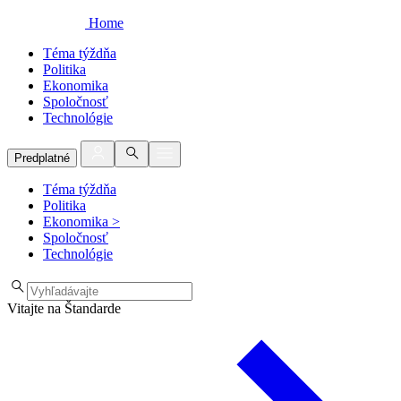
Home
Téma týždňa
Politika
Ekonomika
Spoločnosť
Technológie
Predplatné
Téma týždňa
Politika
Ekonomika
>
Spoločnosť
Technológie
Vitajte na Štandarde