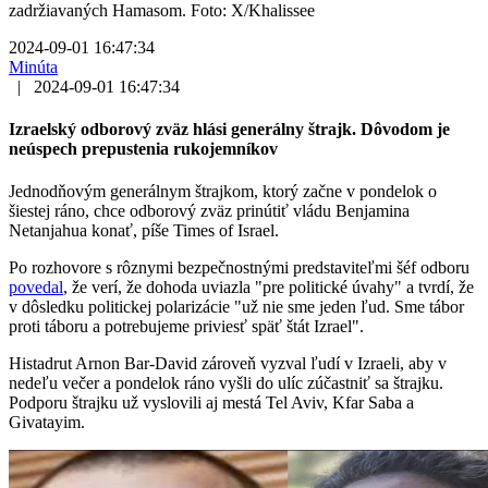
zadržiavaných Hamasom. Foto: X/Khalissee
2024-09-01 16:47:34
Minúta
|
2024-09-01 16:47:34
Izraelský odborový zväz hlási generálny štrajk. Dôvodom je
neúspech prepustenia rukojemníkov
Jednodňovým generálnym štrajkom, ktorý začne v pondelok o
šiestej ráno, chce odborový zväz prinútiť vládu Benjamina
Netanjahua konať, píše Times of Israel.
Po rozhovore s rôznymi bezpečnostnými predstaviteľmi šéf odboru
povedal
, že verí, že dohoda uviazla "pre politické úvahy" a tvrdí, že
v dôsledku politickej polarizácie "už nie sme jeden ľud. Sme tábor
proti táboru a potrebujeme priviesť späť štát Izrael".
Histadrut Arnon Bar-David zároveň vyzval ľudí v Izraeli, aby v
nedeľu večer a pondelok ráno vyšli do ulíc zúčastniť sa štrajku.
Podporu štrajku už vyslovili aj mestá Tel Aviv, Kfar Saba a
Givatayim.