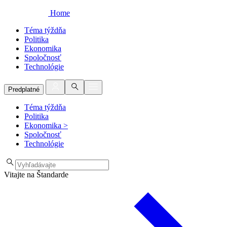
Home
Téma týždňa
Politika
Ekonomika
Spoločnosť
Technológie
Predplatné
Téma týždňa
Politika
Ekonomika
>
Spoločnosť
Technológie
Vitajte na Štandarde