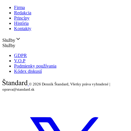
Firma
Redakcia
Princípy
História
Kontakty
Služby
Služby
GDPR
V.O.P
Podmienky používania
Kódex diskusií
© 2026
Denník Štandard, Všetky práva vyhradené |
oprava@standard.sk