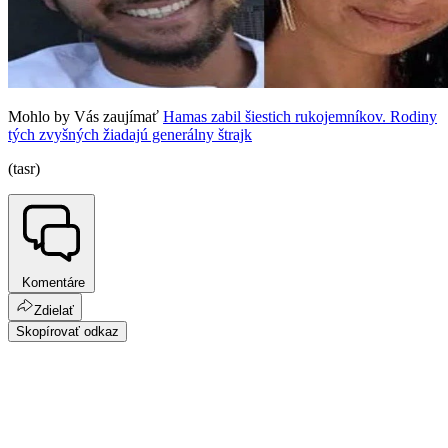
Mohlo by Vás zaujímať
Hamas zabil šiestich rukojemníkov. Rodiny
tých zvyšných žiadajú generálny štrajk
(tasr)
Komentáre
Zdielať
Skopírovať odkaz