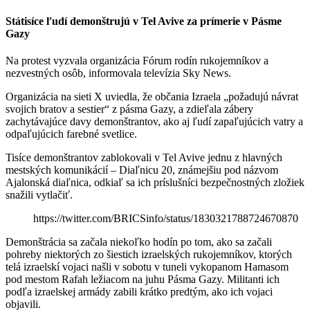
Státisíce ľudí demonštrujú v Tel Avive za prímerie v Pásme
Gazy
Na protest vyzvala organizácia Fórum rodín rukojemníkov a
nezvestných osôb, informovala televízia Sky News.
Organizácia na sieti X uviedla, že občania Izraela „požadujú návrat
svojich bratov a sestier“ z pásma Gazy, a zdieľala zábery
zachytávajúce davy demonštrantov, ako aj ľudí zapaľujúcich vatry a
odpaľujúcich farebné svetlice.
Tisíce demonštrantov zablokovali v Tel Avive jednu z hlavných
mestských komunikácií – Diaľnicu 20, známejšiu pod názvom
Ajalonská diaľnica, odkiaľ sa ich príslušníci bezpečnostných zložiek
snažili vytlačiť.
https://twitter.com/BRICSinfo/status/1830321788724670870
Demonštrácia sa začala niekoľko hodín po tom, ako sa začali
pohreby niektorých zo šiestich izraelských rukojemníkov, ktorých
telá izraelskí vojaci našli v sobotu v tuneli vykopanom Hamasom
pod mestom Rafah ležiacom na juhu Pásma Gazy. Militanti ich
podľa izraelskej armády zabili krátko predtým, ako ich vojaci
objavili.