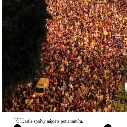
Ďalšie správy nájdete potiahnutím.