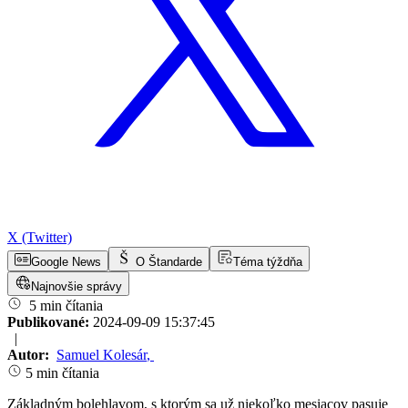
X (Twitter)
Google News
O Štandarde
Téma týždňa
Najnovšie správy
5 min čítania
Publikované:
2024-09-09 15:37:45
|
Autor:
Samuel Kolesár
,
5 min čítania
Základným bolehlavom, s ktorým sa už niekoľko mesiacov pasuje