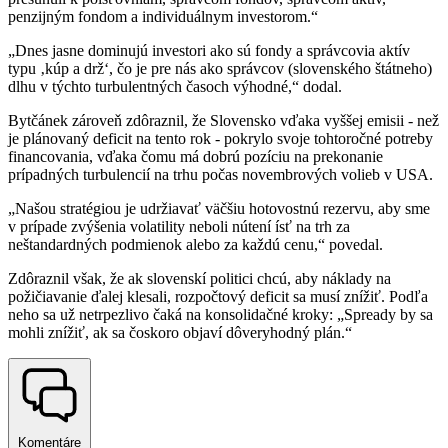
penzijným fondom a individuálnym investorom.“
„Dnes jasne dominujú investori ako sú fondy a správcovia aktív
typu ‚kúp a drž‘, čo je pre nás ako správcov (slovenského štátneho)
dlhu v týchto turbulentných časoch výhodné,“ dodal.
Bytčánek zároveň zdôraznil, že Slovensko vďaka vyššej emisii - než
je plánovaný deficit na tento rok - pokrylo svoje tohtoročné potreby
financovania, vďaka čomu má dobrú pozíciu na prekonanie
prípadných turbulencií na trhu počas novembrových volieb v USA.
„Našou stratégiou je udržiavať väčšiu hotovostnú rezervu, aby sme
v prípade zvýšenia volatility neboli nútení ísť na trh za
neštandardných podmienok alebo za každú cenu,“ povedal.
Zdôraznil však, že ak slovenskí politici chcú, aby náklady na
požičiavanie ďalej klesali, rozpočtový deficit sa musí znížiť. Podľa
neho sa už netrpezlivo čaká na konsolidačné kroky: „Spready by sa
mohli znížiť, ak sa čoskoro objaví dôveryhodný plán.“
Komentáre