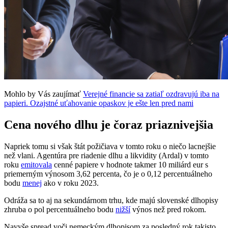
Mohlo by Vás zaujímať
Verejné financie sa zatiaľ ozdravujú iba na
papieri. Ozajstné uťahovanie opaskov je ešte len pred nami
Cena nového dlhu je čoraz priaznivejšia
Napriek tomu si však štát požičiava v tomto roku o niečo lacnejšie
než vlani. Agentúra pre riadenie dlhu a likvidity (Ardal) v tomto
roku
emitovala
cenné papiere v hodnote takmer 10 miliárd eur s
priemerným výnosom 3,62 percenta, čo je o 0,12 percentuálneho
bodu
menej
ako v roku 2023.
Odráža sa to aj na sekundárnom trhu, kde majú slovenské dlhopisy
zhruba o pol percentuálneho bodu
nižší
výnos než pred rokom.
Navyše spread voči nemeckým dlhopisom za posledný rok takisto