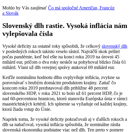
Mohlo by Vás zaujímať
Čo má spoločné Američan, Francúz
a Slovák
Slovenský dlh rastie. Vysoká inflácia nám
vylepšovala čísla
Vysoké deficity za ostatné roky spôsobili, že celkový
slovenský dlh
v posledných rokoch takisto veselo rástol. Najväčší skok prišiel
počas pandémie, keď bol ešte na konci roku 2019 na úrovni 45
miliárd eur, pričom o dva roky neskôr sa pohyboval blízko čísla 61
miliárd. Vlani už dlh verejnej správy atakoval 69 miliárd eur.
Keďže nominálnu hodnotu dlhu ovplyvňuje inflácia, zvykne sa
porovnávať s hrubým domácim produktom krajiny. Zatiaľ čo
koncom roku 2019 predstavoval dlh približne 48 percent
slovenského HDP, v roku 2021 to bolo už 61 percent HDP, čo je
nad 60-percentnou hranicou, ktorú stanovila Európska únia v rámci
maastrichtských kritérií. Ich splnenie sa vyžaduje od každej krajiny,
ktorá žiada vstup do Únie.
Napriek tomu, že vysoké deficity pokračovali aj v ďalších rokoch a
dlh sa nabaľoval, vysoká inflácia spôsobila, že nominálne rástla
slovenská ekonomika podstatne viac než dlh. Ten preto v pomere