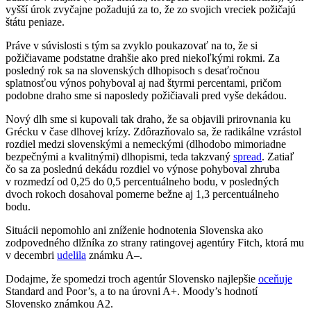
vyšší úrok zvyčajne požadujú za to, že zo svojich vreciek požičajú
štátu peniaze.
Práve v súvislosti s tým sa zvyklo poukazovať na to, že si
požičiavame podstatne drahšie ako pred niekoľkými rokmi. Za
posledný rok sa na slovenských dlhopisoch s desaťročnou
splatnosťou výnos pohyboval aj nad štyrmi percentami, pričom
podobne draho sme si naposledy požičiavali pred vyše dekádou.
Nový dlh sme si kupovali tak draho, že sa objavili prirovnania ku
Grécku v čase dlhovej krízy. Zdôrazňovalo sa, že radikálne vzrástol
rozdiel medzi slovenskými a nemeckými (dlhodobo mimoriadne
bezpečnými a kvalitnými) dlhopismi, teda takzvaný
spread
. Zatiaľ
čo sa za poslednú dekádu rozdiel vo výnose pohyboval zhruba
v rozmedzí od 0,25 do 0,5 percentuálneho bodu, v posledných
dvoch rokoch dosahoval pomerne bežne aj 1,3 percentuálneho
bodu.
Situácii nepomohlo ani zníženie hodnotenia Slovenska ako
zodpovedného dlžníka zo strany ratingovej agentúry Fitch, ktorá mu
v decembri
udelila
známku A–.
Dodajme, že spomedzi troch agentúr Slovensko najlepšie
oceňuje
Standard and Poor’s, a to na úrovni A+. Moody’s hodnotí
Slovensko známkou A2.