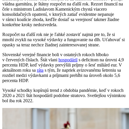
vládna garnitúra, je štátny rozpočet na ďalší rok. Rezort financií na
čele s ministrom Ladislavom Kamenickým chystá viacero
konsolidačných opatrení, v ktorých zatiaľ evidentne nepanuje
v rámci koalície zhoda, keďže dosiaľ sa verejnosť takmer žiadne
konkrétne kroky nedozvedela.
Rozpočet na ďalší rok nie je ľahké zostaviť najmä pre to, že si
mnohí zvykli na vysoké výdavky a fungovanie na dlh. Uťahovať si
opasky sa teraz nechce žiadnej zainteresovanej strane.
Slovenské verejné financie boli v ostatných rokoch hlboko
v červených číslach. Štát vlani
hospodáril
s deficitom na úrovni 4,9
percenta HDP, keď výdavky prevýšili príjmy o šesť miliárd eur. V
aktuálnom roku sa
ráta
s tým, že napriek avizovanému šetreniu sa
rozdiel medzi výdavkami a príjmami prehĺbi na úroveň okolo 5,6
percenta HDP.
Vysoké schodky kopírujú trend z obdobia pandémie, keď v rokoch
2020 a 2021 štát hospodáril podobne stratovo. Svetlejšou výnimkou
bol iba rok 2022.