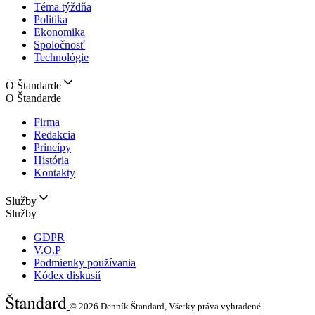
Téma týždňa
Politika
Ekonomika
Spoločnosť
Technológie
O Štandarde
O Štandarde
Firma
Redakcia
Princípy
História
Kontakty
Služby
Služby
GDPR
V.O.P
Podmienky používania
Kódex diskusií
© 2026
Denník Štandard, Všetky práva vyhradené |