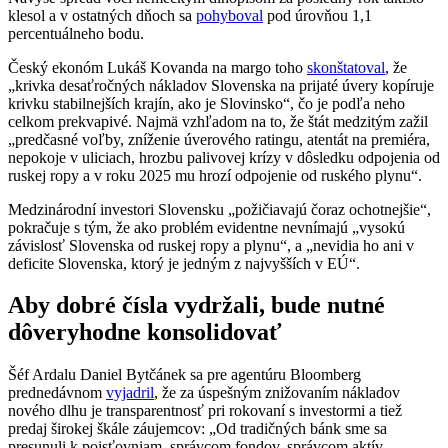
klesol a v ostatných dňoch sa
pohyboval
pod úrovňou 1,1
percentuálneho bodu.
Český ekonóm Lukáš Kovanda na margo toho
skonštatoval
, že
„krivka desaťročných nákladov Slovenska na prijaté úvery kopíruje
krivku stabilnejších krajín, ako je Slovinsko“, čo je podľa neho
celkom prekvapivé. Najmä vzhľadom na to, že štát medzitým zažil
„predčasné voľby, zníženie úverového ratingu, atentát na premiéra,
nepokoje v uliciach, hrozbu palivovej krízy v dôsledku odpojenia od
ruskej ropy a v roku 2025 mu hrozí odpojenie od ruského plynu“.
Medzinárodní investori Slovensku „požičiavajú čoraz ochotnejšie“,
pokračuje s tým, že ako problém evidentne nevnímajú „vysokú
závislosť Slovenska od ruskej ropy a plynu“, a „nevidia ho ani v
deficite Slovenska, ktorý je jedným z najvyšších v EÚ“.
Aby dobré čísla vydržali, bude nutné
dôveryhodne konsolidovať
Šéf Ardalu Daniel Bytčánek sa pre agentúru Bloomberg
prednedávnom
vyjadril
, že za úspešným znižovaním nákladov
nového dlhu je transparentnosť pri rokovaní s investormi a tiež
predaj širokej škále záujemcov: „Od tradičných bánk sme sa
presunuli k poisťovniam, správcom fondov, správcom aktív,