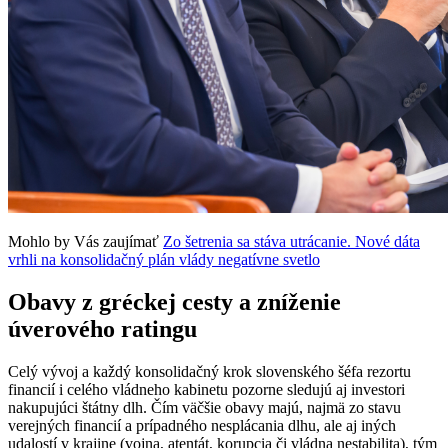
Mohlo by Vás zaujímať
Zo šetrenia sa stáva utrácanie. Nové dáta
vrhli na konsolidačný plán vlády negatívne svetlo
Obavy z gréckej cesty a zníženie
úverového ratingu
Celý vývoj a každý konsolidačný krok slovenského šéfa rezortu
financií i celého vládneho kabinetu pozorne sledujú aj investori
nakupujúci štátny dlh. Čím väčšie obavy majú, najmä zo stavu
verejných financií a prípadného nesplácania dlhu, ale aj iných
udalostí v krajine (vojna, atentát, korupcia či vládna nestabilita), tým