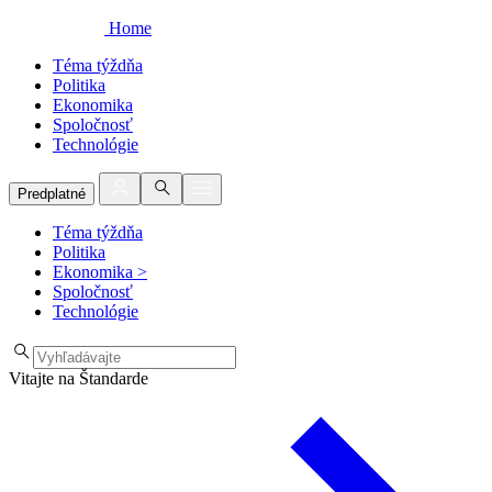
Home
Téma týždňa
Politika
Ekonomika
Spoločnosť
Technológie
Predplatné
Téma týždňa
Politika
Ekonomika
>
Spoločnosť
Technológie
Vitajte na Štandarde