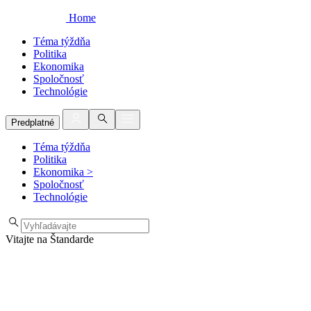
Home
Téma týždňa
Politika
Ekonomika
Spoločnosť
Technológie
Predplatné
Téma týždňa
Politika
Ekonomika
>
Spoločnosť
Technológie
Vitajte na Štandarde