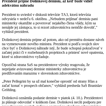
Prezident prijme Dolinkovej demisiu, až keď bude vidieť
adekvátnu náhradu
Prezident to uviedol v diskusii televízie TA3, ktorú televízia
odvysiela v nedeľu 6. októbra. „Nebudem prijímať demisiu pani
ministerky okamžite a poverovať nejakého člena vlády, kým sa
nenájde jej zástupca, to si rezort zdravotníctva nemôže dovoliť,"
vyhlásil prezident.
Dolinkovej demisiu prijme až potom, ako od premiéra dostane návrh
na vymenovanie nového ministra. Prezident si podľa svojich slov
chce byť o Dolinkovej náhrade istý, že bude schopná pokračovať v
začatej práci či v rozbehnutých projektoch a priniesť nové opatrenia,
ktoré si zdravotníctvo vyžaduje.
Opozičná strana SaS na prezidentove výroky reagovala, že
neprijatie avizovanej demisie ministerky zdravotníctva je
predlžovaním marazmu v slovenskom zdravotníctve.
„Peter Pellegrini by sa už mal konečne oprostiť od strany Hlas a
začať konať v prospech občanov," vyhlásil predseda SaS Branislav
Gröhling.
Dolinková oznámila podanie demisie v piatok (4. 10.). Prezidentovi
ju plánuje odovzdať v krátkom čase. Dolinková necíti podporu pre