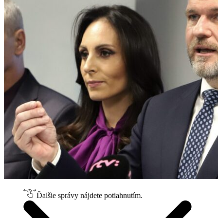
Ďalšie správy nájdete potiahnutím.