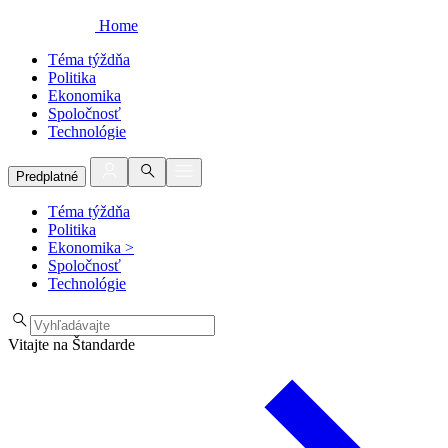
Home
Téma týždňa
Politika
Ekonomika
Spoločnosť
Technológie
Predplatné
Téma týždňa
Politika
Ekonomika
>
Spoločnosť
Technológie
Vitajte na Štandarde