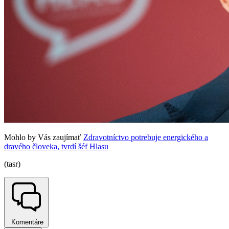
Mohlo by Vás zaujímať
Zdravotníctvo potrebuje energického a
dravého človeka, tvrdí šéf Hlasu
(tasr)
Komentáre