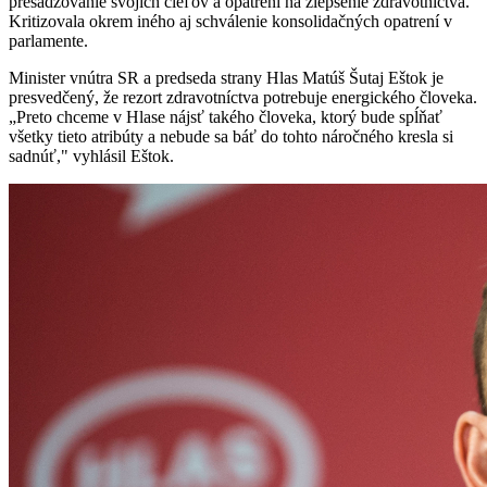
presadzovanie svojich cieľov a opatrení na zlepšenie zdravotníctva.
Kritizovala okrem iného aj schválenie konsolidačných opatrení v
parlamente.
Minister vnútra SR a predseda strany Hlas Matúš Šutaj Eštok je
presvedčený, že rezort zdravotníctva potrebuje energického človeka.
„Preto chceme v Hlase nájsť takého človeka, ktorý bude spĺňať
všetky tieto atribúty a nebude sa báť do tohto náročného kresla si
sadnúť," vyhlásil Eštok.