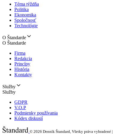
Téma týždňa
Politika
Ekonomika
Spoločnosť
Technológie
O Štandarde
O Štandarde
Firma
Redakcia
Princípy
História
Kontakty
Služby
Služby
GDPR
V.O.P
Podmienky používania
Kódex diskusií
© 2026
Denník Štandard, Všetky práva vyhradené |