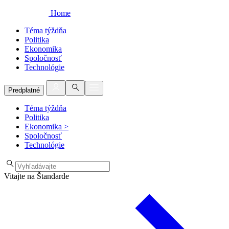
Home
Téma týždňa
Politika
Ekonomika
Spoločnosť
Technológie
Predplatné
Téma týždňa
Politika
Ekonomika
>
Spoločnosť
Technológie
Vitajte na Štandarde