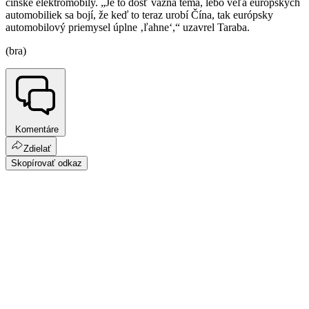
čínske elektromobily. „Je to dosť vážna téma, lebo veľa európskych
automobiliek sa bojí, že keď to teraz urobí Čína, tak európsky
automobilový priemysel úplne ‚ľahne‘,“ uzavrel Taraba.
(bra)
Komentáre
Zdielať
Skopírovať odkaz