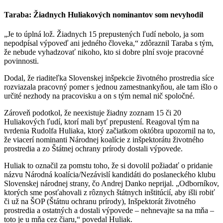
Taraba: Žiadnych Huliakových nominantov som nevyhodil
„Je to úplná lož. Žiadnych 15 prepustených ľudí nebolo, ja som
nepodpísal výpoveď ani jedného človeka,“ zdôraznil Taraba s tým,
že nebude vyhadzovať nikoho, kto si dobre plní svoje pracovné
povinnosti.
Dodal, že riaditeľka Slovenskej inšpekcie životného prostredia síce
rozviazala pracovný pomer s jednou zamestnankyňou, ale tam išlo o
určité nezhody na pracovisku a on s tým nemal nič spoločné.
Zároveň podotkol, že neexistuje žiadny zoznam 15 či 20
Huliakových ľudí, ktorí mali byť prepustení. Reagoval tým na
tvrdenia Rudolfa Huliaka, ktorý začiatkom októbra upozornil na to,
že viacerí nominanti Národnej koalície z inšpektorátu životného
prostredia a zo Štátnej ochrany prírody dostali výpovede.
Huliak to označil za pomstu toho, že si dovolil požiadať o pridanie
názvu Národná koalícia/Nezávislí kandidáti do poslaneckého klubu
Slovenskej národnej strany, čo Andrej Danko neprijal. „Odborníkov,
ktorých sme posťahovali z rôznych štátnych inštitúcií, aby išli robiť
či už na ŠOP (Štátnu ochranu prírody), Inšpektorát životného
prostredia a ostatných a dostali výpovede – nehnevajte sa na mňa –
toto je u mňa cez čiaru,“ povedal Huliak.