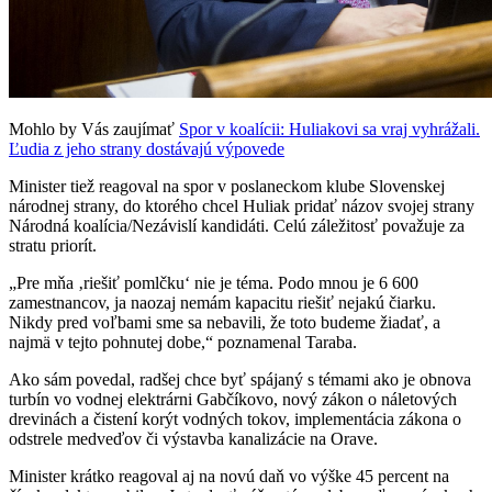
Mohlo by Vás zaujímať
Spor v koalícii: Huliakovi sa vraj vyhrážali.
Ľudia z jeho strany dostávajú výpovede
Minister tiež reagoval na spor v poslaneckom klube Slovenskej
národnej strany, do ktorého chcel Huliak pridať názov svojej strany
Národná koalícia/Nezávislí kandidáti. Celú záležitosť považuje za
stratu priorít.
„Pre mňa ‚riešiť pomlčku‘ nie je téma. Podo mnou je 6 600
zamestnancov, ja naozaj nemám kapacitu riešiť nejakú čiarku.
Nikdy pred voľbami sme sa nebavili, že toto budeme žiadať, a
najmä v tejto pohnutej dobe,“ poznamenal Taraba.
Ako sám povedal, radšej chce byť spájaný s témami ako je obnova
turbín vo vodnej elektrárni Gabčíkovo, nový zákon o náletových
drevinách a čistení korýt vodných tokov, implementácia zákona o
odstrele medveďov či výstavba kanalizácie na Orave.
Minister krátko reagoval aj na novú daň vo výške 45 percent na