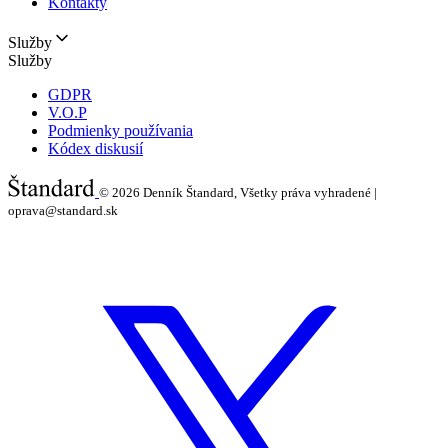
Kontakty
Služby
Služby
GDPR
V.O.P
Podmienky používania
Kódex diskusií
© 2026
Denník Štandard, Všetky práva vyhradené |
oprava@standard.sk