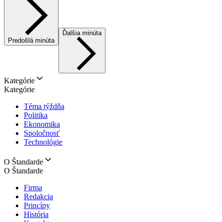
Ďalšia minúta
Predošlá minúta
Kategórie
Kategórie
Téma týždňa
Politika
Ekonomika
Spoločnosť
Technológie
O Štandarde
O Štandarde
Firma
Redakcia
Princípy
História