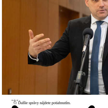
Ďalšie správy nájdete potiahnutím.