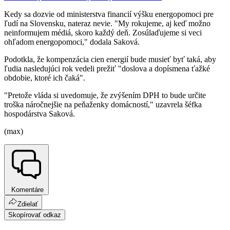
Kedy sa dozvie od ministerstva financií výšku energopomoci pre
ľudí na Slovensku, nateraz nevie. "My rokujeme, aj keď možno
neinformujem médiá, skoro každý deň. Zosúlaďujeme si veci
ohľadom energopomoci," dodala Saková.
Podotkla, že kompenzácia cien energií bude musieť byť taká, aby
ľudia nasledujúci rok vedeli prežiť "doslova a dopísmena ťažké
obdobie, ktoré ich čaká".
"Pretože vláda si uvedomuje, že zvýšením DPH to bude určite
troška náročnejšie na peňaženky domácností," uzavrela šéfka
hospodárstva Saková.
(max)
Komentáre
Zdielať
Skopírovať odkaz