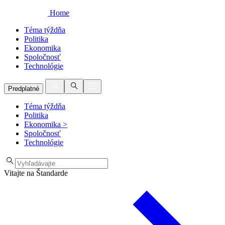
Home
Téma týždňa
Politika
Ekonomika
Spoločnosť
Technológie
Predplatné
Téma týždňa
Politika
Ekonomika
>
Spoločnosť
Technológie
Vitajte na Štandarde