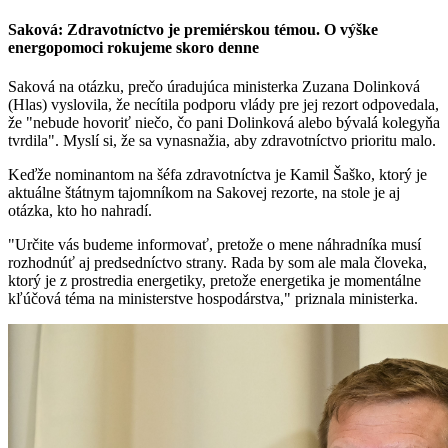
Saková: Zdravotníctvo je premiérskou témou. O výške
energopomoci rokujeme skoro denne
Saková na otázku, prečo úradujúca ministerka Zuzana Dolinková
(Hlas) vyslovila, že necítila podporu vlády pre jej rezort odpovedala,
že "nebude hovoriť niečo, čo pani Dolinková alebo bývalá kolegyňa
tvrdila". Myslí si, že sa vynasnažia, aby zdravotníctvo prioritu malo.
Keďže nominantom na šéfa zdravotníctva je Kamil Šaško, ktorý je
aktuálne štátnym tajomníkom na Sakovej rezorte, na stole je aj
otázka, kto ho nahradí.
"Určite vás budeme informovať, pretože o mene náhradníka musí
rozhodnúť aj predsedníctvo strany. Rada by som ale mala človeka,
ktorý je z prostredia energetiky, pretože energetika je momentálne
kľúčová téma na ministerstve hospodárstva," priznala ministerka.