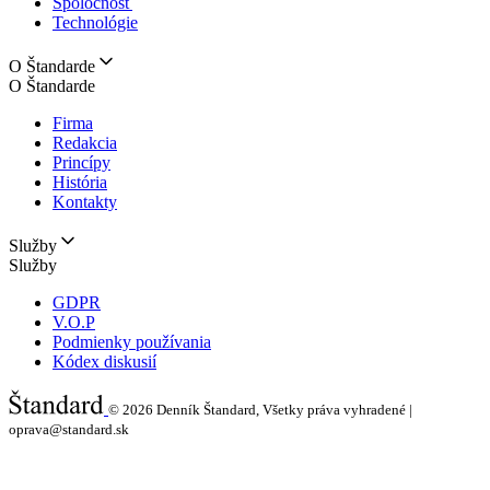
Spoločnosť
Technológie
O Štandarde
O Štandarde
Firma
Redakcia
Princípy
História
Kontakty
Služby
Služby
GDPR
V.O.P
Podmienky používania
Kódex diskusií
© 2026
Denník Štandard, Všetky práva vyhradené |
oprava@standard.sk