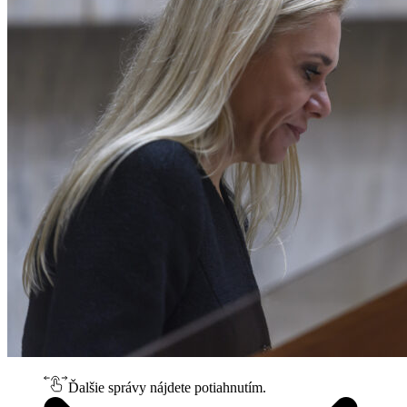
Ďalšie správy nájdete potiahnutím.