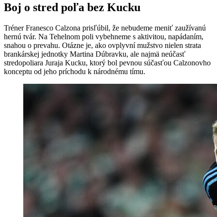
Boj o stred poľa bez Kucku
Tréner Franesco Calzona prisľúbil, že nebudeme meniť zaužívanú
hernú tvár. Na Tehelnom poli vybehneme s aktivitou, napádaním,
snahou o prevahu. Otázne je, ako ovplyvní mužstvo nielen strata
brankárskej jednotky Martina Dúbravku, ale najmä neúčasť
stredopoliara Juraja Kucku, ktorý bol pevnou súčasťou Calzonovho
konceptu od jeho príchodu k národnému tímu.