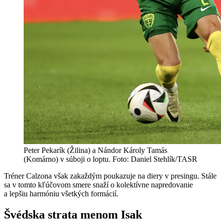
Peter Pekarík (Žilina) a Nándor Károly Tamás
(Komárno) v súboji o loptu. Foto: Daniel Stehlík/TASR
Tréner Calzona však zakaždým poukazuje na diery v presingu. Stále
sa v tomto kľúčovom smere snaží o kolektívne napredovanie
a lepšiu harmóniu všetkých formácií.
Švédska strata menom Isak