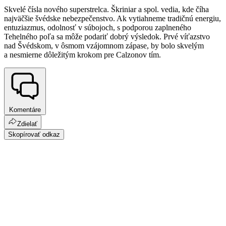
Skvelé čísla nového superstrelca. Škriniar a spol. vedia, kde číha
najväčšie švédske nebezpečenstvo. Ak vytiahneme tradičnú energiu,
entuziazmus, odolnosť v súbojoch, s podporou zaplneného
Tehelného poľa sa môže podariť dobrý výsledok. Prvé víťazstvo
nad Švédskom, v ôsmom vzájomnom zápase, by bolo skvelým
a nesmierne dôležitým krokom pre Calzonov tím.
Komentáre
Zdielať
Skopírovať odkaz