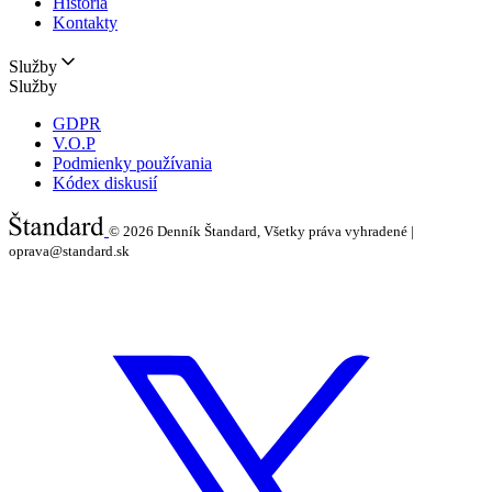
História
Kontakty
Služby
Služby
GDPR
V.O.P
Podmienky používania
Kódex diskusií
© 2026
Denník Štandard, Všetky práva vyhradené |
oprava@standard.sk