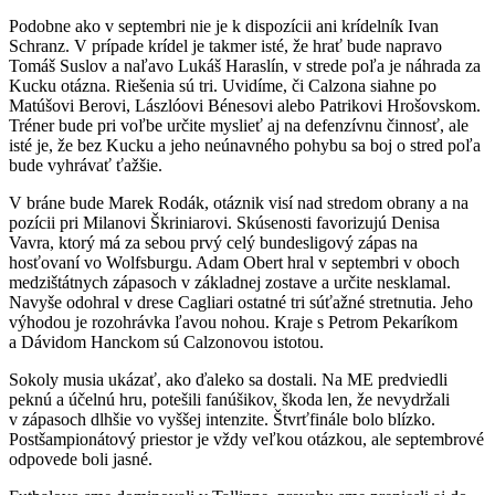
Podobne ako v septembri nie je k dispozícii ani krídelník Ivan
Schranz. V prípade krídel je takmer isté, že hrať bude napravo
Tomáš Suslov a naľavo Lukáš Haraslín, v strede poľa je náhrada za
Kucku otázna. Riešenia sú tri. Uvidíme, či Calzona siahne po
Matúšovi Berovi, Lászlóovi Bénesovi alebo Patrikovi Hrošovskom.
Tréner bude pri voľbe určite myslieť aj na defenzívnu činnosť, ale
isté je, že bez Kucku a jeho neúnavného pohybu sa boj o stred poľa
bude vyhrávať ťažšie.
V bráne bude Marek Rodák, otáznik visí nad stredom obrany a na
pozícii pri Milanovi Škriniarovi. Skúsenosti favorizujú Denisa
Vavra, ktorý má za sebou prvý celý bundesligový zápas na
hosťovaní vo Wolfsburgu. Adam Obert hral v septembri v oboch
medzištátnych zápasoch v základnej zostave a určite nesklamal.
Navyše odohral v drese Cagliari ostatné tri súťažné stretnutia. Jeho
výhodou je rozohrávka ľavou nohou. Kraje s Petrom Pekaríkom
a Dávidom Hanckom sú Calzonovou istotou.
Sokoly musia ukázať, ako ďaleko sa dostali. Na ME predviedli
peknú a účelnú hru, potešili fanúšikov, škoda len, že nevydržali
v zápasoch dlhšie vo vyššej intenzite. Štvrťfinále bolo blízko.
Postšampionátový priestor je vždy veľkou otázkou, ale septembrové
odpovede boli jasné.