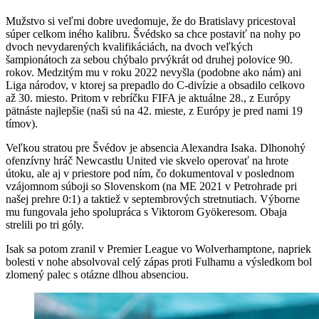
Mužstvo si veľmi dobre uvedomuje, že do Bratislavy pricestoval
súper celkom iného kalibru. Švédsko sa chce postaviť na nohy po
dvoch nevydarených kvalifikáciách, na dvoch veľkých
šampionátoch za sebou chýbalo prvýkrát od druhej polovice 90.
rokov. Medzitým mu v roku 2022 nevyšla (podobne ako nám) ani
Liga národov, v ktorej sa prepadlo do C-divízie a obsadilo celkovo
až 30. miesto. Pritom v rebríčku FIFA je aktuálne 28., z Európy
pätnáste najlepšie (naši sú na 42. mieste, z Európy je pred nami 19
tímov).
Veľkou stratou pre Švédov je absencia Alexandra Isaka. Dlhonohý
ofenzívny hráč Newcastlu United vie skvelo operovať na hrote
útoku, ale aj v priestore pod ním, čo dokumentoval v poslednom
vzájomnom súboji so Slovenskom (na ME 2021 v Petrohrade pri
našej prehre 0:1) a taktiež v septembrových stretnutiach. Výborne
mu fungovala jeho spolupráca s Viktorom Gyökeresom. Obaja
strelili po tri góly.
Isak sa potom zranil v Premier League vo Wolverhamptone, napriek
bolesti v nohe absolvoval celý zápas proti Fulhamu a výsledkom bol
zlomený palec s otázne dlhou absenciou.