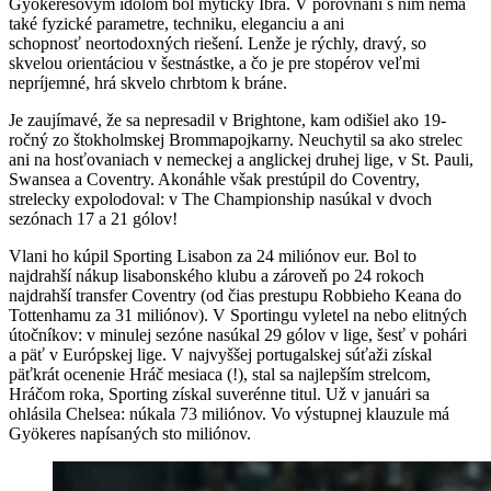
Gyökeresovým idolom bol mýtický Ibra. V porovnaní s ním nemá
také fyzické parametre, techniku, eleganciu a ani
schopnosť neortodoxných riešení. Lenže je rýchly, dravý, so
skvelou orientáciou v šestnástke, a čo je pre stopérov veľmi
nepríjemné, hrá skvelo chrbtom k bráne.
Je zaujímavé, že sa nepresadil v Brightone, kam odišiel ako 19-
ročný zo štokholmskej Brommapojkarny. Neuchytil sa ako strelec
ani na hosťovaniach v nemeckej a anglickej druhej lige, v St. Pauli,
Swansea a Coventry. Akonáhle však prestúpil do Coventry,
strelecky expolodoval: v The Championship nasúkal v dvoch
sezónach 17 a 21 gólov!
Vlani ho kúpil Sporting Lisabon za 24 miliónov eur. Bol to
najdrahší nákup lisabonského klubu a zároveň po 24 rokoch
najdrahší transfer Coventry (od čias prestupu Robbieho Keana do
Tottenhamu za 31 miliónov). V Sportingu vyletel na nebo elitných
útočníkov: v minulej sezóne nasúkal 29 gólov v lige, šesť v pohári
a päť v Európskej lige. V najvyššej portugalskej súťaži získal
päťkrát ocenenie Hráč mesiaca (!), stal sa najlepším strelcom,
Hráčom roka, Sporting získal suverénne titul. Už v januári sa
ohlásila Chelsea: núkala 73 miliónov. Vo výstupnej klauzule má
Gyökeres napísaných sto miliónov.