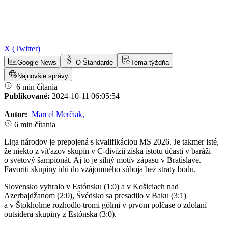
X (Twitter)
Google News
O Štandarde
Téma týždňa
Najnovšie správy
6 min čítania
Publikované:
2024-10-11 06:05:54
|
Autor:
Marcel Merčiak
,
6 min čítania
Liga národov je prepojená s kvalifikáciou MS 2026. Je takmer isté,
že niekto z víťazov skupín v C-divízii získa istotu účasti v baráži
o svetový šampionát. Aj to je silný motív zápasu v Bratislave.
Favoriti skupiny idú do vzájomného súboja bez straty bodu.
Slovensko vyhralo v Estónsku (1:0) a v Košiciach nad
Azerbajdžanom (2:0), Švédsko sa presadilo v Baku (3:1)
a v Štokholme rozhodlo tromi gólmi v prvom polčase o zdolaní
outsidera skupiny z Estónska (3:0).