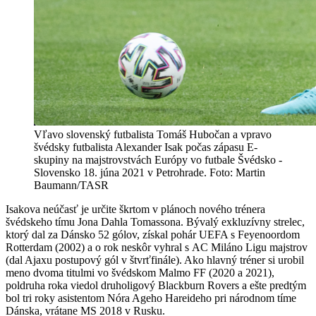
Vľavo slovenský futbalista Tomáš Hubočan a vpravo
švédsky futbalista Alexander Isak počas zápasu E-
skupiny na majstrovstvách Európy vo futbale Švédsko -
Slovensko 18. júna 2021 v Petrohrade. Foto: Martin
Baumann/TASR
Isakova neúčasť je určite škrtom v plánoch nového trénera
švédskeho tímu Jona Dahla Tomassona. Bývalý exkluzívny strelec,
ktorý dal za Dánsko 52 gólov, získal pohár UEFA s Feyenoordom
Rotterdam (2002) a o rok neskôr vyhral s AC Miláno Ligu majstrov
(dal Ajaxu postupový gól v štvrťfinále). Ako hlavný tréner si urobil
meno dvoma titulmi vo švédskom Malmo FF (2020 a 2021),
poldruha roka viedol druholigový Blackburn Rovers a ešte predtým
bol tri roky asistentom Nóra Ageho Hareideho pri národnom tíme
Dánska, vrátane MS 2018 v Rusku.