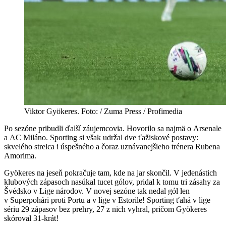
Viktor Gyökeres. Foto: / Zuma Press / Profimedia
Po sezóne pribudli ďalší záujemcovia. Hovorilo sa najmä o Arsenale
a AC Miláno. Sporting si však udržal dve ťažiskové postavy:
skvelého strelca i úspešného a čoraz uznávanejšieho trénera Rubena
Amorima.
Gyökeres na jeseň pokračuje tam, kde na jar skončil. V jedenástich
klubových zápasoch nasúkal tucet gólov, pridal k tomu tri zásahy za
Švédsko v Lige národov. V novej sezóne tak nedal gól len
v Superpohári proti Portu a v lige v Estorile! Sporting ťahá v lige
sériu 29 zápasov bez prehry, 27 z nich vyhral, pričom Gyökeres
skóroval 31-krát!