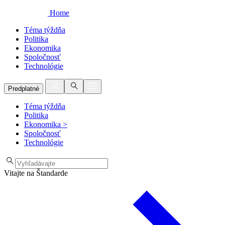
Home
Téma týždňa
Politika
Ekonomika
Spoločnosť
Technológie
Predplatné
Téma týždňa
Politika
Ekonomika
>
Spoločnosť
Technológie
Vitajte na Štandarde