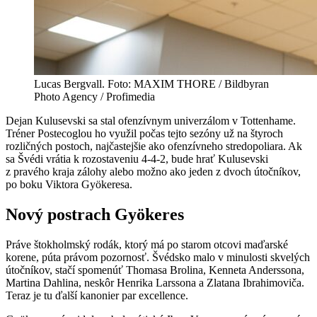
Lucas Bergvall. Foto: MAXIM THORE / Bildbyran
Photo Agency / Profimedia
Dejan Kulusevski sa stal ofenzívnym univerzálom v Tottenhame.
Tréner Postecoglou ho využil počas tejto sezóny už na štyroch
rozličných postoch, najčastejšie ako ofenzívneho stredopoliara. Ak
sa Švédi vrátia k rozostaveniu 4-4-2, bude hrať Kulusevski
z pravého kraja zálohy alebo možno ako jeden z dvoch útočníkov,
po boku Viktora Gyökeresa.
Nový postrach Gyökeres
Práve štokholmský rodák, ktorý má po starom otcovi maďarské
korene, púta právom pozornosť. Švédsko malo v minulosti skvelých
útočníkov, stačí spomenúť Thomasa Brolina, Kenneta Anderssona,
Martina Dahlina, neskôr Henrika Larssona a Zlatana Ibrahimoviča.
Teraz je tu ďalší kanonier par excellence.