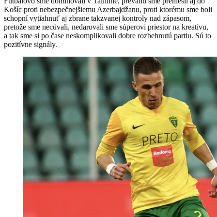
Futbalovo sme dominovali v Tallinne, prevahu sme preniesli aj do
Košíc proti nebezpečnejšiemu Azerbajdžanu, proti ktorému sme boli
schopní vytiahnuť aj zbrane takzvanej kontroly nad zápasom,
pretože sme necúvali, nedarovali sme súperovi priestor na kreatívu,
a tak sme si po čase neskomplikovali dobre rozbehnutú partiu. Sú to
pozitívne signály.