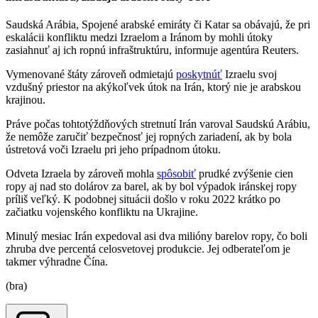
Saudská Arábia, Spojené arabské emiráty či Katar sa obávajú, že pri
eskalácii konfliktu medzi Izraelom a Iránom by mohli útoky
zasiahnuť aj ich ropnú infraštruktúru, informuje agentúra Reuters.
Vymenované štáty zároveň odmietajú
poskytnúť
Izraelu svoj
vzdušný priestor na akýkoľvek útok na Irán, ktorý nie je arabskou
krajinou.
Práve počas tohtotýždňových stretnutí Irán varoval Saudskú Arábiu,
že nemôže zaručiť bezpečnosť jej ropných zariadení, ak by bola
ústretová voči Izraelu pri jeho prípadnom útoku.
Odveta Izraela by zároveň mohla
spôsobiť
prudké zvýšenie cien
ropy aj nad sto dolárov za barel, ak by bol výpadok iránskej ropy
príliš veľký. K podobnej situácii došlo v roku 2022 krátko po
začiatku vojenského konfliktu na Ukrajine.
Minulý mesiac Irán expedoval asi dva milióny barelov ropy, čo boli
zhruba dve percentá celosvetovej produkcie. Jej odberateľom je
takmer výhradne Čína.
(bra)