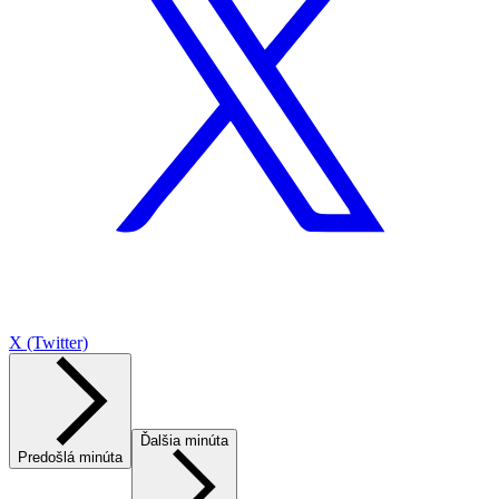
X (Twitter)
Ďalšia minúta
Predošlá minúta