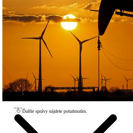
Ďalšie správy nájdete potiahnutím.