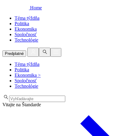
Home
Téma týždňa
Politika
Ekonomika
Spoločnosť
Technológie
Predplatné
Téma týždňa
Politika
Ekonomika
>
Spoločnosť
Technológie
Vitajte na Štandarde