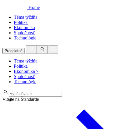
Home
Téma týždňa
Politika
Ekonomika
Spoločnosť
Technológie
Predplatné
Téma týždňa
Politika
Ekonomika
>
Spoločnosť
Technológie
Vitajte na Štandarde