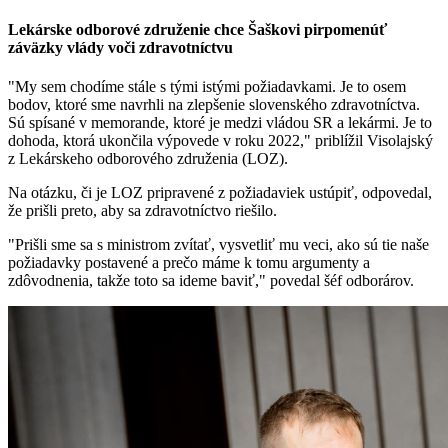
Lekárske odborové združenie chce Šaškovi pirpomenúť
záväzky vlády voči zdravotníctvu
"My sem chodíme stále s tými istými požiadavkami. Je to osem
bodov, ktoré sme navrhli na zlepšenie slovenského zdravotníctva.
Sú spísané v memorande, ktoré je medzi vládou SR a lekármi. Je to
dohoda, ktorá ukončila výpovede v roku 2022," priblížil Visolajský
z Lekárskeho odborového združenia (LOZ).
Na otázku, či je LOZ pripravené z požiadaviek ustúpiť, odpovedal,
že prišli preto, aby sa zdravotníctvo riešilo.
"Prišli sme sa s ministrom zvítať, vysvetliť mu veci, ako sú tie naše
požiadavky postavené a prečo máme k tomu argumenty a
zdôvodnenia, takže toto sa ideme baviť," povedal šéf odborárov.