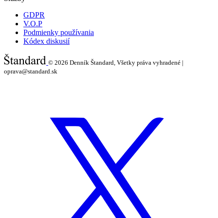
GDPR
V.O.P
Podmienky používania
Kódex diskusií
© 2026
Denník Štandard, Všetky práva vyhradené |
oprava@standard.sk