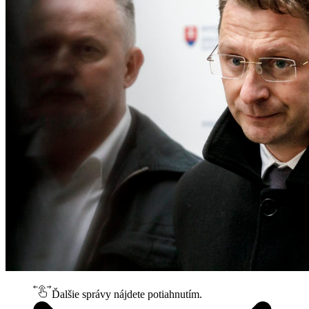
Ďalšie správy nájdete potiahnutím.