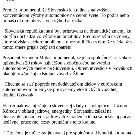
Premiér pripomenul, že Slovensko je krajina s najvyššou
koncentráciou výroby automobilov na celom svete. To podľa neho
prináša okrem obrovských výhod aj riziká.
„Slovenská republika musí byť pripravená na dramatické zmeny, ku
ktorým dochádza vo výrobe automobilov. Predovšetkým na zmeny,
ktoré súvisia s elektromobilitou,“ upozornil Fico s tým, že vláda už v
tomto smere prijala celý rad opatrení.
Prezident Hyundai Mobis pripomenul, že jeho spoločnosť sa stala za
uplynulých 20 rokov najväčšou spoločnosťou na výrobu
automobilových dielov na Slovensku. Okrem investície v Novákoch
plánujú rozšíriť aj existujúci závod v Žiline.
„Chceme sa stať popredným dodávateľom dielov v európskom
automobilovom priemysle pre systémy elektrických vozidiel,“
doplnil Gyu-suk.
Fico zopakoval aj záujem slovenskej vlády o spoluprácu s Južnou
Kóreou v oblasti jadrovej energetiky. Slovensku záleží na
diverzifikácii dodávok jadrových zariadení a téma sa riešila aj počas
nedávnej pracovnej cesty premiéra v tejto krajine.
„Táto téma je určite zaujímavá aj pre spoločnosť Hyundai, ktorá má