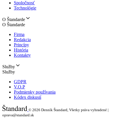
Spoločnosť
Technológie
O Štandarde
O Štandarde
Firma
Redakcia
Princípy
História
Kontakty
Služby
Služby
GDPR
V.O.P
Podmienky používania
Kódex diskusií
© 2026
Denník Štandard, Všetky práva vyhradené |
oprava@standard.sk