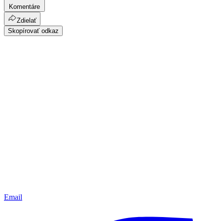
Komentáre
Zdielať
Skopírovať odkaz
Email