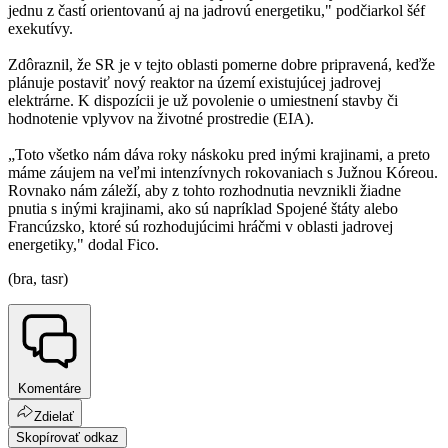
jednu z častí orientovanú aj na jadrovú energetiku," podčiarkol šéf
exekutívy.
Zdôraznil, že SR je v tejto oblasti pomerne dobre pripravená, keďže
plánuje postaviť nový reaktor na území existujúcej jadrovej
elektrárne. K dispozícii je už povolenie o umiestnení stavby či
hodnotenie vplyvov na životné prostredie (EIA).
„Toto všetko nám dáva roky náskoku pred inými krajinami, a preto
máme záujem na veľmi intenzívnych rokovaniach s Južnou Kóreou.
Rovnako nám záleží, aby z tohto rozhodnutia nevznikli žiadne
pnutia s inými krajinami, ako sú napríklad Spojené štáty alebo
Francúzsko, ktoré sú rozhodujúcimi hráčmi v oblasti jadrovej
energetiky," dodal Fico.
(bra, tasr)
Komentáre
Zdielať
Skopírovať odkaz