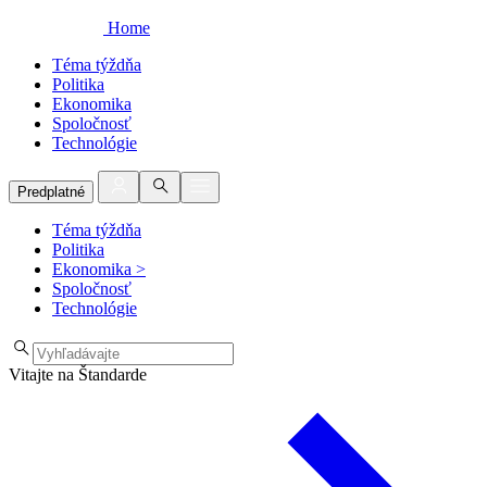
Home
Téma týždňa
Politika
Ekonomika
Spoločnosť
Technológie
Predplatné
Téma týždňa
Politika
Ekonomika
>
Spoločnosť
Technológie
Vitajte na Štandarde