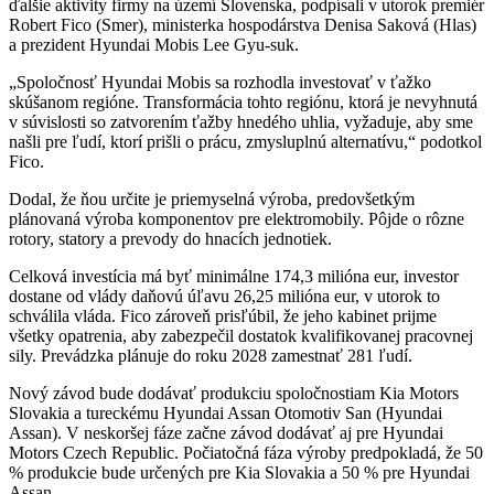
ďalšie aktivity firmy na území Slovenska, podpísali v utorok premiér
Robert Fico (Smer), ministerka hospodárstva Denisa Saková (Hlas)
a prezident Hyundai Mobis Lee Gyu-suk.
„Spoločnosť Hyundai Mobis sa rozhodla investovať v ťažko
skúšanom regióne. Transformácia tohto regiónu, ktorá je nevyhnutá
v súvislosti so zatvorením ťažby hnedého uhlia, vyžaduje, aby sme
našli pre ľudí, ktorí prišli o prácu, zmysluplnú alternatívu,“ podotkol
Fico.
Dodal, že ňou určite je priemyselná výroba, predovšetkým
plánovaná výroba komponentov pre elektromobily. Pôjde o rôzne
rotory, statory a prevody do hnacích jednotiek.
Celková investícia má byť minimálne 174,3 milióna eur, investor
dostane od vlády daňovú úľavu 26,25 milióna eur, v utorok to
schválila vláda. Fico zároveň prisľúbil, že jeho kabinet prijme
všetky opatrenia, aby zabezpečil dostatok kvalifikovanej pracovnej
sily. Prevádzka plánuje do roku 2028 zamestnať 281 ľudí.
Nový závod bude dodávať produkciu spoločnostiam Kia Motors
Slovakia a tureckému Hyundai Assan Otomotiv San (Hyundai
Assan). V neskoršej fáze začne závod dodávať aj pre Hyundai
Motors Czech Republic. Počiatočná fáza výroby predpokladá, že 50
% produkcie bude určených pre Kia Slovakia a 50 % pre Hyundai
Assan.