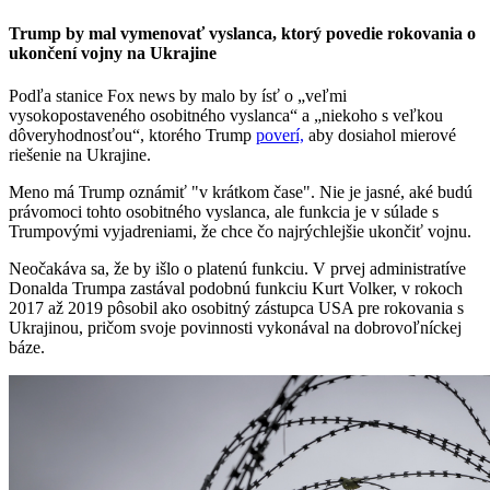
Trump by mal vymenovať vyslanca, ktorý povedie rokovania o
ukončení vojny na Ukrajine
Podľa stanice Fox news by malo by ísť o „veľmi
vysokopostaveného osobitného vyslanca“ a „niekoho s veľkou
dôveryhodnosťou“, ktorého Trump
poverí,
aby dosiahol mierové
riešenie na Ukrajine.
Meno má Trump oznámiť "v krátkom čase". Nie je jasné, aké budú
právomoci tohto osobitného vyslanca, ale funkcia je v súlade s
Trumpovými vyjadreniami, že chce čo najrýchlejšie ukončiť vojnu.
Neočakáva sa, že by išlo o platenú funkciu. V prvej administratíve
Donalda Trumpa zastával podobnú funkciu Kurt Volker, v rokoch
2017 až 2019 pôsobil ako osobitný zástupca USA pre rokovania s
Ukrajinou, pričom svoje povinnosti vykonával na dobrovoľníckej
báze.