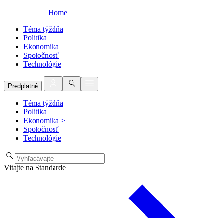
Home
Téma týždňa
Politika
Ekonomika
Spoločnosť
Technológie
Predplatné
Téma týždňa
Politika
Ekonomika
>
Spoločnosť
Technológie
Vitajte na Štandarde