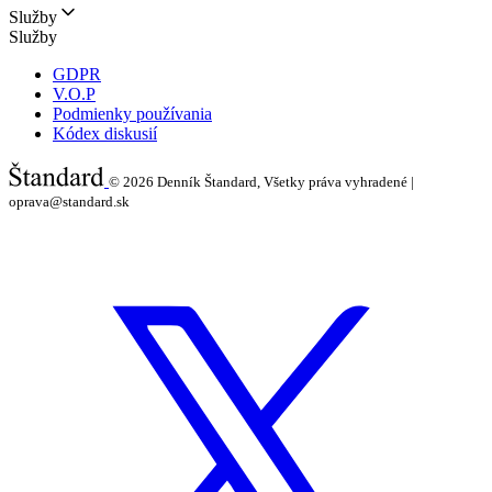
Služby
Služby
GDPR
V.O.P
Podmienky používania
Kódex diskusií
© 2026
Denník Štandard, Všetky práva vyhradené |
oprava@standard.sk