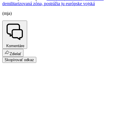
demilitarizovaná zóna, postrážia ju európske vojská
(mja)
Komentáre
Zdielať
Skopírovať odkaz