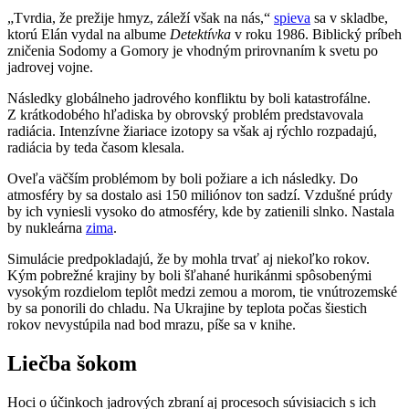
„Tvrdia, že prežije hmyz, záleží však na nás,“
spieva
sa v skladbe,
ktorú Elán vydal na albume
Detektívka
v roku 1986. Biblický príbeh
zničenia Sodomy a Gomory je vhodným prirovnaním k svetu po
jadrovej vojne.
Následky globálneho jadrového konfliktu by boli katastrofálne.
Z krátkodobého hľadiska by obrovský problém predstavovala
radiácia. Intenzívne žiariace izotopy sa však aj rýchlo rozpadajú,
radiácia by teda časom klesala.
Oveľa väčším problémom by boli požiare a ich následky. Do
atmosféry by sa dostalo asi 150 miliónov ton sadzí. Vzdušné prúdy
by ich vyniesli vysoko do atmosféry, kde by zatienili slnko. Nastala
by nukleárna
zima
.
Simulácie predpokladajú, že by mohla trvať aj niekoľko rokov.
Kým pobrežné krajiny by boli šľahané hurikánmi spôsobenými
vysokým rozdielom teplôt medzi zemou a morom, tie vnútrozemské
by sa ponorili do chladu. Na Ukrajine by teplota počas šiestich
rokov nevystúpila nad bod mrazu, píše sa v knihe.
Liečba šokom
Hoci o účinkoch jadrových zbraní aj procesoch súvisiacich s ich