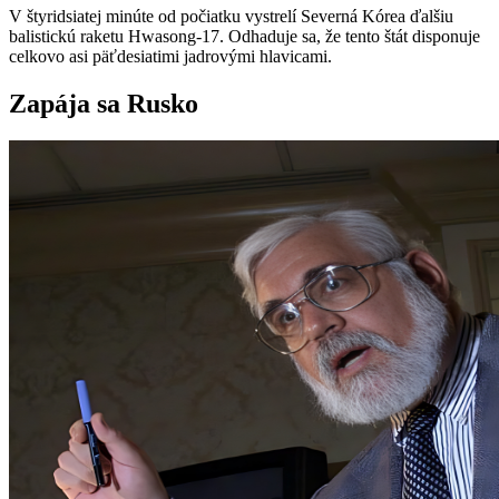
V štyridsiatej minúte od počiatku vystrelí Severná Kórea ďalšiu
balistickú raketu Hwasong-17. Odhaduje sa, že tento štát disponuje
celkovo asi päťdesiatimi jadrovými hlavicami.
Zapája sa Rusko