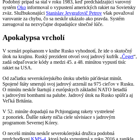
Podobný prípad sa stal v roku 1983, keď predchádzajúci varovný
systém
Oko
informoval o vypustení amerických rakiet na Sovietsky
zväz. Službukonajúci
Stanislav Jevgrafovič Petrov
však považoval
varovanie za chybu, čo sa neskôr ukázalo ako pravda. Systém
zareagoval na nezvyčajne dopadajúce slnečné lúče.
Apokalypsa vrcholí
V scenári popísanom v knihe Rusko vyhodnotí, že ide o skutočný
útok na krajinu. Ruský prezident otvorí svoj jadrový kufrík „
Čeget
“,
zadá odpaľovacie kódy a medzi 45. a 48. minútou vypustí tisíc
rakiet na USA.
Od začiatku severokórejského útoku ubehlo päťdesiat minút.
Spojené štáty smerujú svoj jadrový arzenál na 975 cieľov v Rusku.
O minútu neskôr štartujú z európskych základní NATO lietadlá
s jadrovými bombami na palube. Jadrový útok na Rusko spúšťa aj
Veľká Británia.
V 52. minúte dopadajú na Pchjongjang rakety vystrelené
z ponoriek. Ďalšie rakety ničia ciele súvisiace s jadrovým
programom Severnej Kórey.
O necelú minútu neskôr severokórejská družica podobná
predchodkyni
KMS-4
, ktorá bola vypustená v roku 2016 a zanikla