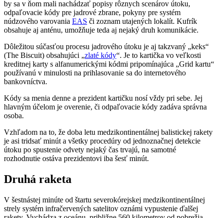
by sa v ňom mali nachádzať popisy rôznych scenárov útoku,
odpaľovacie kódy pre jadrové zbrane, pokyny pre systém
núdzového varovania
EAS
či zoznam utajených lokalít. Kufrík
obsahuje aj anténu, umožňuje teda aj nejaký druh komunikácie.
Dôležitou súčasťou procesu jadrového útoku je aj takzvaný „keks“
(The Biscuit) obsahujúci „
zlaté kódy
“. Je to kartička vo veľkosti
kreditnej karty s alfanumerickými kódmi pripomínajúca „Grid kartu“
používanú v minulosti na prihlasovanie sa do internetového
bankovníctva.
Kódy sa menia denne a prezident kartičku nosí vždy pri sebe. Jej
hlavným účelom je overenie, či odpaľovacie kódy zadáva správna
osoba.
Vzhľadom na to, že doba letu medzikontinentálnej balistickej rakety
je asi tridsať minút a všetky procedúry od jednoznačnej detekcie
útoku po spustenie odvety nejaký čas trvajú, na samotné
rozhodnutie ostáva prezidentovi iba šesť minút.
Druhá raketa
V šestnástej minúte od štartu severokórejskej medzikontinentálnej
strely systém infračervených satelitov oznámi vypustenie ďalšej
rakety. Vychádza z oceánu, približne 560 kilometrov od pobrežia