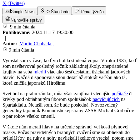
X (Twitter)
Google News
O Štandarde
Téma týždňa
Najnovšie správy
9 min čítania
Publikované:
2024-11-17 19:30:00
|
Autor:
Martin Chabada
,
9 min čítania
Vyrastal som v čase, keď vrcholila studená vojna. V roku 1985, keď
som navštevoval posledný ročník základnej školy, znepriatelené
krajiny na seba
mierili
viac ako šesťdesiatimi tisíckami jadrových
hlavíc. Každá disponovala silou desať až stokrát väčšou ako tá,
ktorá zničila japonskú Hirošimu.
Svet bol na prahu zániku, mňa však zaujímali vtedajšie
počítače
či
krivky pod obtiahnutým úborom spolužiačok
nacvičujúcich
na
Spartakiádu. Netušil som, že bude posledná. Novozvolený
generálny tajomník Komunistickej strany ZSSR Michail Gorbačov
o pár rokov všetko zmenil.
V škole nám merali hlavy na určenie správnej veľkosti plynovej
masky. Počas pravidelných branných cvičení sme sa obliekali do
pršiplášťov, na ruky a nohy navliekali igelitové vrecká, potom sme