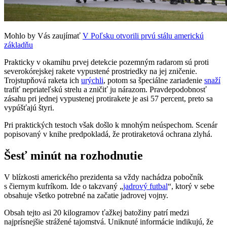
Mohlo by Vás zaujímať
V Poľsku otvorili prvú stálu americkú
základňu
Prakticky v okamihu prvej detekcie pozemným radarom sú proti
severokórejskej rakete vypustené prostriedky na jej zničenie.
Trojstupňová raketa ich
urýchli
, potom sa špeciálne zariadenie
snaží
trafiť nepriateľskú strelu a zničiť ju nárazom. Pravdepodobnosť
zásahu pri jednej vypustenej protirakete je asi 57 percent, preto sa
vypúšťajú štyri.
Pri praktických testoch však došlo k mnohým neúspechom. Scenár
popisovaný v knihe predpokladá, že protiraketová ochrana zlyhá.
Šesť minút na rozhodnutie
V blízkosti amerického prezidenta sa vždy nachádza pobočník
s čiernym kufríkom. Ide o takzvaný „
jadrový futbal
“, ktorý v sebe
obsahuje všetko potrebné na začatie jadrovej vojny.
Obsah tejto asi 20 kilogramov ťažkej batožiny patrí medzi
najprísnejšie strážené tajomstvá. Uniknuté informácie indikujú, že