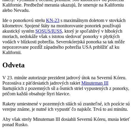
Kalifornie. Predbežné merania ukazujú, že smeruje na Kaliforniu
alebo Nevadu.
Ide o ponorkovú strelu
KN-23
s maximálnym doletom v stovkách
kilometrov. Spojené štáty na monitorovanie ponoriek používajú
akustický systém
SOSUS/IUSS
, ktorý je spoľahlivý v hlbokých
moriach, nedokáže však s istotou sledovať ponorky v plytkých
vodách v blízkosti pobrežia. Severokórejská ponorka sa tak môže
nepozorovane pozdĺž západného pobrežia USA priblížiť až ku
Kalifornii.
Odveta
V 23. minúte autorizuje prezident jadrový útok na Severnú Kóreu.
Pozostáva z päťdesiatich jadrových rakiet
Minuteman III
štartujúcich z pozemných síl a ôsmich striel vypustených z ponorky,
pričom každá obsahuje štyri hlavice.
Rakety umiestnené v pozemných silách sú zraniteľné, ich pozície sú
verejne známe, je nutné ich vypustiť čo najskôr. Trvá to asi minútu.
Aby však strely Minuteman III dosiahli Severnú Kóreu, musia letieť
ponad Rusko.