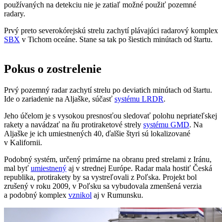
používaných na detekciu nie je zatiaľ možné použiť pozemné
radary.
Prvý preto severokórejskú strelu zachytí plávajúci radarový komplex
SBX
v Tichom oceáne. Stane sa tak po šiestich minútach od štartu.
Pokus o zostrelenie
Prvý pozemný radar zachytí strelu po deviatich minútach od štartu.
Ide o zariadenie na Aljaške, súčasť
systému LRDR
.
Jeho účelom je s vysokou presnosťou sledovať polohu nepriateľskej
rakety a navádzať na ňu protiraketové strely
systému GMD
. Na
Aljaške je ich umiestnených 40, ďalšie štyri sú lokalizované
v Kalifornii.
Podobný systém, určený primárne na obranu pred strelami z Iránu,
mal byť
umiestnený
aj v strednej Európe. Radar mala hostiť Česká
republika, protirakety by sa vystreľovali z Poľska. Projekt bol
zrušený v roku 2009, v Poľsku sa vybudovala zmenšená verzia
a podobný komplex
vznikol
aj v Rumunsku.