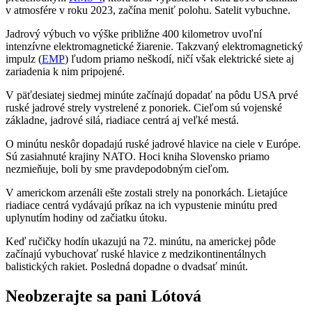
v atmosfére v roku 2023, začína meniť polohu. Satelit vybuchne.
Jadrový výbuch vo výške približne 400 kilometrov uvoľní
intenzívne elektromagnetické žiarenie. Takzvaný elektromagnetický
impulz (
EMP
) ľudom priamo neškodí, ničí však elektrické siete aj
zariadenia k nim pripojené.
V päťdesiatej siedmej minúte začínajú dopadať na pôdu USA prvé
ruské jadrové strely vystrelené z ponoriek. Cieľom sú vojenské
základne, jadrové silá, riadiace centrá aj veľké mestá.
O minútu neskôr dopadajú ruské jadrové hlavice na ciele v Európe.
Sú zasiahnuté krajiny NATO. Hoci kniha Slovensko priamo
nezmieňuje, boli by sme pravdepodobným cieľom.
V americkom arzenáli ešte zostali strely na ponorkách. Lietajúce
riadiace centrá vydávajú príkaz na ich vypustenie minútu pred
uplynutím hodiny od začiatku útoku.
Keď ručičky hodín ukazujú na 72. minútu, na americkej pôde
začínajú vybuchovať ruské hlavice z medzikontinentálnych
balistických rakiet. Posledná dopadne o dvadsať minút.
Neobzerajte sa pani Lótová