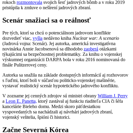
rokoch
rozmontovala
svojich šesť jadrových bômb a v roku 2019
pristúpila k zmluve o nešírení jadrových zbraní.
Scenár snažiaci sa o reálnosť
Pre tých, ktorí sa chcú o potenciálnom jadrovom konflikte
dozvedieť viac,
vyšla
nedávno kniha
Nuclear war: A scenario
(Jadrová vojna: Scenár). Jej autorka, americká investigatívna
novinárka Annie Jacobsenová sa dlhodobo
zaoberá
otázkami
týkajúcimi sa bezpečnostnej problematiky. Za knihu o vojenskej
výskumnej organizácii DARPA bola v roku 2016 nominovaná do
finále Pulitzerovej ceny.
Autorka sa snažila na základe dostupných informácií aj rozhovorov
s ľuďmi, ktorí boli v súčasťou politicko-vojenskej mašinérie,
vystavať realistický scenár hypotetického jadrového konfliktu.
V zozname jej cenných zdrojov sú ministri obrany
William J. Perry
a
Leon E. Panetta,
ktorý zastával aj funkciu riaditeľa CIA či šéfa
kancelárie Bieleho domu. Medzi skoro päťdesiatkou
vyspovedaných sa nachádzali aj návrhári jadrových zbraní,
vojenský velitelia, špióni či historici.
Začne Severná Kórea