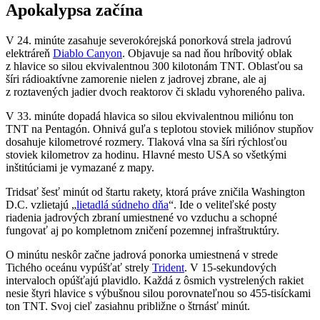
Apokalypsa začína
V 24. minúte zasahuje severokórejská ponorková strela jadrovú
elektráreň
Diablo Canyon
. Objavuje sa nad ňou hríbovitý oblak
z hlavice so silou ekvivalentnou 300 kilotonám TNT. Oblasťou sa
šíri rádioaktívne zamorenie nielen z jadrovej zbrane, ale aj
z roztavených jadier dvoch reaktorov či skladu vyhoreného paliva.
V 33. minúte dopadá hlavica so silou ekvivalentnou miliónu ton
TNT na Pentagón. Ohnivá guľa s teplotou stoviek miliónov stupňov
dosahuje kilometrové rozmery. Tlaková vlna sa šíri rýchlosťou
stoviek kilometrov za hodinu. Hlavné mesto USA so všetkými
inštitúciami je vymazané z mapy.
Tridsať šesť minút od štartu rakety, ktorá práve zničila Washington
D.C. vzlietajú „
lietadlá súdneho dňa
“. Ide o veliteľské posty
riadenia jadrových zbraní umiestnené vo vzduchu a schopné
fungovať aj po kompletnom zničení pozemnej infraštruktúry.
O minútu neskôr začne jadrová ponorka umiestnená v strede
Tichého oceánu vypúšťať strely
Trident
. V 15-sekundových
intervaloch opúšťajú plavidlo. Každá z ôsmich vystrelených rakiet
nesie štyri hlavice s výbušnou silou porovnateľnou so 455-tisíckami
ton TNT. Svoj cieľ zasiahnu približne o štrnásť minút.