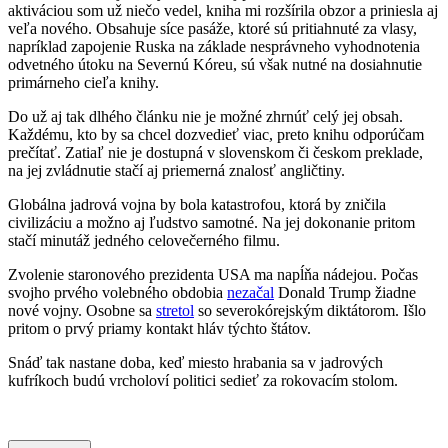
aktiváciou som už niečo vedel, kniha mi rozšírila obzor a priniesla aj
veľa nového. Obsahuje síce pasáže, ktoré sú pritiahnuté za vlasy,
napríklad zapojenie Ruska na základe nesprávneho vyhodnotenia
odvetného útoku na Severnú Kóreu, sú však nutné na dosiahnutie
primárneho cieľa knihy.
Do už aj tak dlhého článku nie je možné zhrnúť celý jej obsah.
Každému, kto by sa chcel dozvedieť viac, preto knihu odporúčam
prečítať. Zatiaľ nie je dostupná v slovenskom či českom preklade,
na jej zvládnutie stačí aj priemerná znalosť angličtiny.
Globálna jadrová vojna by bola katastrofou, ktorá by zničila
civilizáciu a možno aj ľudstvo samotné. Na jej dokonanie pritom
stačí minutáž jedného celovečerného filmu.
Zvolenie staronového prezidenta USA ma napĺňa nádejou. Počas
svojho prvého volebného obdobia
nezačal
Donald Trump žiadne
nové vojny. Osobne sa
stretol
so severokórejským diktátorom. Išlo
pritom o prvý priamy kontakt hláv týchto štátov.
Snáď tak nastane doba, keď miesto hrabania sa v jadrových
kufríkoch budú vrcholoví politici sedieť za rokovacím stolom.