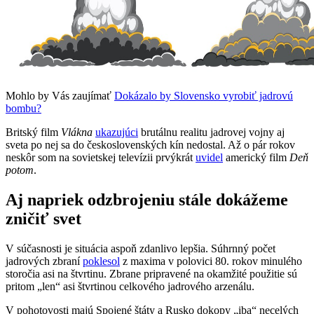
Mohlo by Vás zaujímať
Dokázalo by Slovensko vyrobiť jadrovú
bombu?
Britský film
Vlákna
ukazujúci
brutálnu realitu jadrovej vojny aj
sveta po nej sa do československých kín nedostal. Až o pár rokov
neskôr som na sovietskej televízii prvýkrát
uvidel
americký film
Deň
potom
.
Aj napriek odzbrojeniu stále dokážeme
zničiť svet
V súčasnosti je situácia aspoň zdanlivo lepšia. Súhrnný počet
jadrových zbraní
poklesol
z maxima v polovici 80. rokov minulého
storočia asi na štvrtinu. Zbrane pripravené na okamžité použitie sú
pritom „len“ asi štvrtinou celkového jadrového arzenálu.
V pohotovosti majú Spojené štáty a Rusko dokopy „iba“ necelých