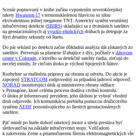
Scenár popisovaný v knihe začína vypustením severokórejskej
rakety
Hwasong-17
s termonukleárnou hlavicou so silou
ekvivalentnou jednej megatone TNT. Americký systém vesmírnej
infračervenej detekcie (
SBIRS
) skladajúci sa z dvanástich satelitov
na geostacionárnych aj
vysoko eliptických
dráhach ju deteguje za
štyri desatiny sekundy od štartu.
Do pár sekúnd po detekcii začne dôkladná analýza dát získaných zo
satelitov. Preverujú sa plamene šľahajúce z dýz, počítače v
dátovom
centre v Colorade
, z ktorého sa detekčné satelity riadia, zisťujú do
necelej minúty, že cieľom útoku je východ Spojených štátov.
Rozbehne sa mašinéria prípravy na obranu aj odvetu. Do akcie je
zapojený
STRATCOM
zodpovedný za prípadnú jadrovú odpoveď,
NORAD
monitorujúci útok aj ministerstvo obrany sídliace
v Pentagóne, ktoré celému procesu dodáva civilnú kontrolu.
O útoku je informovaný prezident, jeho úlohou je vybrať vhodný
druh odpovede. Ich komunikácia prebieha pomocou družicového
systému
AEHF
pozostávajúceho zo šiestich geostacionárnych
satelitov.
Päť minút po štarte dohorí raketový motor a strela prestáva byť
sledovateľná na základe infračervenej stopy. Vzhľadom
k zakriveniu Zeme a priamočiaremu šíreniu elektromagnetických vĺn