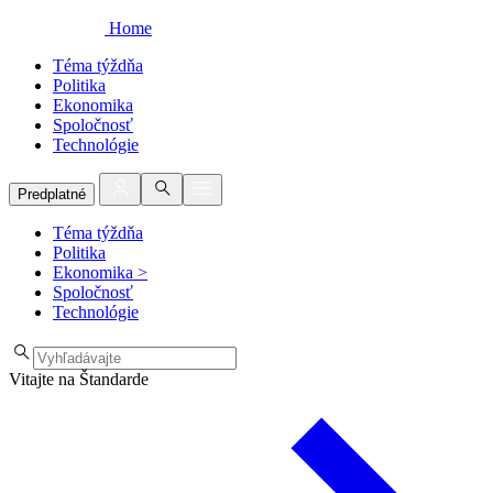
Home
Téma týždňa
Politika
Ekonomika
Spoločnosť
Technológie
Predplatné
Téma týždňa
Politika
Ekonomika
>
Spoločnosť
Technológie
Vitajte na Štandarde