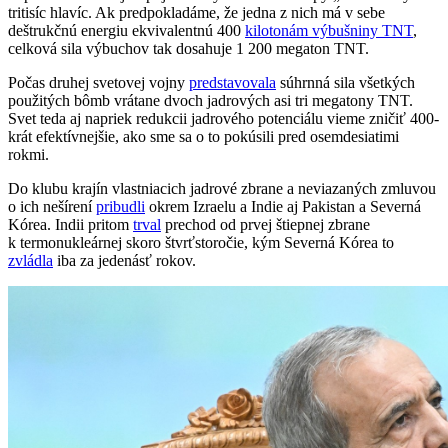
tritisíc hlavíc. Ak predpokladáme, že jedna z nich má v sebe
deštrukčnú energiu ekvivalentnú 400
kilotonám výbušniny TNT
,
celková sila výbuchov tak dosahuje 1 200 megaton TNT.
Počas druhej svetovej vojny
predstavovala
súhrnná sila všetkých
použitých bômb vrátane dvoch jadrových asi tri megatony TNT.
Svet teda aj napriek redukcii jadrového potenciálu vieme zničiť 400-
krát efektívnejšie, ako sme sa o to pokúsili pred osemdesiatimi
rokmi.
Do klubu krajín vlastniacich jadrové zbrane a neviazaných zmluvou
o ich nešírení
pribudli
okrem Izraelu a Indie aj Pakistan a Severná
Kórea. Indii pritom
trval
prechod od prvej štiepnej zbrane
k termonukleárnej skoro štvrťstoročie, kým Severná Kórea to
zvládla
iba za jedenásť rokov.