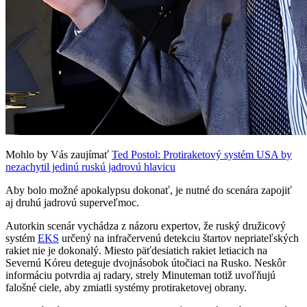
Mohlo by Vás zaujímať
Ted Postol: Protiraketový systém USA by
nezachytil jedinú ruskú jadrovú hlavicu
Aby bolo možné apokalypsu dokonať, je nutné do scenára zapojiť
aj druhú jadrovú superveľmoc.
Autorkin scenár vychádza z názoru expertov, že ruský družicový
systém
EKS
určený na infračervenú detekciu štartov nepriateľských
rakiet nie je dokonalý. Miesto päťdesiatich rakiet letiacich na
Severnú Kóreu deteguje dvojnásobok útočiaci na Rusko. Neskôr
informáciu potvrdia aj radary, strely Minuteman totiž uvoľňujú
falošné ciele, aby zmiatli systémy protiraketovej obrany.